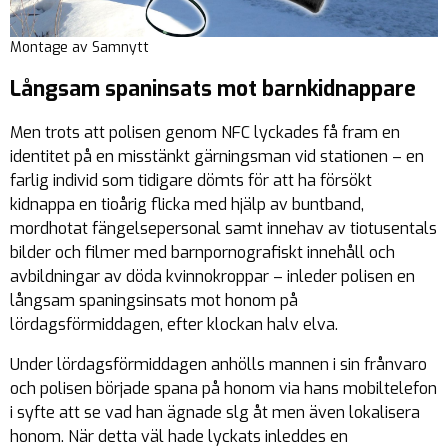
Montage av Samnytt
Långsam spaninsats mot barnkidnappare
Men trots att polisen genom NFC lyckades få fram en
identitet på en misstänkt gärningsman vid stationen – en
farlig individ som tidigare dömts för att ha försökt
kidnappa en tioårig flicka med hjälp av buntband,
mordhotat fängelsepersonal samt innehav av tiotusentals
bilder och filmer med barnpornografiskt innehåll och
avbildningar av döda kvinnokroppar – inleder polisen en
långsam spaningsinsats mot honom på
lördagsförmiddagen, efter klockan halv elva.
Under lördagsförmiddagen anhölls mannen i sin frånvaro
och polisen började spana på honom via hans mobiltelefon
i syfte att se vad han ägnade slg åt men även lokalisera
honom. När detta väl hade lyckats inleddes en