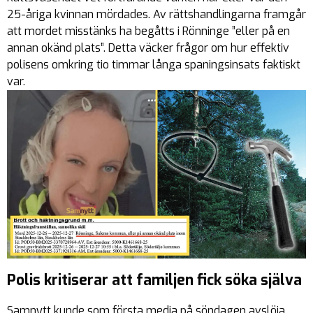
25-åriga kvinnan mördades. Av rättshandlingarna framgår
att mordet misstänks ha begåtts i Rönninge ”eller på en
annan okänd plats”. Detta väcker frågor om hur effektiv
polisens omkring tio timmar långa spaningsinsats faktiskt
var.
Polis kritiserar att familjen fick söka själva
Samnytt kunde som första media på söndagen avslöja