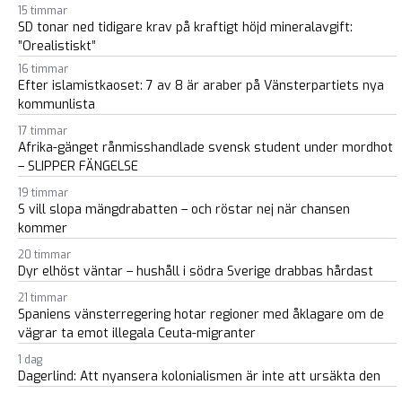
15 timmar
SD tonar ned tidigare krav på kraftigt höjd mineralavgift:
”Orealistiskt”
16 timmar
Efter islamistkaoset: 7 av 8 är araber på Vänsterpartiets nya
kommunlista
17 timmar
Afrika-gänget rånmisshandlade svensk student under mordhot
– SLIPPER FÄNGELSE
19 timmar
S vill slopa mängdrabatten – och röstar nej när chansen
kommer
20 timmar
Dyr elhöst väntar – hushåll i södra Sverige drabbas hårdast
21 timmar
Spaniens vänsterregering hotar regioner med åklagare om de
vägrar ta emot illegala Ceuta-migranter
1 dag
Dagerlind: Att nyansera kolonialismen är inte att ursäkta den