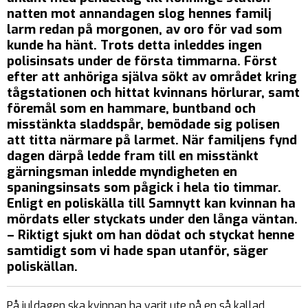
natten mot annandagen slog hennes familj
larm redan på morgonen, av oro för vad som
kunde ha hänt. Trots detta inleddes ingen
polisinsats under de första timmarna. Först
efter att anhöriga själva sökt av området kring
tågstationen och hittat kvinnans hörlurar, samt
föremål som en hammare, buntband och
misstänkta sladdspår, bemödade sig polisen
att titta närmare på larmet. När familjens fynd
dagen därpå ledde fram till en misstänkt
gärningsman inledde myndigheten en
spaningsinsats som pågick i hela tio timmar.
Enligt en poliskälla till Samnytt kan kvinnan ha
mördats eller styckats under den långa väntan.
– Riktigt sjukt om han dödat och styckat henne
samtidigt som vi hade span utanför, säger
poliskällan.
På juldagen ska kvinnan ha varit ute på en så kallad