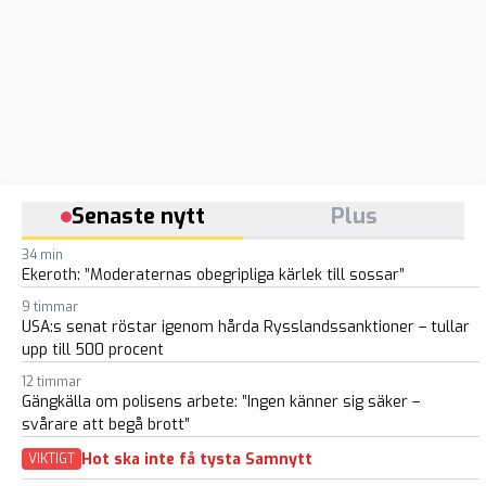
Senaste nytt
Plus
34 min
Ekeroth: ”Moderaternas obegripliga kärlek till sossar”
9 timmar
USA:s senat röstar igenom hårda Rysslandssanktioner – tullar
upp till 500 procent
12 timmar
Gängkälla om polisens arbete: ”Ingen känner sig säker –
svårare att begå brott”
Hot ska inte få tysta Samnytt
VIKTIGT