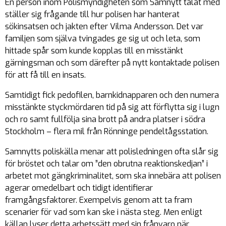
En person inom Polismyndigheten som Samnytt talat med
ställer sig frågande till hur polisen har hanterat
sökinsatsen och jakten efter Vilma Andersson. Det var
familjen som själva tvingades ge sig ut och leta, som
hittade spår som kunde kopplas till en misstänkt
gärningsman och som därefter på nytt kontaktade polisen
för att få till en insats.
Samtidigt fick pedofilen, barnkidnapparen och den numera
misstänkte styckmördaren tid på sig att förflytta sig i lugn
och ro samt fullfölja sina brott på andra platser i södra
Stockholm – flera mil från Rönninge pendeltågsstation.
Samnytts poliskälla menar att polisledningen ofta slår sig
för bröstet och talar om ”den obrutna reaktionskedjan” i
arbetet mot gängkriminalitet, som ska innebära att polisen
agerar omedelbart och tidigt identifierar
framgångsfaktorer. Exempelvis genom att ta fram
scenarier för vad som kan ske i nästa steg. Men enligt
källan lyser detta arbetssätt med sin frånvaro när