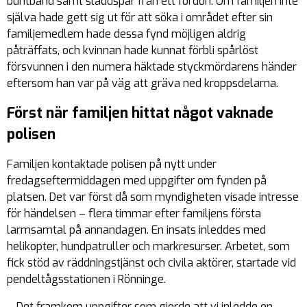
buntband samt sladdspår från ett fordon. Om familjen inte
själva hade gett sig ut för att söka i området efter sin
familjemedlem hade dessa fynd möjligen aldrig
påträffats, och kvinnan hade kunnat förbli spårlöst
försvunnen i den numera häktade styckmördarens händer
eftersom han var på väg att gräva ned kroppsdelarna.
Först när familjen hittat något vaknade
polisen
Familjen kontaktade polisen på nytt under
fredagseftermiddagen med uppgifter om fynden på
platsen. Det var först då som myndigheten visade intresse
för händelsen – flera timmar efter familjens första
larmsamtal på annandagen. En insats inleddes med
helikopter, hundpatruller och markresurser. Arbetet, som
fick stöd av räddningstjänst och civila aktörer, startade vid
pendeltågsstationen i Rönninge.
– Det framkom uppgifter som gjorde att vi inledde en