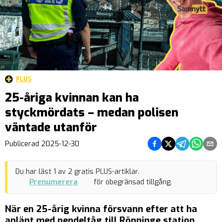
PLUS
25-åriga kvinnan kan ha
styckmördats – medan polisen
väntade utanför
Dela på Facebook
Dela på Twitter
Dela på Teleg
Dela på 
Dela 
Publicerad
2025-12-30
Du har läst
1
av
2
gratis PLUS-artiklar.
Prenumerera
för obegränsad tillgång.
När en 25-årig kvinna försvann efter att ha
anlänt med pendeltåg till Rönninge station