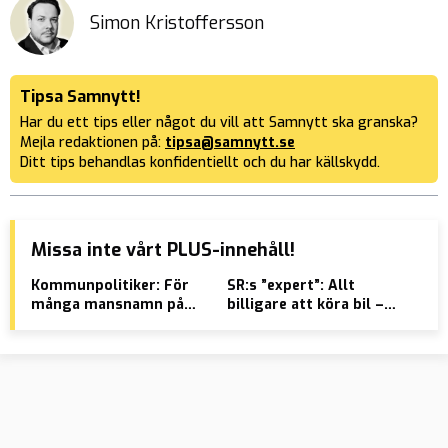
Simon Kristoffersson
Tipsa Samnytt!
Har du ett tips eller något du vill att Samnytt ska granska?
Mejla redaktionen på:
tipsa@samnytt.se
Ditt tips behandlas konfidentiellt och du har källskydd.
Missa inte vårt PLUS-innehåll!
Kommunpolitiker: För
SR:s ”expert”: Allt
Pol
många mansnamn på
billigare att köra bil –
kän
gator och torg
hänvisar till DN
”De
– v
bar