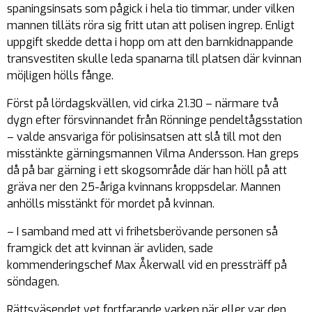
spaningsinsats som pågick i hela tio timmar, under vilken
mannen tilläts röra sig fritt utan att polisen ingrep. Enligt
uppgift skedde detta i hopp om att den barnkidnappande
transvestiten skulle leda spanarna till platsen där kvinnan
möjligen hölls fånge.
Först på lördagskvällen, vid cirka 21.30 – närmare två
dygn efter försvinnandet från Rönninge pendeltågsstation
– valde ansvariga för polisinsatsen att slå till mot den
misstänkte gärningsmannen Vilma Andersson. Han greps
då på bar gärning i ett skogsområde där han höll på att
gräva ner den 25-åriga kvinnans kroppsdelar. Mannen
anhölls misstänkt för mordet på kvinnan.
– I samband med att vi frihetsberövande personen så
framgick det att kvinnan är avliden, sade
kommenderingschef Max Åkerwall vid en pressträff på
söndagen.
Rättsväsendet vet fortfarande varken när eller var den