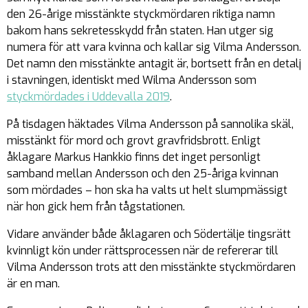
den 26-årige misstänkte styckmördaren riktiga namn
bakom hans sekretesskydd från staten. Han utger sig
numera för att vara kvinna och kallar sig Vilma Andersson.
Det namn den misstänkte antagit är, bortsett från en detalj
i stavningen, identiskt med Wilma Andersson som
styckmördades i Uddevalla 2019
.
På tisdagen häktades Vilma Andersson på sannolika skäl,
misstänkt för mord och grovt gravfridsbrott. Enligt
åklagare Markus Hankkio finns det inget personligt
samband mellan Andersson och den 25-åriga kvinnan
som mördades – hon ska ha valts ut helt slumpmässigt
när hon gick hem från tågstationen.
Vidare använder både åklagaren och Södertälje tingsrätt
kvinnligt kön under rättsprocessen när de refererar till
Vilma Andersson trots att den misstänkte styckmördaren
är en man.