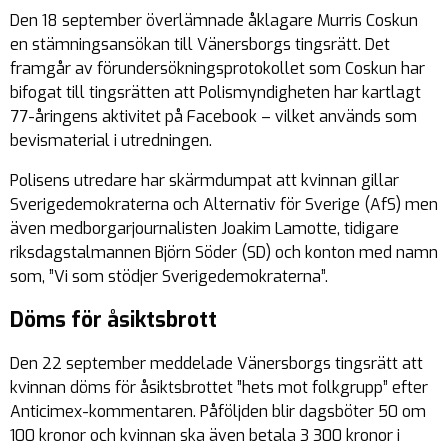
Den 18 september överlämnade åklagare Murris Coskun
en stämningsansökan till Vänersborgs tingsrätt. Det
framgår av förundersökningsprotokollet som Coskun har
bifogat till tingsrätten att Polismyndigheten har kartlagt
77-åringens aktivitet på Facebook – vilket används som
bevismaterial i utredningen.
Polisens utredare har skärmdumpat att kvinnan gillar
Sverigedemokraterna och Alternativ för Sverige (AfS) men
även medborgarjournalisten Joakim Lamotte, tidigare
riksdagstalmannen Björn Söder (SD) och konton med namn
som, ”Vi som stödjer Sverigedemokraterna”.
Döms för åsiktsbrott
Den 22 september meddelade Vänersborgs tingsrätt att
kvinnan döms för åsiktsbrottet ”hets mot folkgrupp” efter
Anticimex-kommentaren. Påföljden blir dagsböter 50 om
100 kronor och kvinnan ska även betala 3 300 kronor i