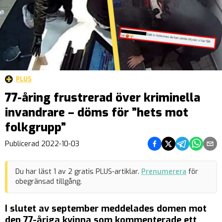
PLUS
77-åring frustrerad över kriminella
invandrare – döms för ”hets mot
folkgrupp”
Dela på Facebook
Dela på Twitter
Dela på Teleg
Dela på 
Dela 
Publicerad
2022-10-03
Du har läst
1
av
2
gratis PLUS-artiklar.
Prenumerera
för
obegränsad tillgång.
I slutet av september meddelades domen mot
den 77-åriga kvinna som kommenterade ett