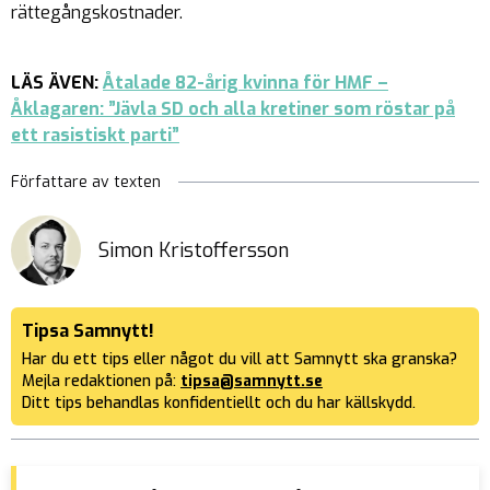
rättegångskostnader.
LÄS ÄVEN:
Åtalade 82-årig kvinna för HMF –
Åklagaren: ”Jävla SD och alla kretiner som röstar på
ett rasistiskt parti”
Författare av texten
Simon Kristoffersson
Tipsa Samnytt!
Har du ett tips eller något du vill att Samnytt ska granska?
Mejla redaktionen på:
tipsa@samnytt.se
Ditt tips behandlas konfidentiellt och du har källskydd.