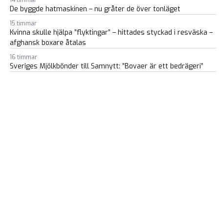
14 timmar
De byggde hatmaskinen – nu gråter de över tonläget
15 timmar
Kvinna skulle hjälpa ”flyktingar” – hittades styckad i resväska –
afghansk boxare åtalas
16 timmar
Sveriges Mjölkbönder till Samnytt: ”Bovaer är ett bedrägeri”