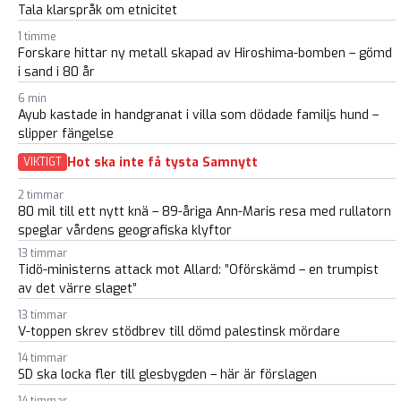
Tala klarspråk om etnicitet
1 timme
Forskare hittar ny metall skapad av Hiroshima-bomben – gömd
i sand i 80 år
6 min
Ayub kastade in handgranat i villa som dödade familjs hund –
slipper fängelse
Hot ska inte få tysta Samnytt
VIKTIGT
2 timmar
80 mil till ett nytt knä – 89-åriga Ann-Maris resa med rullatorn
speglar vårdens geografiska klyftor
13 timmar
Tidö-ministerns attack mot Allard: ”Oförskämd – en trumpist
av det värre slaget”
13 timmar
V-toppen skrev stödbrev till dömd palestinsk mördare
14 timmar
SD ska locka fler till glesbygden – här är förslagen