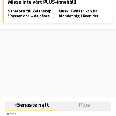
Missa inte vårt PLUS-innehåll!
Senatorn till Zelenskyj:
Musk: Twitter kan ha
”De
”Ryssar dör – de bästa
blandat sig i även det
Mar
pengarna vi någonsin
brasilianska valet
hus
spenderat”
– n
frå
Senaste nytt
Plus
1 timme