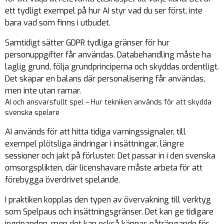
ett tydligt exempel på hur AI styr vad du ser först, inte
bara vad som finns i utbudet.
Samtidigt sätter GDPR tydliga gränser för hur
personuppgifter får användas. Databehandling måste ha
laglig grund, följa grundprinciperna och skyddas ordentligt.
Det skapar en balans där personalisering får användas,
men inte utan ramar.
AI och ansvarsfullt spel – Hur tekniken används för att skydda
svenska spelare
AI används för att hitta tidiga varningssignaler, till
exempel plötsliga ändringar i insättningar, längre
sessioner och jakt på förluster. Det passar in i den svenska
omsorgsplikten, där licenshavare måste arbeta för att
förebygga överdrivet spelande.
I praktiken kopplas den typen av övervakning till verktyg
som Spelpaus och insättningsgränser. Det kan ge tidigare
ingripanden, men det kan också kännas påträngande för