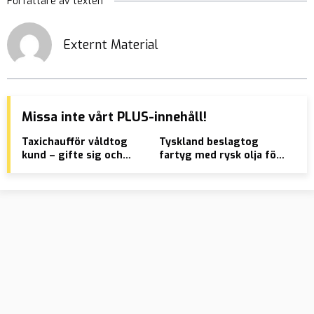
Författare av texten
Externt Material
Missa inte vårt PLUS-innehåll!
Taxichaufför våldtog
Tyskland beslagtog
SD-
kund – gifte sig och
fartyg med rysk olja för
bäs
slapp utvisning
450 miljoner
– h