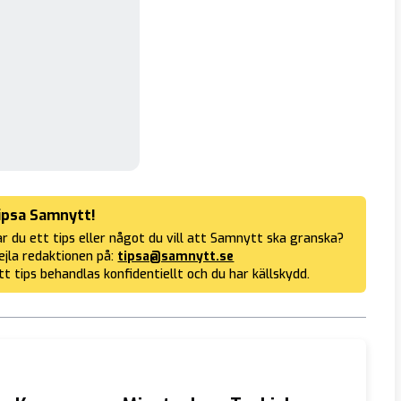
ipsa Samnytt!
r du ett tips eller något du vill att Samnytt ska granska?
jla redaktionen på:
tipsa@samnytt.se
tt tips behandlas konfidentiellt och du har källskydd.