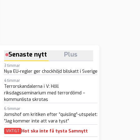
Senaste nytt
Plus
3 timmar
Nya EU-regler ger chockhöjd bilskatt i Sverige
4 timmar
Terrorskandalerna i V: Höll
riksdagsseminarium med terrordömd –
kommunlista skrotas
6 timmar
Jomshof om kritiken efter ”quisling”-utspelet:
”Jag kommer inte att vara tyst”
Hot ska inte få tysta Samnytt
VIKTIGT