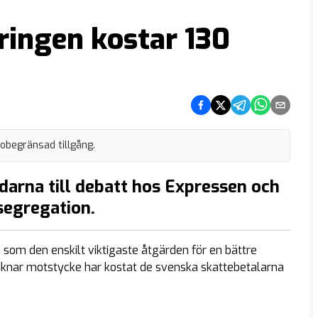
ringen kostar 130
Dela på Facebook
Dela på Twitter
Dela på Telegram
Dela på What
Dela via e
 obegränsad tillgång.
darna till debatt hos Expressen och
segregation.
som den enskilt viktigaste åtgärden för en bättre
aknar motstycke har kostat de svenska skattebetalarna