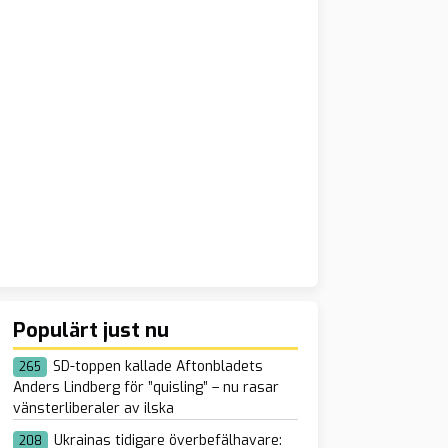
Populärt just nu
SD-toppen kallade Aftonbladets
265
Anders Lindberg för ”quisling” – nu rasar
vänsterliberaler av ilska
Ukrainas tidigare överbefälhavare:
208