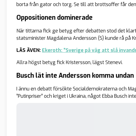
borta från gator och torg. Se till att brottsoffer får d
Oppositionen dominerade
När tittarna fick ge betyg efter debatten stod det klar
statsminister Magdalena Andersson (S) kunde rå på Kr
LÄS ÄVEN:
Ekeroth: ”Sverige på väg att slå invan
Allra högst betyg fick Kristersson, lägst Stenevi.
Busch lät inte Andersson komma undan
I ännu en debatt försökte Socialdemokraterna och Ma
”Putinpriser” och kriget i Ukraina, något Ebba Busch i