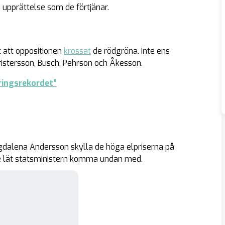
en upprättelse som de förtjänar.
t att oppositionen
krossat
de rödgröna. Inte ens
istersson, Busch, Pehrson och Åkesson.
dringsrekordet”
gdalena Andersson skylla de höga elpriserna på
nte lät statsministern komma undan med.