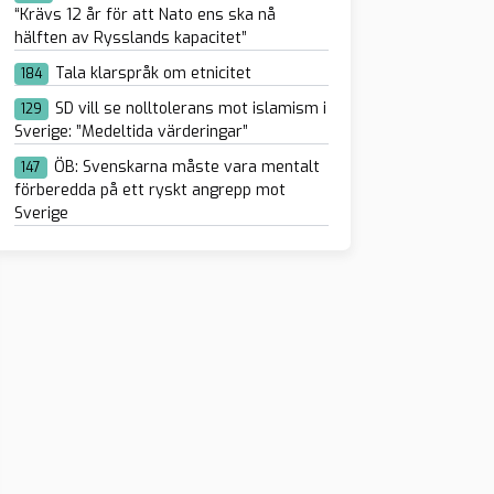
“Krävs 12 år för att Nato ens ska nå
hälften av Rysslands kapacitet”
Tala klarspråk om etnicitet
184
SD vill se nolltolerans mot islamism i
129
Sverige: ”Medeltida värderingar”
ÖB: Svenskarna måste vara mentalt
147
förberedda på ett ryskt angrepp mot
Sverige