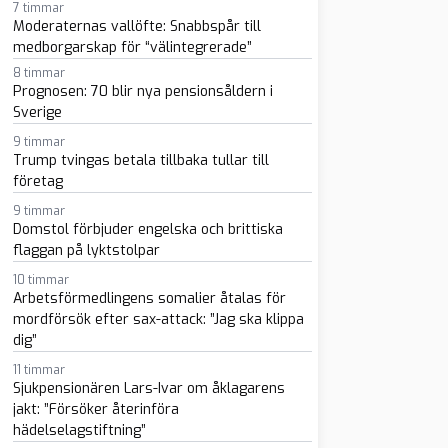
7 timmar
Moderaternas vallöfte: Snabbspår till
medborgarskap för “välintegrerade”
8 timmar
Prognosen: 70 blir nya pensionsåldern i
Sverige
sapp
-post
9 timmar
Trump tvingas betala tillbaka tullar till
företag
9 timmar
Domstol förbjuder engelska och brittiska
flaggan på lyktstolpar
10 timmar
Arbetsförmedlingens somalier åtalas för
mordförsök efter sax-attack: ”Jag ska klippa
dig”
11 timmar
Sjukpensionären Lars-Ivar om åklagarens
jakt: ”Försöker återinföra
hädelselagstiftning”