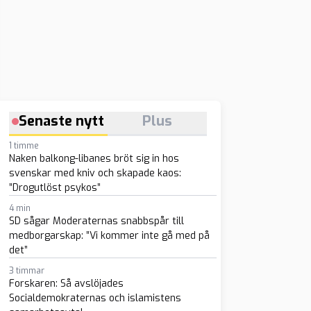
Senaste nytt
Plus
1 timme
Naken balkong-libanes bröt sig in hos
svenskar med kniv och skapade kaos:
”Drogutlöst psykos”
4 min
SD sågar Moderaternas snabbspår till
medborgarskap: ”Vi kommer inte gå med på
det”
3 timmar
Forskaren: Så avslöjades
Socialdemokraternas och islamistens