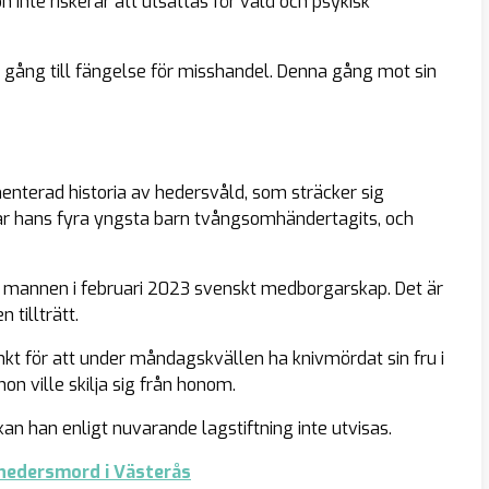
inte riskerar att utsättas för våld och psykisk
 gång till fängelse för misshandel. Denna gång mot sin
nterad historia av hedersvåld, som sträcker sig
 har hans fyra yngsta barn tvångsomhändertagits, och
ske mannen i februari 2023 svenskt medborgarskap. Det är
tillträtt.
kt för att under måndagskvällen ha knivmördat sin fru i
on ville skilja sig från honom.
 han enligt nuvarande lagstiftning inte utvisas.
 hedersmord i Västerås