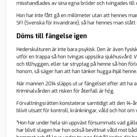
misshandlades av sina egna bröder och tvingades till 
Hon har inte fått gå en millimeter utan att hennes ma
SFI (Svenska för invandrare), så har hennes man stått u
Döms till fängelse igen
Hederskulturen är inte bara psykisk. Den är även fysisk
utför en trappa så hon tvingas uppsöka sjukhusvård. V
och tillhyggen, eller tar stryptag på henne så hon förlo
honom, så säger han att han tänker hugga ihjäl henne
När mannen 2014 släpps ut ur fängelset efter att ha
Kriminalvården att risken för återfall är hög.
Förvaltningsrätten konstaterar samtidigt att den 14-år
blivit utsatt för kontroll, kränkningar, våld och hot om 
”Hon har under hela sin uppväxt försummats vad gälle
har blivit slagen har hon också bevittnat våld mot b