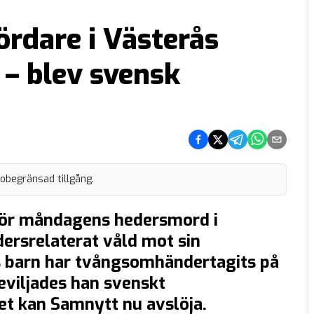
rdare i Västerås
 – blev svensk
Dela på Facebook
Dela på Twitter
Dela på Telegram
Dela på What
Dela via e
 obegränsad tillgång.
för måndagens hedersmord i
dersrelaterat våld mot sin
ns barn har tvångsomhändertagits på
eviljades han svenskt
et kan Samnytt nu avslöja.