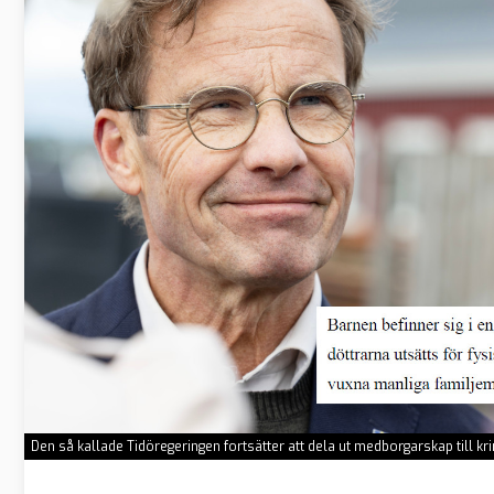
Den så kallade Tidöregeringen fortsätter att dela ut medborgarskap till k