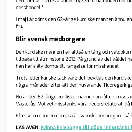
hemmet och få leva under trygga förhållanden där hon 
misshandel.”
I maj i år döms den 62-årige kurdiske mannen ännu en
fru.
Blir svensk medborgare
Den kurdiske mannen har alltså en lång och väldokume
tillbaka till åtminstone 2013. På grund av det våldet
han har själv dömts till fängelse för misshandel.
Trots, eller kanske tack vare det, beviljas den kurdi
några månader efter att den nuvarande Tidöregeringen 
Nu är den 62-årige kurdiske mannen anhållen, misstän
Västerås. Motivet misstänks vara hedersrelaterat, då h
Eftersom mannen numera är svensk medborgare, så kan
LÄS ÄVEN:
Kvinna knivhöggs till döds i misstänkt