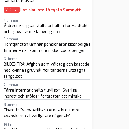
samarbetsavtal
Hot ska inte få tysta Samnytt
VIKTIGT
4 timmar
Äldreomsorgsanställd anhållen för våldtäkt
och grova sexuella övergrepp
5 timmar
Hemtjänsten lämnar pensionärer kissnödiga i
timmar – när kommunen ska spara pengar
sapp
-post
6 timmar
BILDEXTRA: Afghan som våldtog och kastade
ned kvinna i gruvhål fick tänderna utslagna i
fängelset
7 timmar
Färre internationella tjuvligor i Sverige –
inbrott och stölder fortsätter att minska
8 timmar
Ekeroth: ”Vänsterliberalernas brott mot
svenskarna allvarligaste någonsin”
19 timmar