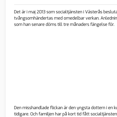
Det är i maj 2013 som socialtjänsten i Västerås beslut
tvångsomhändertas med omedelbar verkan. Anledningen
som han senare döms till tre månaders fängelse för.
Den misshandlade flickan är den yngsta dottern i en ku
tidigare. Och familjen har på kort tid fått socialtjänste