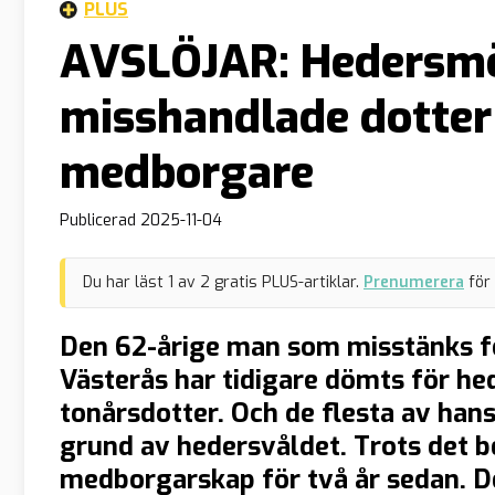
PLUS
AVSLÖJAR: Hedersmö
misshandlade dotter
medborgare
Publicerad
2025-11-04
Du har läst
1
av
2
gratis PLUS-artiklar.
Prenumerera
för
Den 62-årige man som misstänks 
Västerås har tidigare dömts för he
tonårsdotter. Och de flesta av ha
grund av hedersvåldet. Trots det b
medborgarskap för två år sedan. D