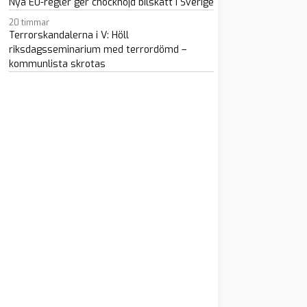
Nya EU-regler ger chockhöjd bilskatt i Sverige
20 timmar
Terrorskandalerna i V: Höll
riksdagsseminarium med terrordömd –
kommunlista skrotas