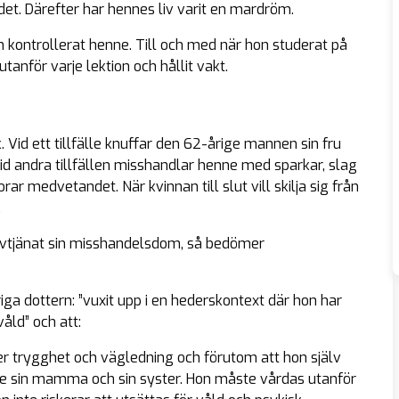
det. Därefter har hennes liv varit en mardröm.
n kontrollerat henne. Till och med när hon studerat på
tanför varje lektion och hållit vakt.
. Vid ett tillfälle knuffar den 62-årige mannen sin fru
id andra tillfällen misshandlar henne med sparkar, slag
rar medvetandet. När kvinnan till slut vill skilja sig från
.
 avtjänat sin misshandelsdom, så bedömer
iga dottern: ”vuxit upp i en hederskontext där hon har
våld” och att:
r trygghet och vägledning och förutom att hon själv
åde sin mamma och sin syster. Hon måste vårdas utanför