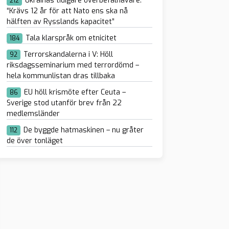
Ukrainas tidigare överbefälhavare:
212
“Krävs 12 år för att Nato ens ska nå
hälften av Rysslands kapacitet”
Tala klarspråk om etnicitet
184
Terrorskandalerna i V: Höll
92
riksdagsseminarium med terrordömd –
hela kommunlistan dras tillbaka
EU höll krismöte efter Ceuta –
86
Sverige stod utanför brev från 22
medlemsländer
De byggde hatmaskinen – nu gråter
112
de över tonläget