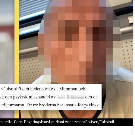
riminella. Foto: Regeringskansliet Ninni Andersson/Polisen/Faksimil