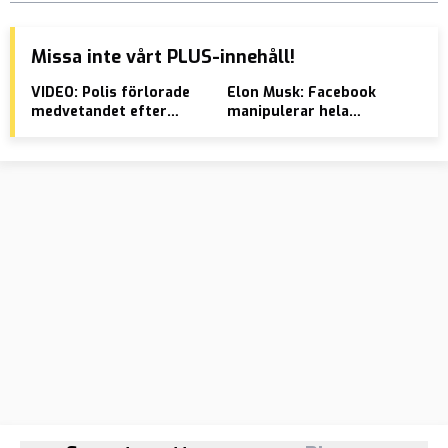
Missa inte vårt PLUS-innehåll!
VIDEO: Polis förlorade
Elon Musk: Facebook
Pen
medvetandet efter
manipulerar hela
län
brutalt överfall
världen
där