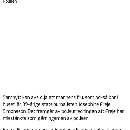
Polisen
Samnytt kan avslölja att mannens fru, som också bor i
huset, är 39-årige statsjournalisten Josephine Freje
Simonsson. Det framgår av polisutredningen att Freje har
misstänkts som gärningsman av polisen.
En tredje person, som är inneboende hos paret och även