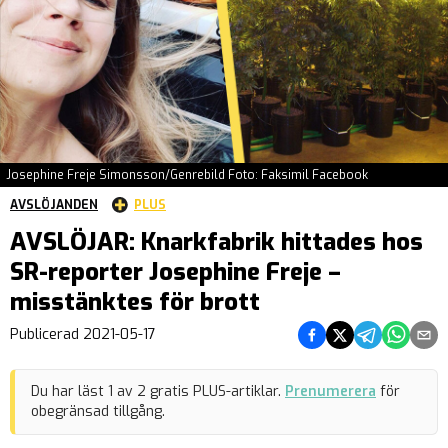
Josephine Freje Simonsson/Genrebild Foto: Faksimil Facebook
AVSLÖJANDEN
PLUS
AVSLÖJAR: Knarkfabrik hittades hos
SR-reporter Josephine Freje –
misstänktes för brott
Dela på Facebook
Dela på Twitter
Dela på Teleg
Dela på 
Dela 
Publicerad
2021-05-17
Du har läst
1
av
2
gratis PLUS-artiklar.
Prenumerera
för
obegränsad tillgång.