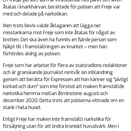
åtalas i knarkhärvan, berättade för polisen att Freje var
med och delade på narkotikan.
Men trots bevis valde åklagaren att lägga ner
misstankarna mot Freje som inte åtalas för något av
brotten. Det ska även ha funnits en fjärde person som
hjälpt till i framställningen av knarket – men han
förhördes aldrig av polisen.
Freje som har arbetat för flera av statsradions redaktioner
och är granskande journalist rentvår sin inblandning
genom att berätta för Expressen att hon känner sig ”jävligt
korkad och dum” som inte förstod att maken framställde
narkotika hemma mellan åtminstone augusti och
december 2020. Detta trots att poliserna vittnade om en
stank i hela huset.
Enligt Freje har maken inte framställt narkotika för
försäljning utan för att lindra kroniskt huvudvärk. Men i