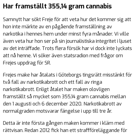
Har framställt 355,14 gram cannabis
Samnytt har sökt Freje för att veta hur det kommer sig att
hon inte märkte av en pågående framställning av
narkotika i hennes hem under minst fyra månader. Vi ville
även veta hur hon ser på sin journalistiska integritet i ljuset
av det inträffade. Trots flera försök har vi dock inte lyckats
att nå henne. Vi söker även statsradion med frågor om
Frejes uppdrag för SR.
Frejes make har åtalats i Göteborgs tingsrätt misstänkt för
två fall av narkotikabrott och ett fall av ringa
narkotikabrott. Enligt åtalet har maken olovligen
framställt så mycket som 355,14 gram cannabis mellan
den 1 augusti och 6 december 2020. Narkotikabrott av
normalgraden motsvarar fängelse i upp till tre år.
Detta är inte första gången maken kommer i kläm med
rättvisan. Redan 2012 fick han ett straffföreläggande för