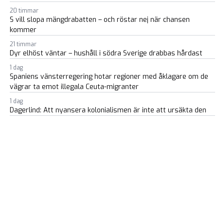
20 timmar
S vill slopa mängdrabatten – och röstar nej när chansen
kommer
21 timmar
Dyr elhöst väntar – hushåll i södra Sverige drabbas hårdast
1 dag
Spaniens vänsterregering hotar regioner med åklagare om de
vägrar ta emot illegala Ceuta-migranter
1 dag
Dagerlind: Att nyansera kolonialismen är inte att ursäkta den