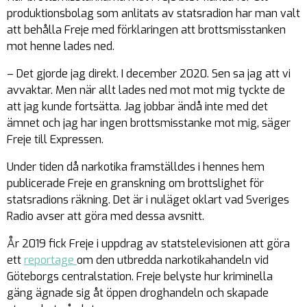
produktionsbolag som anlitats av statsradion har man valt
att behålla Freje med förklaringen att brottsmisstanken
mot henne lades ned.
– Det gjorde jag direkt. I december 2020. Sen sa jag att vi
avvaktar. Men när allt lades ned mot mot mig tyckte de
att jag kunde fortsätta. Jag jobbar ändå inte med det
ämnet och jag har ingen brottsmisstanke mot mig, säger
Freje till Expressen.
Under tiden då narkotika framställdes i hennes hem
publicerade Freje en granskning om brottslighet för
statsradions räkning. Det är i nuläget oklart vad Sveriges
Radio avser att göra med dessa avsnitt.
År 2019 fick Freje i uppdrag av statstelevisionen att göra
ett
reportage
om den utbredda narkotikahandeln vid
Göteborgs centralstation. Freje belyste hur kriminella
gäng ägnade sig åt öppen droghandeln och skapade