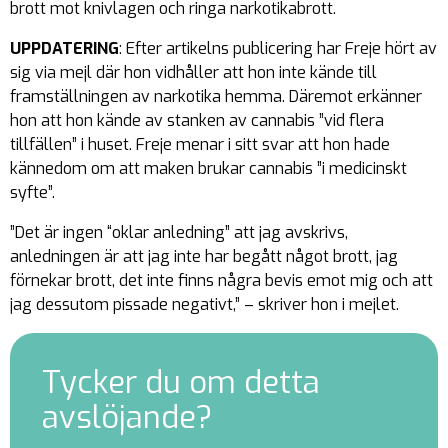
brott mot knivlagen och ringa narkotikabrott.
UPPDATERING
: Efter artikelns publicering har Freje hört av
sig via mejl där hon vidhåller att hon inte kände till
framställningen av narkotika hemma. Däremot erkänner
hon att hon kände av stanken av cannabis ”vid flera
tillfällen” i huset. Freje menar i sitt svar att hon hade
kännedom om att maken brukar cannabis ”i medicinskt
syfte”.
”Det är ingen “oklar anledning” att jag avskrivs,
anledningen är att jag inte har begått något brott, jag
förnekar brott, det inte finns några bevis emot mig och att
jag dessutom pissade negativt,” – skriver hon i mejlet.
Tycker du om detta
avslöjande?