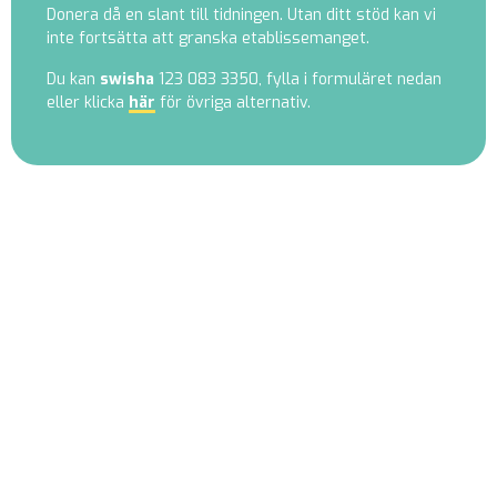
Donera då en slant till tidningen. Utan ditt stöd kan vi
inte fortsätta att granska etablissemanget.
Du kan
swisha
123 083 3350, fylla i formuläret nedan
eller klicka
här
för övriga alternativ.