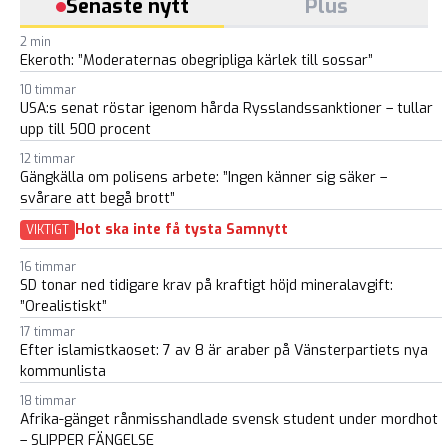
Senaste nytt
Plus
2 min
Ekeroth: ”Moderaternas obegripliga kärlek till sossar”
10 timmar
USA:s senat röstar igenom hårda Rysslandssanktioner – tullar
upp till 500 procent
12 timmar
Gängkälla om polisens arbete: ”Ingen känner sig säker –
svårare att begå brott”
Hot ska inte få tysta Samnytt
VIKTIGT
16 timmar
SD tonar ned tidigare krav på kraftigt höjd mineralavgift:
”Orealistiskt”
17 timmar
Efter islamistkaoset: 7 av 8 är araber på Vänsterpartiets nya
kommunlista
18 timmar
Afrika-gänget rånmisshandlade svensk student under mordhot
– SLIPPER FÄNGELSE