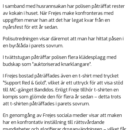
I samband med husrannsakan har polisen påträffat rester
av kokain i huset. När Frejes make konfronteras med
uppgiften menar han att det har legat kvar från en
nyårsfest för ett år sedan.
Polisutredningen visar däremot att man har hittat påsen i
en byrålåda i parets sovrum.
I tvättstugan påträffar polisen flera klädesplagg med
budskap som ”auktoriserad knarklangare”.
I Frejes bostad påträffades även en t-shirt med trycket
”Support Red & Gold”, vilket är ett uttryck för att visa stöd
till MC-gänget Bandidos. Enligt Freje tillhör t-shirten en
kompis som glömde den för flera år sedan – detta trots
att t-shirten påträffades i parets sovrum.
En genomgång av Frejes sociala medier visar att maken
har en konfrontativ inställning till rättsvårdande
myndigheter och glorifierar droganvändningen – vilket får