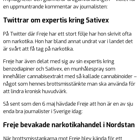
en uppmuntrande kommentar av journalisten:
Twittrar om expertis kring Sativex
På Twitter där Freje har ett stort följe har hon skrivit ofta
om narkotika. Hon har bland annat undrat var i landet det
är svårt att få tag på narkotika.
Freje har även delat med sig av sin expertis kring
benzodiapiner och Sativex, en munhålespray som
innehåller cannabisextrakt med så kallade cannabinoider –
något som hennes brottsmisstänkte man ska använda för
att lindra kronisk huvudvärk.
Så sent som den 6 maj hävdade Freje att hon är en av sju
enda bra journalister i Sverige idag:
Freje bevakade narkotikahandel i Nordstan
När brottsmisstankarna mot Freje blev kända för ett