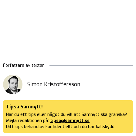
Författare av texten
Simon Kristoffersson
Tipsa Samnytt!
Har du ett tips eller något du vill att Samnytt ska granska?
Mejla redaktionen på:
tipsa@samnytt.se
Ditt tips behandlas konfidentiellt och du har källskydd.