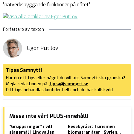
”nätverksbyggande funktioner på nätet”.
Författare av texten
Egor Putilov
Tipsa Samnytt!
Har du ett tips eller något du vill att Samnytt ska granska?
Mejla redaktionen på:
tipsa@samnytt.se
Ditt tips behandlas konfidentiellt och du har källskydd.
Missa inte vårt PLUS-innehåll!
”Grupperingar” i vilt
Resebyråer: Turismen
Mar
slagsmål i Lindvallen
blomstrar åter i Syrien –
Sve