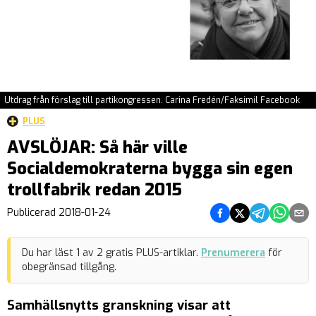
Utdrag från förslag till partikongressen. Carina Fredén/Faksimil Facebook
PLUS
AVSLÖJAR: Så här ville
Socialdemokraterna bygga sin egen
trollfabrik redan 2015
Dela på Facebook
Dela på Twitter
Dela på Teleg
Dela på 
Dela 
Publicerad
2018-01-24
Du har läst
1
av
2
gratis PLUS-artiklar.
Prenumerera
för
obegränsad tillgång.
Samhällsnytts granskning visar att