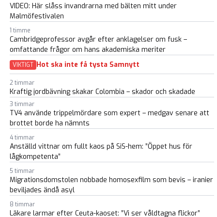
VIDEO: Här slåss invandrarna med bälten mitt under
Malmöfestivalen
1 timme
Cambridgeprofessor avgår efter anklagelser om fusk –
omfattande frågor om hans akademiska meriter
Hot ska inte få tysta Samnytt
VIKTIGT
2 timmar
Kraftig jordbävning skakar Colombia – skador och skadade
3 timmar
TV4 använde trippelmördare som expert – medgav senare att
brottet borde ha nämnts
4 timmar
Anställd vittnar om fullt kaos på SiS-hem: ”Öppet hus för
lågkompetenta”
5 timmar
Migrationsdomstolen nobbade homosexfilm som bevis – iranier
beviljades ändå asyl
8 timmar
Läkare larmar efter Ceuta-kaoset: ”Vi ser våldtagna flickor”