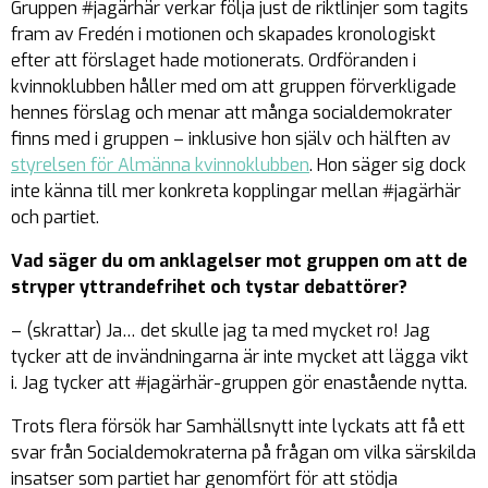
Gruppen #jagärhär verkar följa just de riktlinjer som tagits
fram av Fredén i motionen och skapades kronologiskt
efter att förslaget hade motionerats. Ordföranden i
kvinnoklubben håller med om att gruppen förverkligade
hennes förslag och menar att många socialdemokrater
finns med i gruppen – inklusive hon själv och hälften av
styrelsen för Almänna kvinnoklubben
. Hon säger sig dock
inte känna till mer konkreta kopplingar mellan #jagärhär
och partiet.
Vad säger du om anklagelser mot gruppen om att de
stryper yttrandefrihet och tystar debattörer?
– (skrattar) Ja… det skulle jag ta med mycket ro! Jag
tycker att de invändningarna är inte mycket att lägga vikt
i. Jag tycker att #jagärhär-gruppen gör enastående nytta.
Trots flera försök har Samhällsnytt inte lyckats att få ett
svar från Socialdemokraterna på frågan om vilka särskilda
insatser som partiet har genomfört för att stödja