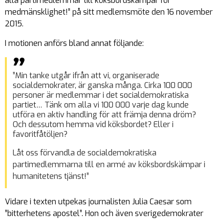
alla partimedlemmar till köksbordskämpar för
medmänsklighet!” på sitt medlemsmöte den 16 november
2015.
I motionen anförs bland annat följande:
”Min tanke utgår ifrån att vi, organiserade
socialdemokrater, är ganska många. Cirka 100 000
personer är medlemmar i det socialdemokratiska
partiet… Tänk om alla vi 100 000 varje dag kunde
utföra en aktiv handling för att främja denna dröm?
Och dessutom hemma vid köksbordet? Eller i
favoritfåtöljen?
Låt oss förvandla de socialdemokratiska
partimedlemmarna till en armé av köksbordskämpar i
humanitetens tjänst!”
Vidare i texten utpekas journalisten Julia Caesar som
”bitterhetens apostel”. Hon och även sverigedemokrater