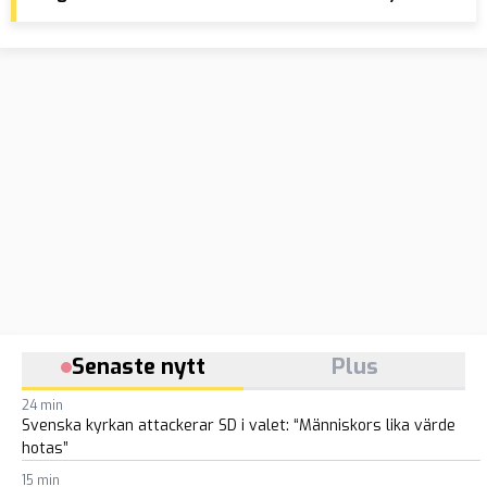
”Säkrare än Sverige”
kri
som
Senaste nytt
Plus
24 min
Svenska kyrkan attackerar SD i valet: “Människors lika värde
hotas”
15 min