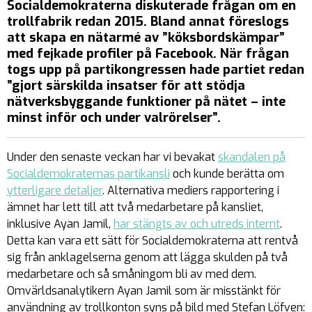
Socialdemokraterna diskuterade frågan om en
trollfabrik redan 2015. Bland annat föreslogs
att skapa en nätarmé av ”köksbordskämpar”
med fejkade profiler på Facebook. När frågan
togs upp på partikongressen hade partiet redan
”gjort särskilda insatser för att stödja
nätverksbyggande funktioner på nätet – inte
minst inför och under valrörelser”.
Under den senaste veckan har vi bevakat
skandalen på
Socialdemokraternas partikansli
och kunde berätta om
ytterligare detaljer
. Alternativa mediers rapportering i
ämnet har lett till att två medarbetare på kansliet,
inklusive Ayan Jamil,
har stängts av och utreds internt
.
Detta kan vara ett sätt för Socialdemokraterna att rentvå
sig från anklagelserna genom att lägga skulden på två
medarbetare och så småningom bli av med dem.
Omvärldsanalytikern Ayan Jamil som är misstänkt för
användning av trollkonton syns på bild med Stefan Löfven: