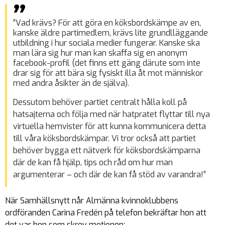
”Vad krävs? För att göra en köksbordskämpe av en,
kanske äldre partimedlem, krävs lite grundlläggande
utbildning i hur sociala medier fungerar. Kanske ska
man lära sig hur man kan skaffa sig en anonym
facebook-profil (det finns ett gäng därute som inte
drar sig för att bära sig fysiskt illa åt mot människor
med andra åsikter än de själva).
Dessutom behöver partiet centralt hålla koll på
hatsajterna och följa med när hatpratet flyttar till nya
virtuella hemvister för att kunna kommunicera detta
till våra köksbordskämpar. Vi tror också att partiet
behöver bygga ett nätverk för köksbordskämparna
där de kan få hjälp, tips och råd om hur man
argumenterar – och där de kan få stöd av varandra!”
När Samhällsnytt når Almänna kvinnoklubbens
ordföranden Carina Fredén på telefon bekräftar hon att
det var hon som skrev motionen: