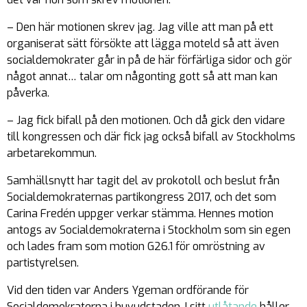
– Den här motionen skrev jag. Jag ville att man på ett
organiserat sätt försökte att lägga moteld så att även
socialdemokrater går in på de här förfärliga sidor och gör
något annat… talar om någonting gott så att man kan
påverka.
– Jag fick bifall på den motionen. Och då gick den vidare
till kongressen och där fick jag också bifall av Stockholms
arbetarekommun.
Samhällsnytt har tagit del av prokotoll och beslut från
Socialdemokraternas partikongress 2017, och det som
Carina Fredén uppger verkar stämma. Hennes motion
antogs av Socialdemokraterna i Stockholm som sin egen
och lades fram som motion G26.1 för omröstning av
partistyrelsen.
Vid den tiden var Anders Ygeman ordförande för
Socialdemokraterna i huvudstaden. I sitt
utlåtande
håller