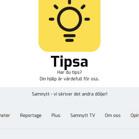
Tipsa
Har du tips?
Din hjälp är värdefull för oss.
Samnytt - vi skriver det andra döljer!
heter
Reportage
Plus
Samnytt TV
Om oss
Opin