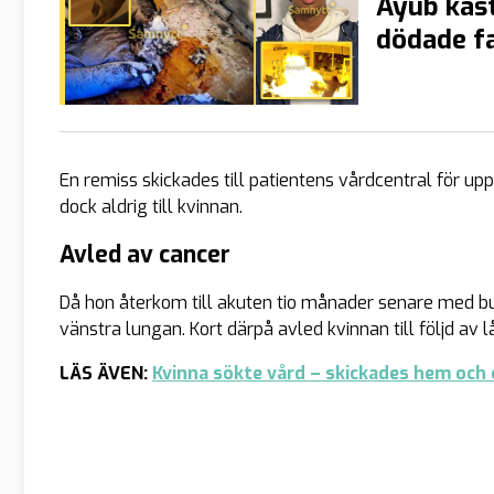
Ayub kast
dödade fa
En remiss skickades till patientens vårdcentral för up
dock aldrig till kvinnan.
Avled av cancer
Då hon återkom till akuten tio månader senare med b
vänstra lungan. Kort därpå avled kvinnan till följd av
LÄS ÄVEN:
Kvinna sökte vård – skickades hem och