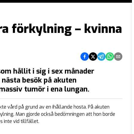
a förkylning – kvinna
Dela på Facebook
Dela på Twitter
Dela på Telegram
Dela på What
Dela via e
om hållit i sig i sex månader
d nästa besök på akuten
massiv tumör i ena lungan.
kte vård på grund av en ihållande hosta. På akuten
ylning. Man gjorde också bedömningen att hon borde
nte vid tillfället.