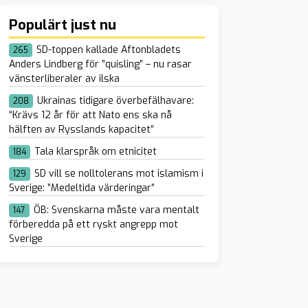
Populärt just nu
SD-toppen kallade Aftonbladets
265
Anders Lindberg för ”quisling” – nu rasar
vänsterliberaler av ilska
Ukrainas tidigare överbefälhavare:
208
“Krävs 12 år för att Nato ens ska nå
hälften av Rysslands kapacitet”
Tala klarspråk om etnicitet
184
SD vill se nolltolerans mot islamism i
129
Sverige: ”Medeltida värderingar”
ÖB: Svenskarna måste vara mentalt
147
förberedda på ett ryskt angrepp mot
Sverige