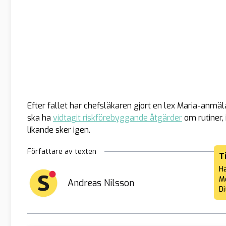
Efter fallet har chefsläkaren gjort en lex Maria-anmäla
ska ha
vidtagit riskförebyggande åtgärder
om rutiner, 
likande sker igen.
Författare av texten
T
Ha
Me
Andreas Nilsson
Di