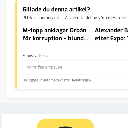
Gillade du denna artikel?
PLUS-prenumeranter får även ta del av våra mest exklu
M-topp anklagar Orbán
Alexander 
för korruption – blundar
efter Expo: ”
för favoritlandet
andligt upp
Ukraina
E-postadress
Du loggas in automatiskt efter betalningen.