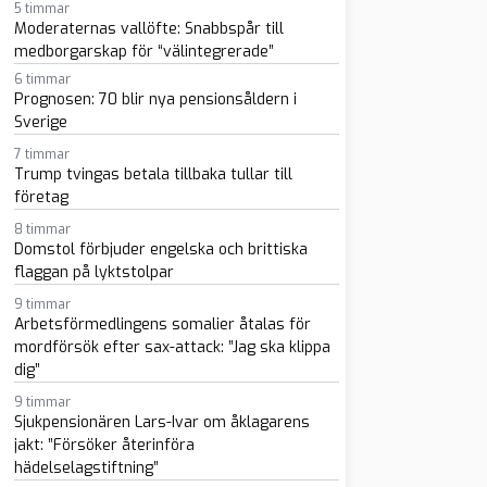
5 timmar
Moderaternas vallöfte: Snabbspår till
medborgarskap för “välintegrerade”
6 timmar
Prognosen: 70 blir nya pensionsåldern i
Sverige
7 timmar
Trump tvingas betala tillbaka tullar till
företag
sapp
-post
8 timmar
Domstol förbjuder engelska och brittiska
flaggan på lyktstolpar
9 timmar
Arbetsförmedlingens somalier åtalas för
mordförsök efter sax-attack: ”Jag ska klippa
dig”
9 timmar
Sjukpensionären Lars-Ivar om åklagarens
jakt: ”Försöker återinföra
hädelselagstiftning”