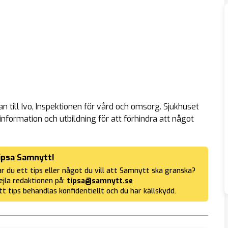
n till Ivo, Inspektionen för vård och omsorg. Sjukhuset
information och utbildning för att förhindra att något
ipsa Samnytt!
r du ett tips eller något du vill att Samnytt ska granska?
jla redaktionen på:
tipsa@samnytt.se
tt tips behandlas konfidentiellt och du har källskydd.