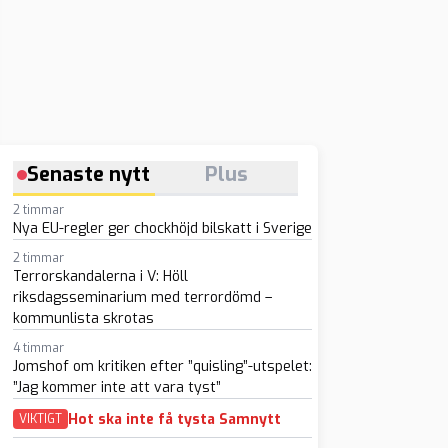
Senaste nytt
Plus
2 timmar
Nya EU-regler ger chockhöjd bilskatt i Sverige
2 timmar
Terrorskandalerna i V: Höll
riksdagsseminarium med terrordömd –
kommunlista skrotas
4 timmar
Jomshof om kritiken efter ”quisling”-utspelet:
”Jag kommer inte att vara tyst”
Hot ska inte få tysta Samnytt
VIKTIGT