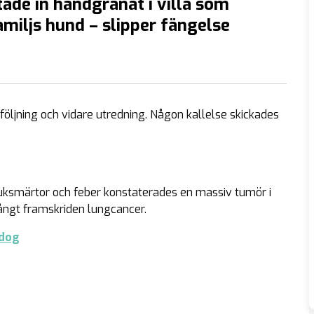
ade in handgranat i villa som
miljs hund – slipper fängelse
pföljning och vidare utredning. Någon kallelse skickades
uksmärtor och feber konstaterades en massiv tumör i
 långt framskriden lungcancer.
 dog