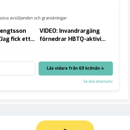
siva avslöjanden och granskningar:
Bengtsson
VIDEO: Invandrargäng
MISST
Jag fick ett
förnedrar HBTQ-aktivist
onane
vaknande”
– ”Rätt åt trans-bög-
skolb
rasist-fittan”
VIDEO
Läs vidare från 69 kr/mån
Se alla alternativ