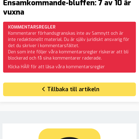
Ensamkommande-bluffen: 7 av 10 är
vuxna
KOMMENTARSREGLER
Kommentarer förhandsgranskas inte av Samnytt och är
inte redaktionellt material. Du är själv juridiskt ansvarig för
det du skriver i kommentarsfältet.
Den som inte följer våra kommentarsregler riskerar att bli
blockerad och få sina kommentarer raderade.
Klicka HÄR för att läsa våra kommentarsregler
Tillbaka till artikeln