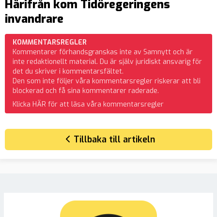
Härifrån kom Tidöregeringens
invandrare
KOMMENTARSREGLER
Kommentarer förhandsgranskas inte av Samnytt och är
inte redaktionellt material. Du är själv juridiskt ansvarig för
det du skriver i kommentarsfältet.
Den som inte följer våra kommentarsregler riskerar att bli
blockerad och få sina kommentarer raderade.
Klicka HÄR för att läsa våra kommentarsregler
Tillbaka till artikeln