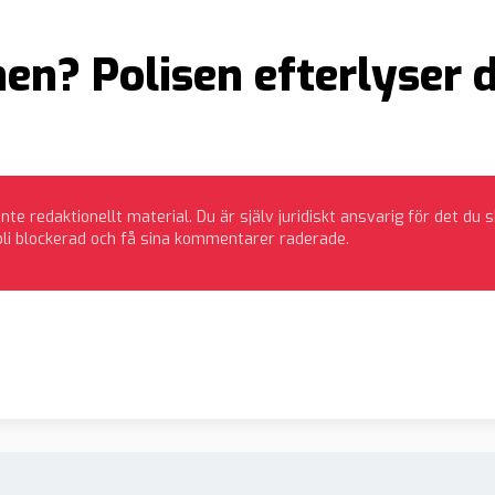
en? Polisen efterlyser 
 redaktionellt material. Du är själv juridiskt ansvarig för det du 
bli blockerad och få sina kommentarer raderade.