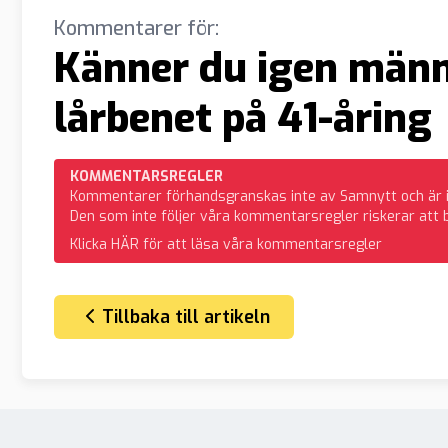
Kommentarer för:
Känner du igen männ
lårbenet på 41-åring
KOMMENTARSREGLER
Kommentarer förhandsgranskas inte av Samnytt och är inte
Den som inte följer våra kommentarsregler riskerar att 
Klicka HÄR för att läsa våra kommentarsregler
Tillbaka till artikeln