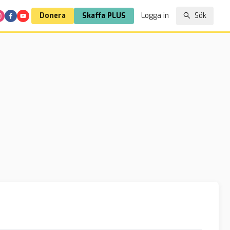
Donera
Skaffa PLUS
Logga in
Sök