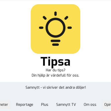
Tipsa
Har du tips?
Din hjälp är värdefull för oss.
Samnytt - vi skriver det andra döljer!
heter
Reportage
Plus
Samnytt TV
Om oss
Opin