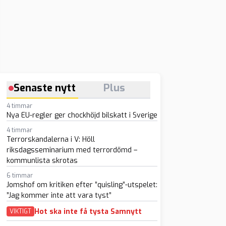
Senaste nytt
Plus
4 timmar
Nya EU-regler ger chockhöjd bilskatt i Sverige
4 timmar
Terrorskandalerna i V: Höll
riksdagsseminarium med terrordömd –
kommunlista skrotas
6 timmar
Jomshof om kritiken efter ”quisling”-utspelet:
”Jag kommer inte att vara tyst”
Hot ska inte få tysta Samnytt
VIKTIGT