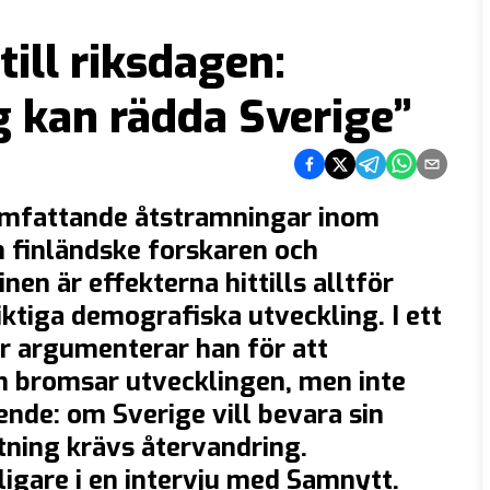
ill riksdagen:
g kan rädda Sverige”
Dela på Facebook
Dela på Twitter
Dela på Telegram
Dela på What
Dela via e
omfattande åtstramningar inom
n finländske forskaren och
n är effekterna hittills alltför
ktiga demografiska utveckling. I ett
r argumenterar han för att
en bromsar utvecklingen, men inte
ende: om Sverige vill bevara sin
ing krävs återvandring.
igare i en intervju med Samnytt.