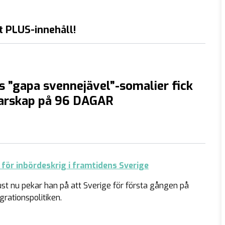
t PLUS-innehåll!
s ”gapa svennejävel”-somalier fick
rskap på 96 DAGAR
för inbördeskrig i framtidens Sverige
ust nu pekar han på att Sverige för första gången på
rationspolitiken.