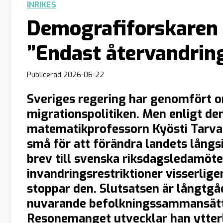
INRIKES
Demografiforskaren t
”Endast återvandrin
Publicerad
2026-06-22
Sveriges regering har genomfört 
migrationspolitiken. Men enligt de
matematikprofessorn Kyösti Tarvaine
små för att förändra landets långsi
brev till svenska riksdagsledamöte
invandringsrestriktioner visserlig
stoppar den. Slutsatsen är långtgå
nuvarande befolkningssammansättn
Resonemanget utvecklar han ytterl