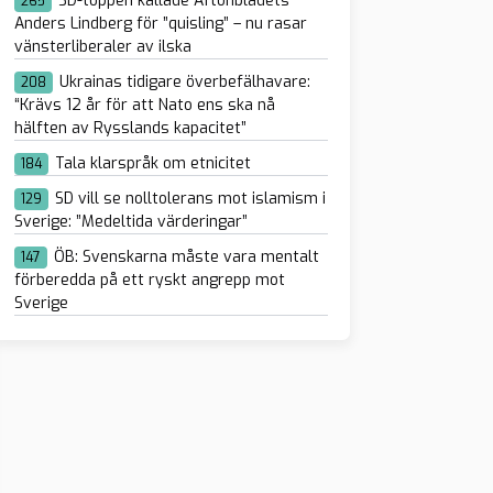
SD-toppen kallade Aftonbladets
265
Anders Lindberg för ”quisling” – nu rasar
vänsterliberaler av ilska
Ukrainas tidigare överbefälhavare:
208
“Krävs 12 år för att Nato ens ska nå
hälften av Rysslands kapacitet”
Tala klarspråk om etnicitet
184
SD vill se nolltolerans mot islamism i
129
Sverige: ”Medeltida värderingar”
ÖB: Svenskarna måste vara mentalt
147
förberedda på ett ryskt angrepp mot
Sverige