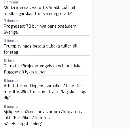
7 timmar
Moderaternas vallöfte: Snabbspår till
medborgarskap för “välintegrerade”
8 timmar
Prognosen: 70 blir nya pensionsåldern i
Sverige
9 timmar
sapp
-post
Trump tvingas betala tillbaka tullar till
företag
10 timmar
Domstol förbjuder engelska och brittiska
flaggan på lyktstolpar
11 timmar
Arbetsförmedlingens somalier åtalas för
mordförsök efter sax-attack: ”Jag ska klippa
dig”
11 timmar
Sjukpensionären Lars-Ivar om åklagarens
jakt: ”Försöker återinföra
hädelselagstiftning”