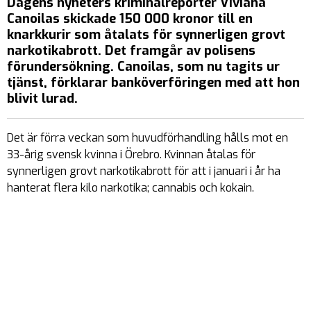
Dagens nyheters kriminalreporter Viviana
Canoilas skickade 150 000 kronor till en
knarkkurir som åtalats för synnerligen grovt
narkotikabrott. Det framgår av polisens
förundersökning. Canoilas, som nu tagits ur
tjänst, förklarar banköverföringen med att hon
blivit lurad.
Det är förra veckan som huvudförhandling hålls mot en
33-årig svensk kvinna i Örebro. Kvinnan åtalas för
synnerligen grovt narkotikabrott för att i januari i år ha
hanterat flera kilo narkotika; cannabis och kokain.