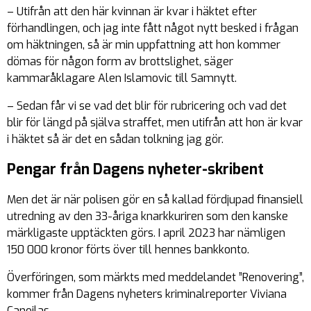
– Utifrån att den här kvinnan är kvar i häktet efter
förhandlingen, och jag inte fått något nytt besked i frågan
om häktningen, så är min uppfattning att hon kommer
dömas för någon form av brottslighet, säger
kammaråklagare Alen Islamovic till Samnytt.
– Sedan får vi se vad det blir för rubricering och vad det
blir för längd på själva straffet, men utifrån att hon är kvar
i häktet så är det en sådan tolkning jag gör.
Pengar från Dagens nyheter-skribent
Men det är när polisen gör en så kallad fördjupad finansiell
utredning av den 33-åriga knarkkuriren som den kanske
märkligaste upptäckten görs. I april 2023 har nämligen
150 000 kronor förts över till hennes bankkonto.
Överföringen, som märkts med meddelandet ”Renovering”,
kommer från Dagens nyheters kriminalreporter Viviana
Canoilas.