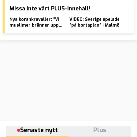
Missa inte vårt PLUS-innehåll!
Nya korankravaller: ”Vi
VIDEO: Sverige spelade
AVS
muslimer bränner upp
”på bortaplan” i Malmö
akt
hela landet för vår tro”
las
Senaste nytt
Plus