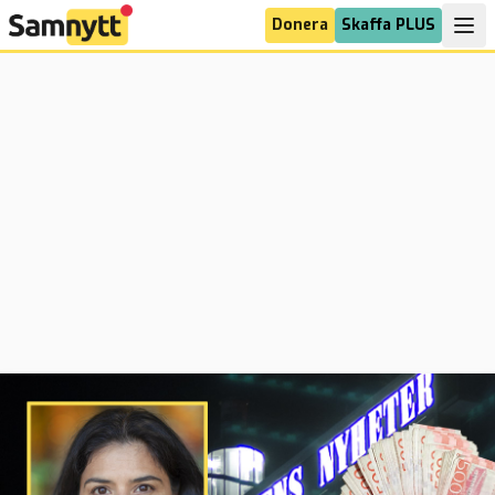
Donera
Skaffa PLUS