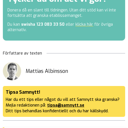
Donera då en slant till tidningen. Utan ditt stöd kan vi inte
fortsätta att granska etablissemanget.
Du kan
swisha
123 083 33 50
eller
klicka här
för övriga
alternativ.
Författare av texten
Mattias Albinsson
Tipsa Samnytt!
Har du ett tips eller något du vill att Samnytt ska granska?
Mejla redaktionen på:
tipsa@samnytt.se
Ditt tips behandlas konfidentiellt och du har källskydd.