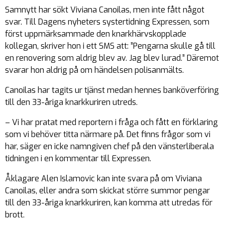
Samnytt har sökt Viviana Canoilas, men inte fått något
svar. Till Dagens nyheters systertidning Expressen, som
först uppmärksammade den knarkhärvskopplade
kollegan, skriver hon i ett SMS att: ”Pengarna skulle gå till
en renovering som aldrig blev av. Jag blev lurad.” Däremot
svarar hon aldrig på om händelsen polisanmälts.
Canoilas har tagits ur tjänst medan hennes banköverföring
till den 33-åriga knarkkuriren utreds.
– Vi har pratat med reportern i fråga och fått en förklaring
som vi behöver titta närmare på. Det finns frågor som vi
har, säger en icke namngiven chef på den vänsterliberala
tidningen i en kommentar till Expressen.
Åklagare Alen Islamovic kan inte svara på om Viviana
Canoilas, eller andra som skickat större summor pengar
till den 33-åriga knarkkuriren, kan komma att utredas för
brott.