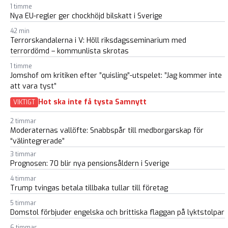
1 timme
Nya EU-regler ger chockhöjd bilskatt i Sverige
42 min
Terrorskandalerna i V: Höll riksdagsseminarium med
terrordömd – kommunlista skrotas
1 timme
Jomshof om kritiken efter ”quisling”-utspelet: ”Jag kommer inte
att vara tyst”
Hot ska inte få tysta Samnytt
VIKTIGT
2 timmar
Moderaternas vallöfte: Snabbspår till medborgarskap för
“välintegrerade”
3 timmar
Prognosen: 70 blir nya pensionsåldern i Sverige
4 timmar
Trump tvingas betala tillbaka tullar till företag
5 timmar
Domstol förbjuder engelska och brittiska flaggan på lyktstolpar
6 timmar