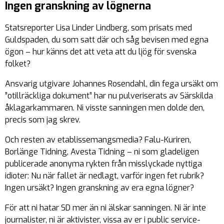
Ingen granskning av lögnerna
Statsreporter Lisa Linder Lindberg, som prisats med
Guldspaden, du som satt där och såg bevisen med egna
ögon – hur känns det att veta att du ljög för svenska
folket?
Ansvarig utgivare Johannes Rosendahl, din fega ursäkt om
”otillräckliga dokument” har nu pulveriserats av Särskilda
åklagarkammaren. Ni visste sanningen men dolde den,
precis som jag skrev.
Och resten av etablissemangsmedia? Falu-Kuriren,
Borlänge Tidning, Avesta Tidning – ni som gladeligen
publicerade anonyma rykten från misslyckade nyttiga
idioter: Nu när fallet är nedlagt, varför ingen fet rubrik?
Ingen ursäkt? Ingen granskning av era egna lögner?
För att ni hatar SD mer än ni älskar sanningen. Ni är inte
journalister, ni är aktivister, vissa av er i public service-