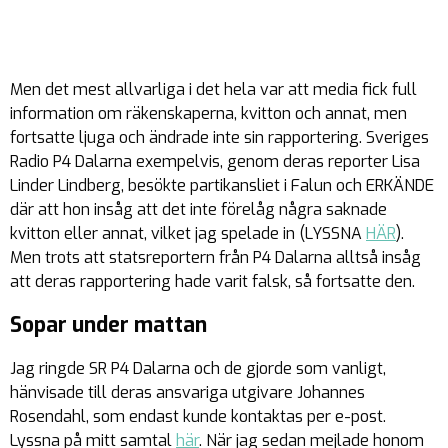
Men det mest allvarliga i det hela var att media fick full
information om räkenskaperna, kvitton och annat, men
fortsatte ljuga och ändrade inte sin rapportering. Sveriges
Radio P4 Dalarna exempelvis, genom deras reporter Lisa
Linder Lindberg, besökte partikansliet i Falun och ERKÄNDE
där att hon insåg att det
inte
förelåg några saknade
kvitton eller annat, vilket jag spelade in (LYSSNA
HÄR
).
Men trots att statsreportern från P4 Dalarna alltså insåg
att deras rapportering hade varit falsk, så fortsatte den.
Sopar under mattan
Jag ringde SR P4 Dalarna och de gjorde som vanligt,
hänvisade till deras ansvariga utgivare Johannes
Rosendahl, som endast kunde kontaktas per e-post.
Lyssna på mitt samtal
här
. När jag sedan mejlade honom