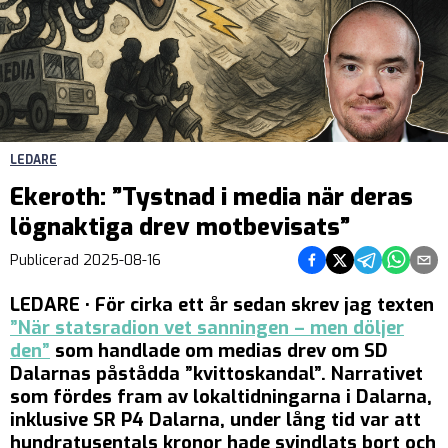
LEDARE
Ekeroth: ”Tystnad i media när deras
lögnaktiga drev motbevisats”
Dela på Facebook
Dela på Twitter
Dela på Teleg
Dela på 
Dela 
Publicerad
2025-08-16
LEDARE • För cirka ett år sedan skrev jag texten
”När statsradion vet sanningen – men döljer
den”
som handlade om medias drev om SD
Dalarnas påstådda ”kvittoskandal”. Narrativet
som fördes fram av lokaltidningarna i Dalarna,
inklusive SR P4 Dalarna, under lång tid var att
hundratusentals kronor hade svindlats bort och