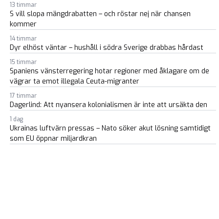
13 timmar
S vill slopa mängdrabatten – och röstar nej när chansen
kommer
14 timmar
Dyr elhöst väntar – hushåll i södra Sverige drabbas hårdast
15 timmar
Spaniens vänsterregering hotar regioner med åklagare om de
vägrar ta emot illegala Ceuta-migranter
17 timmar
Dagerlind: Att nyansera kolonialismen är inte att ursäkta den
1 dag
Ukrainas luftvärn pressas – Nato söker akut lösning samtidigt
som EU öppnar miljardkran