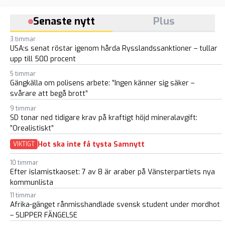
Senaste nytt
Plus
3 timmar
USA:s senat röstar igenom hårda Rysslandssanktioner – tullar
upp till 500 procent
5 timmar
Gängkälla om polisens arbete: ”Ingen känner sig säker –
svårare att begå brott”
9 timmar
SD tonar ned tidigare krav på kraftigt höjd mineralavgift:
”Orealistiskt”
Hot ska inte få tysta Samnytt
VIKTIGT
10 timmar
Efter islamistkaoset: 7 av 8 är araber på Vänsterpartiets nya
kommunlista
11 timmar
Afrika-gänget rånmisshandlade svensk student under mordhot
– SLIPPER FÄNGELSE