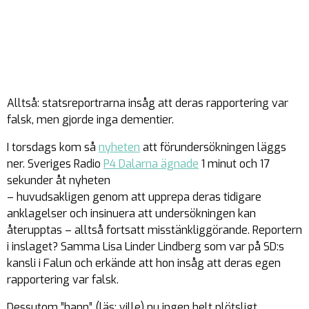
Alltså: statsreportrarna insåg att deras rapportering var
falsk, men gjorde inga dementier.
I torsdags kom så
nyheten
att förundersökningen läggs
ner. Sveriges Radio
P4 Dalarna ägnade
1 minut och 17
sekunder åt nyheten
– huvudsakligen genom att upprepa deras tidigare
anklagelser och insinuera att undersökningen kan
återupptas – alltså fortsatt misstänkliggörande. Reportern
i inslaget? Samma Lisa Linder Lindberg som var på SD:s
kansli i Falun och erkände att hon insåg att deras egen
rapportering var falsk.
Dessutom ”hann” (läs: ville) nu ingen helt plötsligt