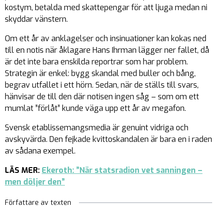
kostym, betalda med skattepengar för att ljuga medan ni
skyddar vänstern.
Om ett år av anklagelser och insinuationer kan kokas ned
till en notis när åklagare Hans Ihrman lägger ner fallet, då
är det inte bara enskilda reportrar som har problem.
Strategin är enkel: bygg skandal med buller och bång,
begrav utfallet i ett hörn. Sedan, när de ställs till svars,
hänvisar de till den där notisen ingen såg – som om ett
mumlat ”förlåt” kunde väga upp ett år av megafon.
Svensk etablissemangsmedia är genuint vidriga och
avskyvärda. Den fejkade kvittoskandalen är bara en i raden
av sådana exempel.
LÄS MER:
Ekeroth: ”När statsradion vet sanningen –
men döljer den”
Författare av texten