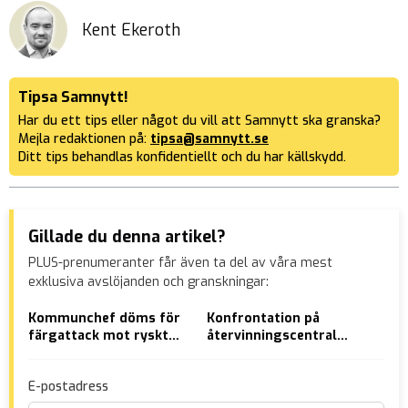
Kent Ekeroth
Tipsa Samnytt!
Har du ett tips eller något du vill att Samnytt ska granska?
Mejla redaktionen på:
tipsa@samnytt.se
Ditt tips behandlas konfidentiellt och du har källskydd.
Gillade du denna artikel?
PLUS-prenumeranter får även ta del av våra mest
exklusiva avslöjanden och granskningar:
Kommunchef döms för
Konfrontation på
VID
färgattack mot ryskt
återvinningscentral
kvi
konsulat
slutade med stygn och
skj
dom
E-postadress