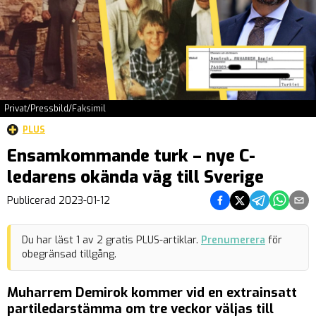
Privat/Pressbild/Faksimil
PLUS
Ensamkommande turk – nye C-
ledarens okända väg till Sverige
Dela på Facebook
Dela på Twitter
Dela på Teleg
Dela på 
Dela 
Publicerad
2023-01-12
Du har läst
1
av
2
gratis PLUS-artiklar.
Prenumerera
för
obegränsad tillgång.
Muharrem Demirok kommer vid en extrainsatt
partiledarstämma om tre veckor väljas till