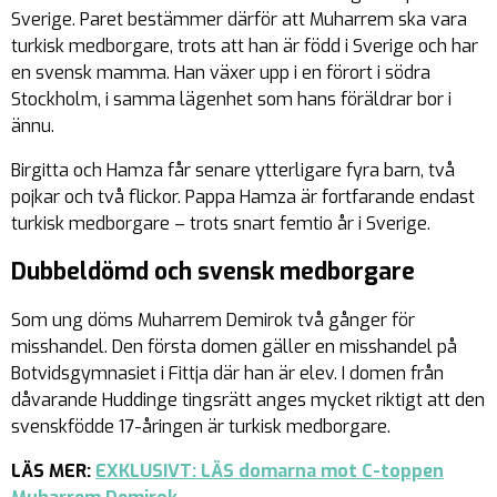
Sverige. Paret bestämmer därför att Muharrem ska vara
turkisk medborgare, trots att han är född i Sverige och har
en svensk mamma. Han växer upp i en förort i södra
Stockholm, i samma lägenhet som hans föräldrar bor i
ännu.
Birgitta och Hamza får senare ytterligare fyra barn, två
pojkar och två flickor. Pappa Hamza är fortfarande endast
turkisk medborgare – trots snart femtio år i Sverige.
Dubbeldömd och svensk medborgare
Som ung döms Muharrem Demirok två gånger för
misshandel. Den första domen gäller en misshandel på
Botvidsgymnasiet i Fittja där han är elev. I domen från
dåvarande Huddinge tingsrätt anges mycket riktigt att den
svenskfödde 17-åringen är turkisk medborgare.
LÄS MER:
EXKLUSIVT: LÄS domarna mot C-toppen