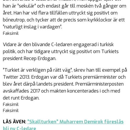
han är ”sekulär” och endast går till moskén två gånger om
året. Han har vid flera tillfällen uttryckt sig positivt om
böneutrop, och tycker att de precis som kyrkklockor är ett
”naturligt inslag i vardagen”.
Faksimil
Vidare är den blivande C-ledaren engagerad i turkisk
politik, och har tidigare uttryckt sig positivt om Turkiets
president Recep Erdogan.
”Turkiet är verkligen på rätt väg”, skrev han till exempel på
Twitter 2013. Erdogan var då Turkiets premiärminister och
blev året därpå landets president. Premiärministerposten
avskaffades 2017 och makten koncenterades i och med
det runt Erdogan.
Faksimil
Faksimil
LÄS ÄVEN:
”Skallturken” Muharrem Demirok föreslås
bli ny C-ledare