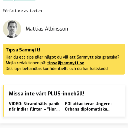
Författare av texten
Mattias Albinsson
Tipsa Samnytt!
Har du ett tips eller något du vill att Samnytt ska granska?
Mejla redaktionen på:
tipsa@samnytt.se
Ditt tips behandlas konfidentiellt och du har källskydd.
Missa inte vårt PLUS-innehåll!
VIDEO: Strandhälls panik
FOI attackerar Ungern:
Mig
när indier flirtar – ”Hur
Orbans diplomatiska
ras
tar jag bort DEN där”
relationer är ett hot
kvi