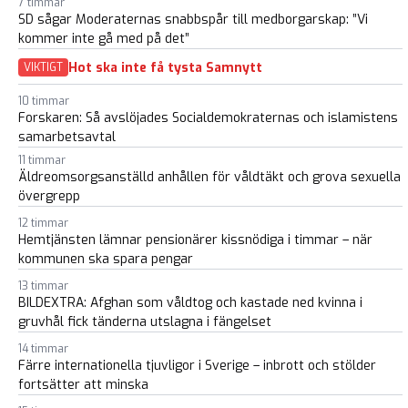
7 timmar
SD sågar Moderaternas snabbspår till medborgarskap: ”Vi
kommer inte gå med på det”
Hot ska inte få tysta Samnytt
VIKTIGT
10 timmar
Forskaren: Så avslöjades Socialdemokraternas och islamistens
samarbetsavtal
11 timmar
Äldreomsorgsanställd anhållen för våldtäkt och grova sexuella
övergrepp
12 timmar
Hemtjänsten lämnar pensionärer kissnödiga i timmar – när
kommunen ska spara pengar
13 timmar
BILDEXTRA: Afghan som våldtog och kastade ned kvinna i
gruvhål fick tänderna utslagna i fängelset
14 timmar
Färre internationella tjuvligor i Sverige – inbrott och stölder
fortsätter att minska