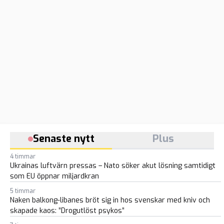
Senaste nytt
Plus
4 timmar
Ukrainas luftvärn pressas – Nato söker akut lösning samtidigt
som EU öppnar miljardkran
5 timmar
Naken balkong-libanes bröt sig in hos svenskar med kniv och
skapade kaos: ”Drogutlöst psykos”