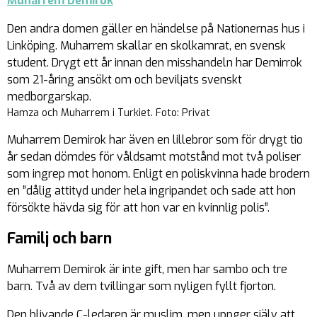
Muharrem Demirok
Den andra domen gäller en händelse på Nationernas hus i
Linköping. Muharrem skallar en skolkamrat, en svensk
student. Drygt ett år innan den misshandeln har Demirrok
som 21-åring ansökt om och beviljats svenskt
medborgarskap.
Hamza och Muharrem i Turkiet. Foto: Privat
Muharrem Demirok har även en lillebror som för drygt tio
år sedan dömdes för våldsamt motstånd mot två poliser
som ingrep mot honom. Enligt en poliskvinna hade brodern
en ”dålig attityd under hela ingripandet och sade att hon
försökte hävda sig för att hon var en kvinnlig polis”.
Familj och barn
Muharrem Demirok är inte gift, men har sambo och tre
barn. Två av dem tvillingar som nyligen fyllt fjorton.
Den blivande C-ledaren är muslim, men uppger själv att