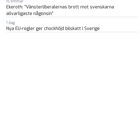
15 timmar
Ekeroth: ”Vänsterliberalernas brott mot svenskarna
allvarligaste någonsin”
1 dag
Nya EU-regler ger chockhöjd bilskatt i Sverige