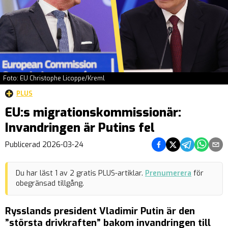
Foto: EU Christophe Licoppe/Kreml
PLUS
EU:s migrationskommissionär:
Invandringen är Putins fel
Dela på Facebook
Dela på Twitter
Dela på Teleg
Dela på 
Dela 
Publicerad
2026-03-24
Du har läst
1
av
2
gratis PLUS-artiklar.
Prenumerera
för
obegränsad tillgång.
Rysslands president Vladimir Putin är den
”största drivkraften” bakom invandringen till