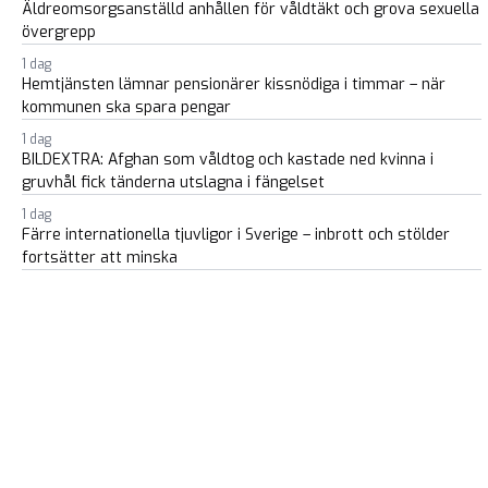
Äldreomsorgsanställd anhållen för våldtäkt och grova sexuella
övergrepp
1 dag
Hemtjänsten lämnar pensionärer kissnödiga i timmar – när
kommunen ska spara pengar
1 dag
BILDEXTRA: Afghan som våldtog och kastade ned kvinna i
gruvhål fick tänderna utslagna i fängelset
1 dag
Färre internationella tjuvligor i Sverige – inbrott och stölder
fortsätter att minska