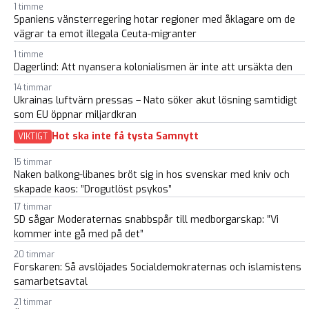
1 timme
Spaniens vänsterregering hotar regioner med åklagare om de
vägrar ta emot illegala Ceuta-migranter
1 timme
Dagerlind: Att nyansera kolonialismen är inte att ursäkta den
14 timmar
Ukrainas luftvärn pressas – Nato söker akut lösning samtidigt
som EU öppnar miljardkran
Hot ska inte få tysta Samnytt
VIKTIGT
15 timmar
Naken balkong-libanes bröt sig in hos svenskar med kniv och
skapade kaos: ”Drogutlöst psykos”
17 timmar
SD sågar Moderaternas snabbspår till medborgarskap: ”Vi
kommer inte gå med på det”
20 timmar
Forskaren: Så avslöjades Socialdemokraternas och islamistens
samarbetsavtal
21 timmar