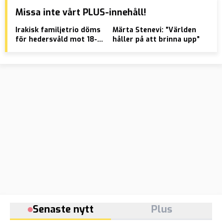
Missa inte vårt PLUS-innehåll!
Irakisk familjetrio döms
Märta Stenevi: ”Världen
De 
för hedersvåld mot 18-
håller på att brinna upp”
låt
årig dotter
sta
Senaste nytt
Plus