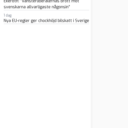
Ekeroth: ”Vänsterliberalernas brott mot
svenskarna allvarligaste någonsin”
1 dag
Nya EU-regler ger chockhöjd bilskatt i Sverige