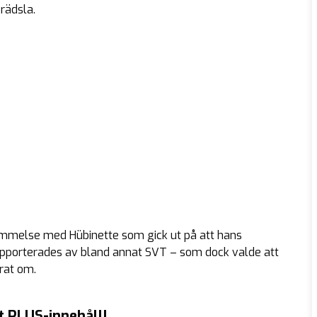
rädsla.
ommelse med Hübinette som gick ut på att hans
rapporterades av bland annat SVT – som dock valde att
rat om.
t PLUS-innehåll!