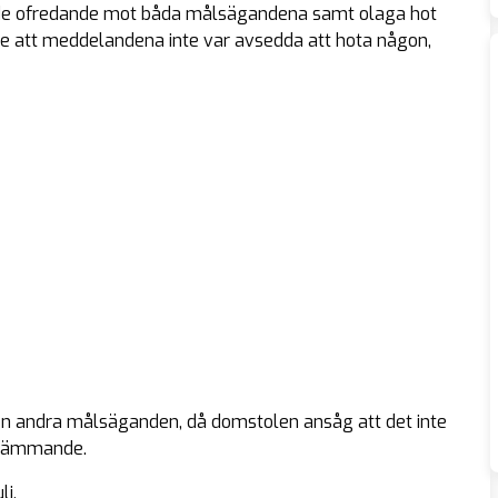
de ofredande mot båda målsägandena samt olaga hot
e att meddelandena inte var avsedda att hota någon,
den andra målsäganden, då domstolen ansåg att det inte
krämmande.
li.