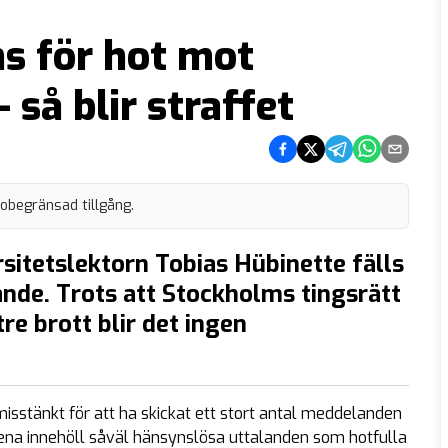
s för hot mot
så blir straffet
Dela på Facebook
Dela på Twitter
Dela på Telegram
Dela på What
Dela via e
 obegränsad tillgång.
sitetslektorn Tobias Hübinette fälls
ande. Trots att Stockholms tingsrätt
re brott blir det ingen
misstänkt för att ha skickat ett stort antal meddelanden
dena innehöll såväl hänsynslösa uttalanden som hotfulla