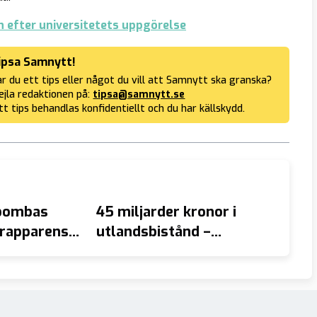
 efter universitetets uppgörelse
ipsa Samnytt!
r du ett tips eller något du vill att Samnytt ska granska?
jla redaktionen på:
tipsa@samnytt.se
tt tips behandlas konfidentiellt och du har källskydd.
 bombas
45 miljarder kronor i
AVSLÖ
 rapparens
utlandsbistånd –
småbar
skadad
pensionärer får själva
förel
ordna lakan på
våldt
äldreboendet i M-
kommunen