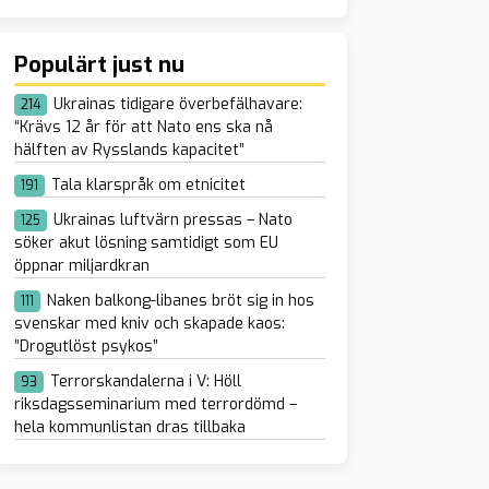
Populärt just nu
Ukrainas tidigare överbefälhavare:
214
“Krävs 12 år för att Nato ens ska nå
hälften av Rysslands kapacitet”
Tala klarspråk om etnicitet
191
Ukrainas luftvärn pressas – Nato
125
söker akut lösning samtidigt som EU
öppnar miljardkran
Naken balkong-libanes bröt sig in hos
111
svenskar med kniv och skapade kaos:
”Drogutlöst psykos”
Terrorskandalerna i V: Höll
93
riksdagsseminarium med terrordömd –
hela kommunlistan dras tillbaka