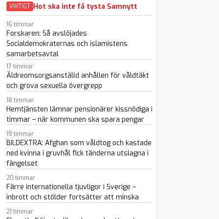
Hot ska inte få tysta Samnytt
VIKTIGT
16 timmar
Forskaren: Så avslöjades
Socialdemokraternas och islamistens
samarbetsavtal
17 timmar
sapp
-post
Äldreomsorgsanställd anhållen för våldtäkt
och grova sexuella övergrepp
18 timmar
Hemtjänsten lämnar pensionärer kissnödiga i
timmar – när kommunen ska spara pengar
19 timmar
BILDEXTRA: Afghan som våldtog och kastade
ned kvinna i gruvhål fick tänderna utslagna i
fängelset
20 timmar
Färre internationella tjuvligor i Sverige –
inbrott och stölder fortsätter att minska
21 timmar