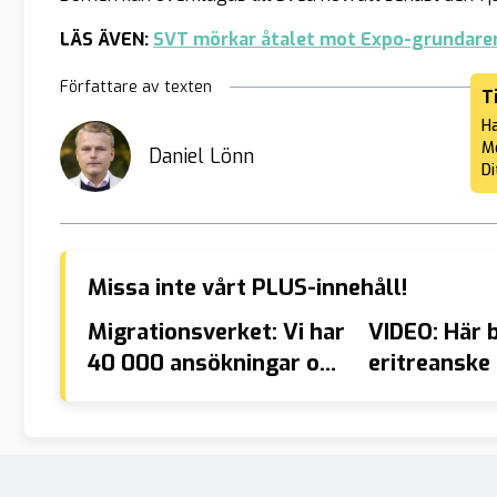
LÄS ÄVEN:
SVT mörkar åtalet mot Expo-grundaren
Författare av texten
T
Ha
Me
Daniel Lönn
Di
Missa inte vårt PLUS-innehåll!
Migrationsverket: Vi har
VIDEO: Här
40 000 ansökningar om
eritreanske
anhöriginvandring
familj – en 