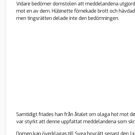
Vidare bedömer domstolen att meddelandena utgjor
mot en av dem. Hübinette förnekade brott och hävdad
men tingsrätten delade inte den bedömningen.
Samtidigt friades han från åtalet om olaga hot mot 
var styrkt att denne uppfattat meddelandena som s
Domen kan överklagas till Svea hovrätt senast den 1 ju