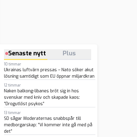
Senaste nytt
Plus
10 timmar
Ukrainas luftvärn pressas – Nato söker akut
lösning samtidigt som EU öppnar miljardkran
12 timmar
Naken balkong-libanes bröt sig in hos
svenskar med kniv och skapade kaos:
”Drogutlöst psykos”
13 timmar
SD sågar Moderaternas snabbspår till
medborgarskap: ”Vi kommer inte gå med på
det”