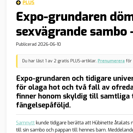
PLUS
Expo-grundaren döm
sexvägrande sambo – 
Publicerad
2026-06-10
Du har läst
1
av
2
gratis PLUS-artiklar.
Prenumerera
för
Expo-grundaren och tidigare univer
för olaga hot och två fall av ofred
finner honom skyldig till samtliga t
fängelsepåföljd.
Samnytt
kunde tidigare berätta att Hübinette åtalats 
till sin sambo och pappan till hennes barn. Meddelan