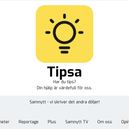
Tipsa
Har du tips?
Din hjälp är värdefull för oss.
Samnytt - vi skriver det andra döljer!
heter
Reportage
Plus
Samnytt TV
Om oss
Opin