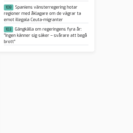
Spaniens vänsterregering hotar
108
regioner med åklagare om de vägrar ta
emot illegala Ceuta-migranter
Gängkälla om regeringens fyra år:
103
”Ingen känner sig säker – svårare att begå
brott”