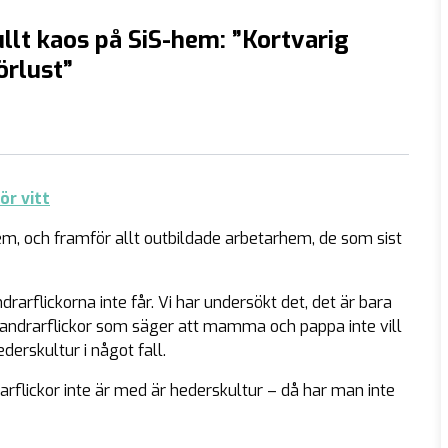
llt kaos på SiS-hem: ”Kortvarig
örlust”
ör vitt
m, och framför allt outbildade arbetarhem, de som sist
rflickorna inte får. Vi har undersökt det, det är bara
nvandrarflickor som säger att mamma och pappa inte vill
derskultur i något fall.
drarflickor inte är med är hederskultur – då har man inte