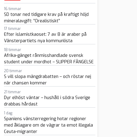
16 timmar
SD tonar ned tidigare krav på kraftigt höjd
mineralavgift: ”Orealistiskt”
17 timmar
Efter islamistkaoset: 7 av 8 är araber på
Vänsterpartiets nya kommunlista
18 timmar
Afrika-gänget rånmisshandlade svensk
sapp
-post
student under mordhot – SLIPPER FÄNGELSE
20 timmar
S vill slopa mängdrabatten – och röstar nej
när chansen kommer
21 timmar
Dyr elhöst väntar – hushåll i södra Sverige
drabbas hårdast
1 dag
Spaniens vänsterregering hotar regioner
med åklagare om de vägrar ta emot illegala
Ceuta-migranter