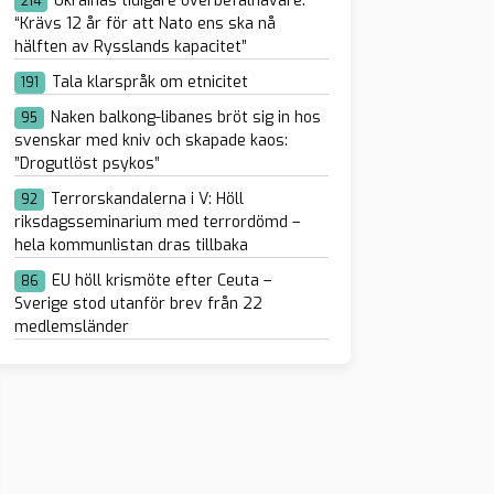
Ukrainas tidigare överbefälhavare:
214
“Krävs 12 år för att Nato ens ska nå
hälften av Rysslands kapacitet”
Tala klarspråk om etnicitet
191
Naken balkong-libanes bröt sig in hos
95
svenskar med kniv och skapade kaos:
”Drogutlöst psykos”
Terrorskandalerna i V: Höll
92
riksdagsseminarium med terrordömd –
hela kommunlistan dras tillbaka
EU höll krismöte efter Ceuta –
86
Sverige stod utanför brev från 22
medlemsländer