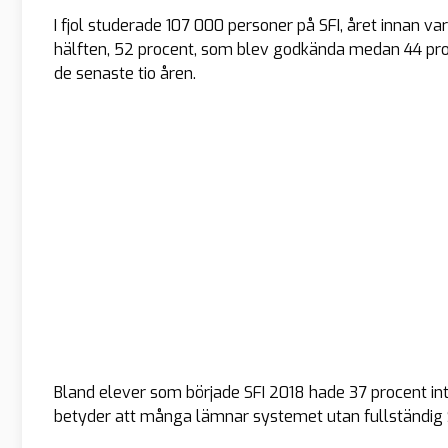
I fjol studerade 107 000 personer på SFI, året innan va
hälften, 52 procent, som blev godkända medan 44 proc
de senaste tio åren.
Bland elever som började SFI 2018 hade 37 procent inte
betyder att många lämnar systemet utan fullständig S