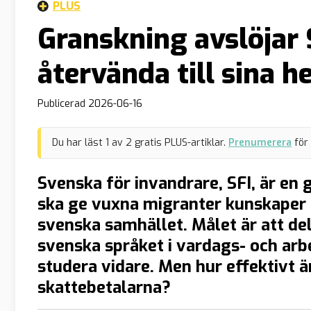
PLUS
Granskning avslöjar 
återvända till sina 
Publicerad
2026-06-16
Du har läst
1
av
2
gratis PLUS-artiklar.
Prenumerera
för
Svenska för invandrare, SFI, är e
ska ge vuxna migranter kunskaper i
svenska samhället. Målet är att d
svenska språket i vardags- och arbe
studera vidare. Men hur effektivt ä
skattebetalarna?