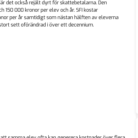
 är det också rejält dyrt för skattebetalarna. Den
 150 000 kronor per elev och år. SFI kostar
ronor per år samtidigt som nästan hälften av eleverna
tort sett oförändrad i över ett decennium.
t att samma elev ofta kan generera kostnader över flera