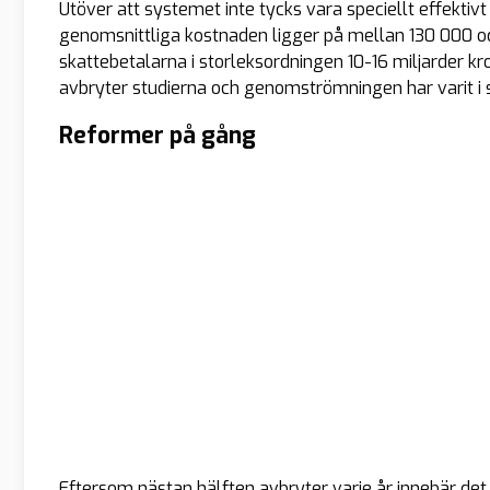
Utöver att systemet inte tycks vara speciellt effektivt
genomsnittliga kostnaden ligger på mellan 130 000 och
skattebetalarna i storleksordningen 10-16 miljarder k
avbryter studierna och genomströmningen har varit i s
Reformer på gång
Eftersom nästan hälften avbryter varje år innebär de