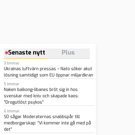
Senaste nytt
Plus
3 timmar
Ukrainas luftvärn pressas – Nato söker akut
lösning samtidigt som EU öppnar miljardkran
5 timmar
Naken balkong-libanes bröt sig in hos
svenskar med kniv och skapade kaos:
”Drogutlöst psykos”
6 timmar
SD sågar Moderaternas snabbspår till
medborgarskap: ”Vi kommer inte gå med på
det”