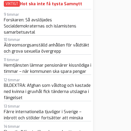
Hot ska inte få tysta Samnytt
VIKTIGT
9 timmar
Forskaren: Så avslöjades
Socialdemokraternas och islamistens
samarbetsavtal
10 timmar
sapp
-post
Äldreomsorgsanställd anhållen för våldtäkt
och grova sexuella övergrepp
11 timmar
Hemtjänsten lämnar pensionärer kissnödiga i
timmar – när kommunen ska spara pengar
12 timmar
BILDEXTRA: Afghan som våldtog och kastade
ned kvinna i gruvhål fick tänderna utslagna i
fängelset
13 timmar
Färre internationella tjuvligor i Sverige –
inbrott och stölder fortsätter att minska
14 timmar