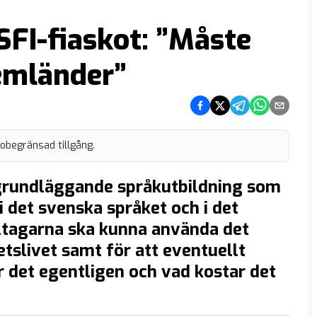
SFI-fiaskot: ”Måste
hemländer”
Dela på Facebook
Dela på Twitter
Dela på Telegram
Dela på What
Dela via e
 obegränsad tillgång.
n grundläggande språkutbildning som
 det svenska språket och i det
eltagarna ska kunna använda det
tslivet samt för att eventuellt
r det egentligen och vad kostar det