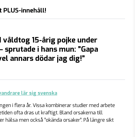
t PLUS-innehåll!
våldtog 15-årig pojke under
 sprutade i hans mun: ”Gapa
el annars dödar jag dig!”
vandrare lär sig svenska
ningen i flera år. Vissa kombinerar studier med arbete
den ofta dras ut kraftigt. Bland orsakerna till
ler hälsa men också ”okända orsaker”. På längre sikt