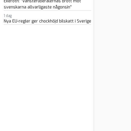
Ekeroth: ”Vänsterliberalernas brott mot
svenskarna allvarligaste någonsin”
1 dag
Nya EU-regler ger chockhöjd bilskatt i Sverige