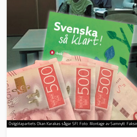
Östgötapartiets Okan Karakas sågar SFI. Foto: Montage av Samnytt. Faks