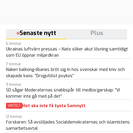
Senaste nytt
Plus
6 timmar
Ukrainas luftvärn pressas – Nato söker akut lösning samtidigt
som EU öppnar miljardkran
7 timmar
Naken balkong-libanes bröt sig in hos svenskar med kniv och
skapade kaos: ”Drogutlöst psykos”
9 timmar
SD sågar Moderaternas snabbspår till medborgarskap: ”Vi
kommer inte gå med på det”
Hot ska inte få tysta Samnytt
VIKTIGT
12 timmar
Forskaren: Så avslöjades Socialdemokraternas och islamistens
samarbetsavtal