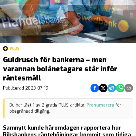
PLUS
Guldrusch för bankerna – men
varannan bolånetagare står inför
räntesmäll
Dela på Facebook
Dela på Twitter
Dela på Teleg
Dela på 
Dela 
Publicerad
2023-07-19
Du har läst
1
av
2
gratis PLUS-artiklar.
Prenumerera
för
obegränsad tillgång.
Samnytt kunde häromdagen rapportera hur
Riksbankens räntehöjningar kommit som tidiga