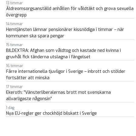
13 timmar
Äldreomsorgsanställd anhållen för våldtäkt och grova sexuella
övergrepp
14 timmar
Hemtjänsten lämnar pensionärer kissnödiga i timmar – när
kommunen ska spara pengar
15 timmar
BILDEXTRA: Afghan som våldtog och kastade ned kvinna i
gruvhål fick tänderna utslagna i fängelset
16 timmar
Färre internationella tjuvligor i Sverige – inbrott och stölder
fortsätter att minska
17 timmar
Ekeroth: ”Vänsterliberalernas brott mot svenskarna
allvarligaste någonsin”
1 dag
Nya EU-regler ger chockhöjd bilskatt i Sverige