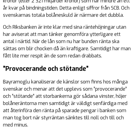
kronor (eller 2 321 miljarder kronor) som har mindre än ett
år kvar på bindningstiden. Detta enligt siffror från SCB. Och
svenskarnas totala bolåneskuld är närmare det dubbla.
Och Riksbanken är inte klar med sina räntehöjningar utan
har aviserat att man tänker genomföra ytterligare ett
antal i närtid. När de lån som nu har bunden ränta ska
sättas om blir chocken då än kraftigare. Samtidigt har man
fått lite mer respit än de som redan drabbats.
”Provocerande och stötande”
Bayramoglu kanaliserar de känslor som finns hos många
svenskar och menar att det upplevs som ”provocerande”
och ”stötande” att storbankerna gör sådana vinster, höjer
bolåneräntorna men samtidigt är väldigt senfärdiga med
att återinföra den ränta på sparade pengar i banken som
man tog bort när styrräntan sänktes till noll och till och
med minus.