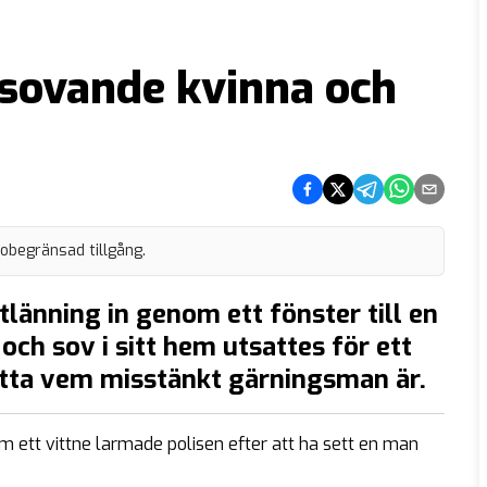
 sovande kvinna och
Dela på Facebook
Dela på Twitter
Dela på Telegram
Dela på What
Dela via e
 obegränsad tillgång.
utlänning in genom ett fönster till en
ch sov i sitt hem utsattes för ett
tta vem misstänkt gärningsman är.
om ett vittne larmade polisen efter att ha sett en man