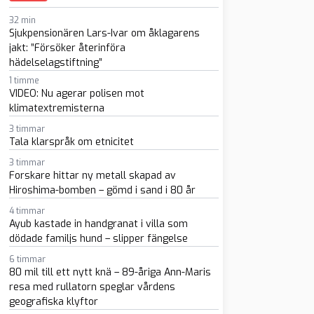
32 min
Sjukpensionären Lars-Ivar om åklagarens
jakt: ”Försöker återinföra
hädelselagstiftning”
1 timme
VIDEO: Nu agerar polisen mot
klimatextremisterna
sapp
-post
3 timmar
Tala klarspråk om etnicitet
3 timmar
Forskare hittar ny metall skapad av
Hiroshima-bomben – gömd i sand i 80 år
4 timmar
Ayub kastade in handgranat i villa som
dödade familjs hund – slipper fängelse
6 timmar
80 mil till ett nytt knä – 89-åriga Ann-Maris
resa med rullatorn speglar vårdens
geografiska klyftor