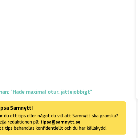
an: ”Hade maximal otur, jättejobbigt”
ipsa Samnytt!
r du ett tips eller något du vill att Samnytt ska granska?
jla redaktionen på:
tipsa@samnytt.se
tt tips behandlas konfidentiellt och du har källskydd.