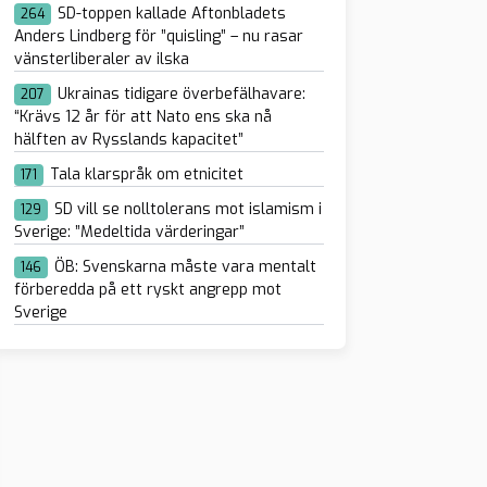
SD-toppen kallade Aftonbladets
264
Anders Lindberg för ”quisling” – nu rasar
vänsterliberaler av ilska
Ukrainas tidigare överbefälhavare:
207
“Krävs 12 år för att Nato ens ska nå
hälften av Rysslands kapacitet”
Tala klarspråk om etnicitet
171
SD vill se nolltolerans mot islamism i
129
Sverige: ”Medeltida värderingar”
ÖB: Svenskarna måste vara mentalt
146
förberedda på ett ryskt angrepp mot
Sverige