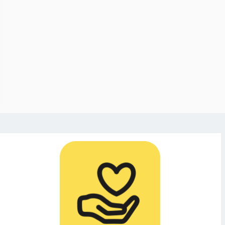
döms endast till
msvård för
iamordet