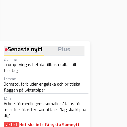
Senaste nytt
Plus
2 timmar
Trump tvingas betala tillbaka tullar till
företag
1 timme
Domstol förbjuder engelska och brittiska
flaggan på lyktstolpar
12 min
Arbetsförmedlingens somalier åtalas för
mordförsök efter sax-attack: ”Jag ska klippa
dig”
Hot ska inte få tysta Samnytt
VIKTIGT