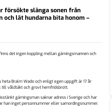
r försökte slänga sonen från
n och lät hundarna bita honom –
n finns det ingen koppling mellan gärningsmannen och
 heta Bralm Wado och enligt egen uppgift är 17 år
till våldtäkt och grovt hemfridsbrott.
isstänkt gärningsman saknar adress i Sverige och har
e har han inget personnummer eller samordingsnummer.