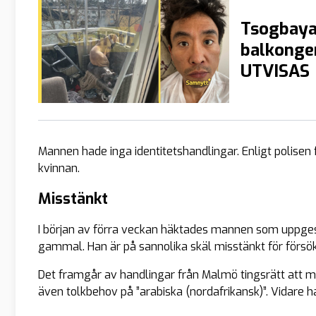
Tsogbaya
balkonge
UTVISAS
Mannen hade inga identitetshandlingar. Enligt polise
kvinnan.
Misstänkt
I början av förra veckan häktades mannen som uppges
gammal. Han är på sannolika skäl misstänkt för försök 
Det framgår av handlingar från Malmö tingsrätt att m
även tolkbehov på ”arabiska (nordafrikansk)”. Vidar