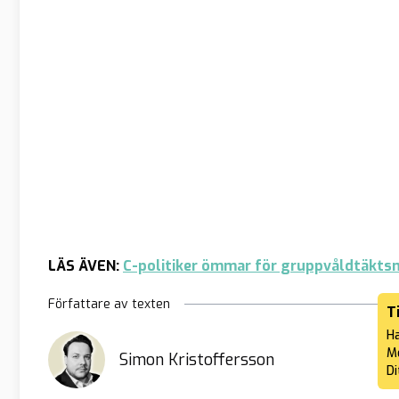
LÄS ÄVEN:
C-politiker ömmar för gruppvåldtäktsm
Författare av texten
T
Ha
Me
Simon Kristoffersson
Di