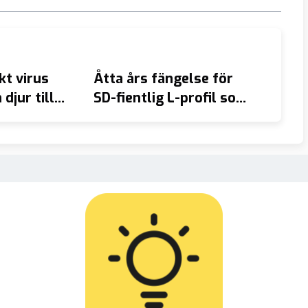
kt virus
Åtta års fängelse för
Aydin 
djur till
SD-fientlig L-profil som
ungdo
våldtog invandrarpojke
Empor