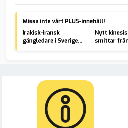
Missa inte vårt PLUS-innehåll!
Irakisk-iransk
Nytt kinesis
gängledare i Sverige
smittar från 
hotade ­åklagares familj
människa