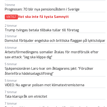
1 timme
Prognosen: 70 blir nya pensionsåldern i Sverige
Hot ska inte få tysta Samnytt
VIKTIGT
2 timmar
Trump tvingas betala tillbaka tullar till företag
3 timmar
Domstol förbjuder engelska och brittiska flaggan på lyktstolpar
4 timmar
Arbetsförmedlingens somalier åtalas för mordförsök efter
sax-attack: ”Jag ska klippa dig”
5 timmar
Sjukpensionären Lars-Ivar om åklagarens jakt: ”Försöker
återinföra hädelselagstiftning”
5 timmar
VIDEO: Nu agerar polisen mot klimatextremisterna
7 timmar
Tala klarspråk om etnicitet
7 timmar