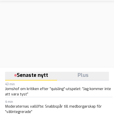
sexköp
Senaste nytt
Plus
43 min
Jomshof om kritiken efter ”quisling”-utspelet: ”Jag kommer inte
att vara tyst”
4 min
Moderaternas vallöfte: Snabbspår till medborgarskap för
“välintegrerade”