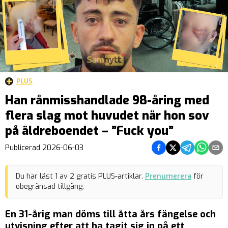
PLUS
Han rånmisshandlade 98-åring med
flera slag mot huvudet när hon sov
på äldreboendet – ”Fuck you”
Dela på Facebook
Dela på Twitter
Dela på Teleg
Dela på 
Dela 
Publicerad
2026-06-03
Du har läst
1
av
2
gratis PLUS-artiklar.
Prenumerera
för
obegränsad tillgång.
En 31-årig man döms till åtta års fängelse och
utvisning efter att ha tagit sig in på ett