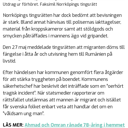
Utdrag ur förhöret. Faksimil Norrköpings tingsrätt
Norrköpings tingsrätten har dock bedömt att bevisningen
är stark. Bland annat hänvisas till polisernas iakttagelser,
material från kroppskameror samt att stöldgods och
smycken påträffades i mannens ägo vid gripandet.
Den 27 maj meddelade tingsrätten att migranten döms till
fängelse i åtta år och utvisning hem till Rumänien på
livstid.
Efter händelsen har kommunen genomfört flera åtgärder
för att stärka tryggheten på boendet. Kommunens
säkerhetschef har beskrivit det inträffade som en ”oerhört
tragisk incident”. När statsmedier rapporterar om
rättsfallet utelämnas att mannen är migrant och istället
får svenska folket enbart veta att handlar det om en
”våldsam ung man”.
LÄS MER:
Ahmad och Omran rånade 78-åring i hemmet