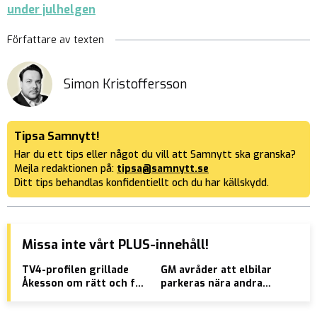
under julhelgen
Författare av texten
Simon Kristoffersson
Tipsa Samnytt!
Har du ett tips eller något du vill att Samnytt ska granska?
Mejla redaktionen på:
tipsa@samnytt.se
Ditt tips behandlas konfidentiellt och du har källskydd.
Missa inte vårt PLUS-innehåll!
TV4-profilen grillade
GM avråder att elbilar
EU:
Åkesson om rätt och fel
parkeras nära andra
eur
med ”trollfabrik” – nu är
bilar – hög brandrisk
för
han själv åtalad för