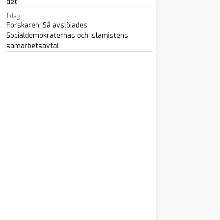
det”
1 dag
Forskaren: Så avslöjades
Socialdemokraternas och islamistens
samarbetsavtal