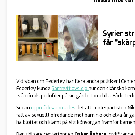
Syrier st
får ”skärp
Vid sidan om Federley har flera andra politiker i Center
Federley kunde
Samnytt avslöja
hur den skånska k
två dömds pedofiler på sin gård i Tomelilla. Både Fede
Sedan
uppmärksammades
det att centerpartisten
Ni
fall av sexuellt ofredande mot barn nio och elva år ga
ha blottat och klämt på sitt könsorgan framför barnen
Den tidigare centertoppen
Oskar Åsberg
, ordförande 