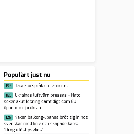
Populärt just nu
Tala klarspråk om etnicitet
193
Ukrainas luftvärn pressas – Nato
165
söker akut lösning samtidigt som EU
öppnar miljardkran
Naken balkong-libanes bröt sig in hos
125
svenskar med kniv och skapade kaos:
”Drogutlöst psykos”