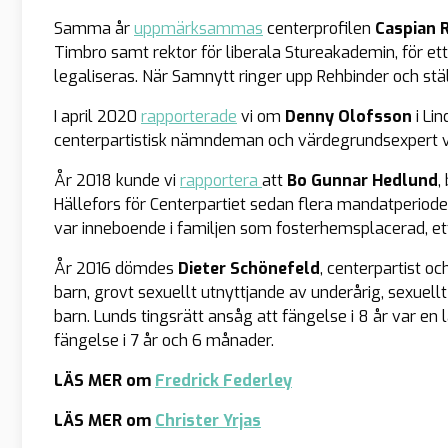
Samma år
uppmärksammas
centerprofilen
Caspian 
Timbro samt rektor för liberala Stureakademin, för et
legaliseras. När Samnytt ringer upp Rehbinder och stä
I april 2020
rapporterade
vi om
Denny Olofsson
i Li
centerpartistisk nämndeman och värdegrundsexpert vå
År 2018 kunde vi
rapportera
att
Bo Gunnar Hedlund
,
Hällefors för Centerpartiet sedan flera mandatperioder
var inneboende i familjen som fosterhemsplacerad, ett
År 2016 dömdes
Dieter Schönefeld
, centerpartist oc
barn, grovt sexuellt utnyttjande av underårig, sexuel
barn. Lunds tingsrätt ansåg att fängelse i 8 år var en
fängelse i 7 år och 6 månader.
LÄS MER om
Fredrick Federley
LÄS MER om
Christer Yrjas