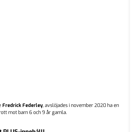
de
Fredrick Federley
, avslöjades i november 2020 ha en
tt mot barn 6 och 9 år gamla.
t PLUS-innehåll!