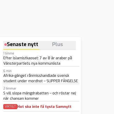
Senaste nytt
Plus
1 timme
Efter islamistkaoset: 7 av 8 är araber på
Vänsterpartiets nya kommunlista
6 min
Afrika-gänget rånmisshandlade svensk
student under mordhot – SLIPPER FÄNGELSE
2 timmar
S vill slopa mängdrabatten – och röstar nej
när chansen kommer
Hot ska inte få tysta Samnytt
VIKTIGT