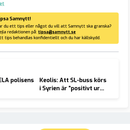
et
ipsa Samnytt!
r du ett tips eller något du vill att Samnytt ska granska?
jla redaktionen på:
tipsa@samnytt.se
tt tips behandlas konfidentiellt och du har källskydd.
ELA polisens
Keolis: Att SL-buss körs
Migran
i Syrien är ”positivt ur
men fi
rn i Örebro
hållbarhetssynpunkt”
instru
Migrat
safti