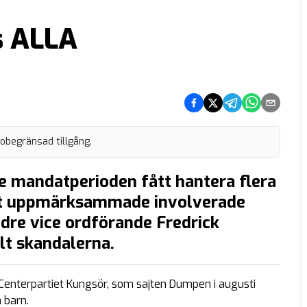
s ALLA
Dela på Facebook
Dela på Twitter
Dela på Telegram
Dela på What
Dela via e
 obegränsad tillgång.
e mandatperioden fått hantera flera
est uppmärksammade involverade
dre vice ordförande Fredrick
t skandalerna.
i Centerpartiet Kungsör, som sajten Dumpen i augusti
 barn.