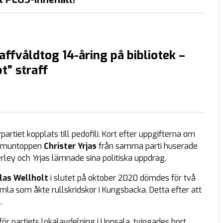
raffvåldtog 14-åring på bibliotek –
t” straff
partiet kopplats till pedofili. Kort efter uppgifterna om
ommuntoppen
Christer Yrjas
från samma parti huserade
rley och Yrjas lämnade sina politiska uppdrag.
klas Wellholt
i slutet på oktober 2020 dömdes för två
mla som åkte rullskridskor i Kungsbacka. Detta efter att
.
för partiets lokalavdelning i Uppsala, tvingades bort