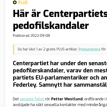
PLUS
Här är Centerpartiet
pedofilskandaler
Publicerad
2022-09-08
Du har läst
1
av
2
gratis PLUS-artiklar.
Prenumerera
för
Centerpartiet har under den senast
pedofilerskandaler, varav den m
partiets EU-parlamentariker och an
Federley. Samnytt har sammanställ
Det
senaste fallet
rör
Petter Westlund
, ordförande 
avslöjade ha sökt sexuella kontakter med minderåriga