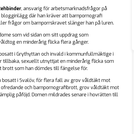
Rehbinder
, ansvarig för arbetsmarknadsfrågor på
t blogginlägg där han kräver att barnpornografi
ller frågor om barnporrskravet slänger han på luren.
ndome som vid sidan om sitt uppdrag som
ldtog en minderårig flicka flera gånger.
 bosatt i Grythyttan och invald i kommunfullmäktige i
 tillbaka, sexuellt utnyttjat en minderårig flicka som
 brott som han dömdes till fängelse för.
h bosatt i Svalöv, för flera fall av grov våldtäkt mot
lt ofredande och barnpornografibrott, grov våldtäkt mot
 lämplig påföjd. Domen mildrades senare i hovrätten till