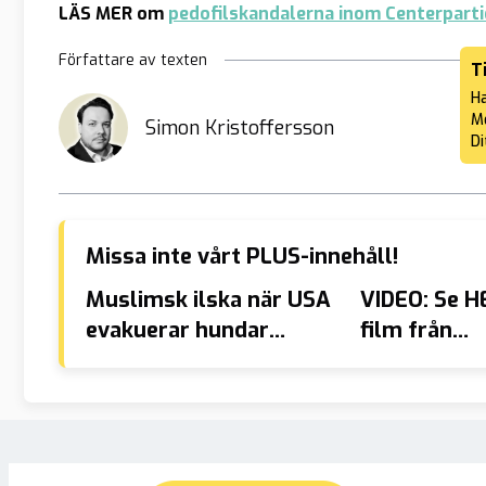
LÄS MER om
pedofilskandalerna inom Centerparti
Författare av texten
T
Ha
Me
Simon Kristoffersson
Di
Missa inte vårt PLUS-innehåll!
Muslimsk ilska när USA
VIDEO: Se H
evakuerar hundar
film från
istället för afghaner
skolmassake