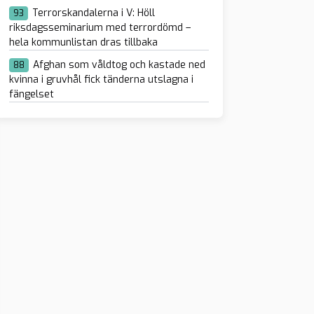
Terrorskandalerna i V: Höll
93
riksdagsseminarium med terrordömd –
hela kommunlistan dras tillbaka
Afghan som våldtog och kastade ned
88
kvinna i gruvhål fick tänderna utslagna i
fängelset