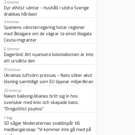
3 timmar
Dyr elhöst väntar – hushåll i södra Sverige
drabbas hårdast
4 timmar
Spaniens vänsterregering hotar regioner
med åklagare om de vägrar ta emot illegala
Ceuta-migranter
sapp
-post
6 timmar
Dagerlind: Att nyansera kolonialismen är inte
att ursäkta den
19 timmar
Ukrainas luftvärn pressas – Nato söker akut
lösning samtidigt som EU öppnar miljardkran
20 timmar
Naken balkong-libanes bröt sig in hos
svenskar med kniv och skapade kaos:
”Drogutlöst psykos”
1 dag
SD sågar Moderaternas snabbspår till
medborgarskap: ”Vi kommer inte gå med på