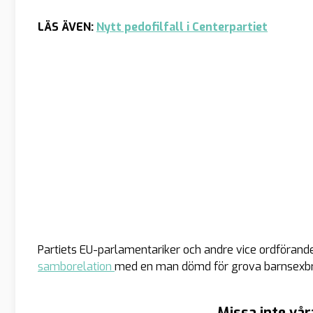
LÄS ÄVEN:
Nytt pedofilfall i Centerpartiet
Partiets EU-parlamentariker och andre vice ordföran
samborelation
med en man dömd för grova barnsexbro
Missa inte vår