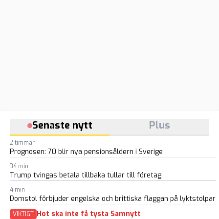
Senaste nytt
Plus
2 timmar
Prognosen: 70 blir nya pensionsåldern i Sverige
34 min
Trump tvingas betala tillbaka tullar till företag
4 min
Domstol förbjuder engelska och brittiska flaggan på lyktstolpar
Hot ska inte få tysta Samnytt
VIKTIGT