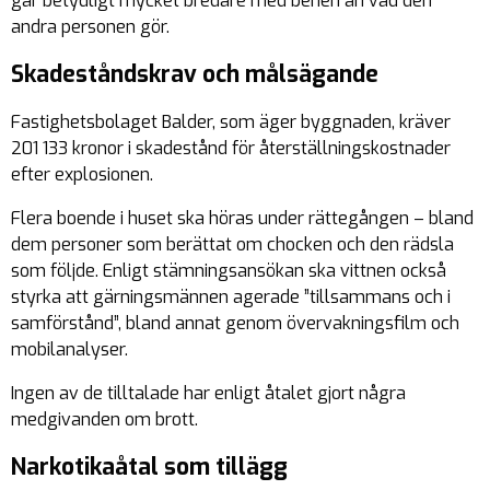
går betydligt mycket bredare med benen än vad den
andra personen gör.
Skadeståndskrav och målsägande
Fastighetsbolaget Balder, som äger byggnaden, kräver
201 133 kronor i skadestånd för återställningskostnader
efter explosionen.
Flera boende i huset ska höras under rättegången – bland
dem personer som berättat om chocken och den rädsla
som följde. Enligt stämningsansökan ska vittnen också
styrka att gärningsmännen agerade ”tillsammans och i
samförstånd”, bland annat genom övervakningsfilm och
mobilanalyser.
Ingen av de tilltalade har enligt åtalet gjort några
medgivanden om brott.
Narkotikaåtal som tillägg