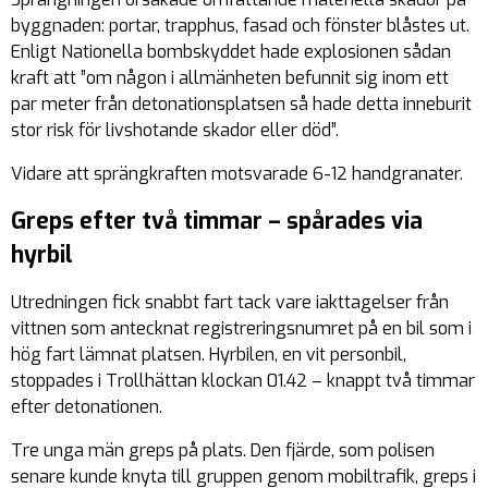
byggnaden: portar, trapphus, fasad och fönster blåstes ut.
Enligt Nationella bombskyddet hade explosionen sådan
kraft att ”om någon i allmänheten befunnit sig inom ett
par meter från detonationsplatsen så hade detta inneburit
stor risk för livshotande skador eller död”.
Vidare att sprängkraften motsvarade 6-12 handgranater.
Greps efter två timmar – spårades via
hyrbil
Utredningen fick snabbt fart tack vare iakttagelser från
vittnen som antecknat registreringsnumret på en bil som i
hög fart lämnat platsen. Hyrbilen, en vit personbil,
stoppades i Trollhättan klockan 01.42 – knappt två timmar
efter detonationen.
Tre unga män greps på plats. Den fjärde, som polisen
senare kunde knyta till gruppen genom mobiltrafik, greps i