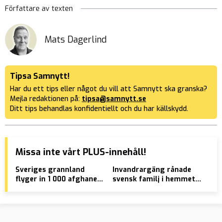
Författare av texten
Mats Dagerlind
Tipsa Samnytt!
Har du ett tips eller något du vill att Samnytt ska granska?
Mejla redaktionen på:
tipsa@samnytt.se
Ditt tips behandlas konfidentiellt och du har källskydd.
Missa inte vårt PLUS-innehåll!
Sveriges grannland
Invandrargäng rånade
Abd
flyger in 1 000 afghaner
svensk familj i hemmet
Mis
per månad
– så blev straffen
sko
isl