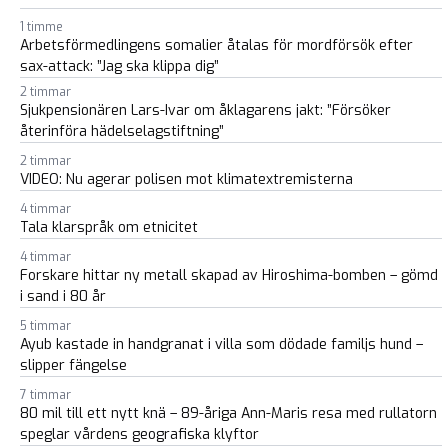
1 timme
Arbetsförmedlingens somalier åtalas för mordförsök efter
sax-attack: ”Jag ska klippa dig”
2 timmar
Sjukpensionären Lars-Ivar om åklagarens jakt: ”Försöker
återinföra hädelselagstiftning”
2 timmar
VIDEO: Nu agerar polisen mot klimatextremisterna
4 timmar
Tala klarspråk om etnicitet
4 timmar
Forskare hittar ny metall skapad av Hiroshima-bomben – gömd
i sand i 80 år
5 timmar
Ayub kastade in handgranat i villa som dödade familjs hund –
slipper fängelse
7 timmar
80 mil till ett nytt knä – 89-åriga Ann-Maris resa med rullatorn
speglar vårdens geografiska klyftor