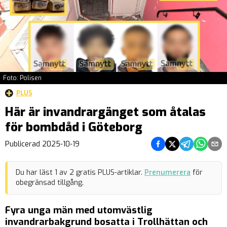
Foto: Polisen
PLUS
Här är invandrargänget som åtalas
för bombdåd i Göteborg
Dela på Facebook
Dela på Twitter
Dela på Teleg
Dela på 
Dela 
Publicerad
2025-10-19
Du har läst
1
av
2
gratis PLUS-artiklar.
Prenumerera
för
obegränsad tillgång.
Fyra unga män med utomvästlig
invandrarbakgrund bosatta i Trollhättan och