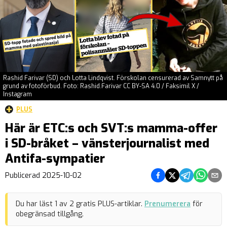
Rashid Farivar (SD) och Lotta Lindqvist. Förskolan censurerad av Samnytt på
grund av fotoförbud. Foto: Rashid.Farivar CC BY-SA 4.0 / Faksimil X /
Instagram
PLUS
Här är ETC:s och SVT:s mamma-offer
i SD-bråket – vänsterjournalist med
Antifa-sympatier
Dela på Facebook
Dela på Twitter
Dela på Teleg
Dela på 
Dela 
Publicerad
2025-10-02
Du har läst
1
av
2
gratis PLUS-artiklar.
Prenumerera
för
obegränsad tillgång.