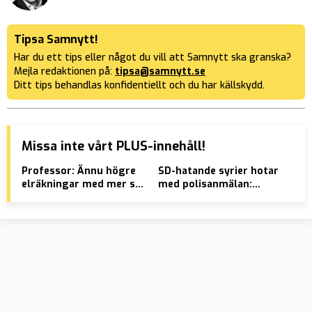
Tipsa Samnytt!
Har du ett tips eller något du vill att Samnytt ska granska?
Mejla redaktionen på:
tipsa@samnytt.se
Ditt tips behandlas konfidentiellt och du har källskydd.
Missa inte vårt PLUS-innehåll!
Professor: Ännu högre
SD-hatande syrier hotar
VID
elräkningar med mer sol
med polisanmälan:
kni
och vind
”Mather fakker din
mamma e hora”