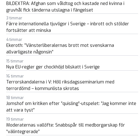
BILDEXTRA: Afghan som våldtog och kastade ned kvinna i
gruvhål fick tänderna utslagna i fängelset
3 timmar
Färre internationella tjuvligor i Sverige – inbrott och stölder
fortsätter att minska
4 timmar
Ekeroth: ”Vänsterliberalernas brott mot svenskarna
allvarligaste någonsin”
15 timmar
Nya EU-regler ger chockhöjd bilskatt i Sverige
16 timmar
Terrorskandalerna i V: Höll riksdagsseminarium med
terrordömd – kommunlista skrotas
18 timmar
Jomshof om kritiken efter ”quisling”-utspelet: ”Jag kommer inte
att vara tyst”
19 timmar
Moderaternas vallöfte: Snabbspår till medborgarskap för
“välintegrerade”