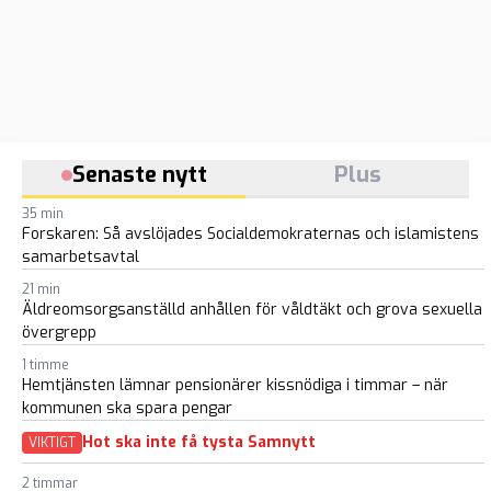
Senaste nytt
Plus
35 min
Forskaren: Så avslöjades Socialdemokraternas och islamistens
samarbetsavtal
21 min
Äldreomsorgsanställd anhållen för våldtäkt och grova sexuella
övergrepp
1 timme
Hemtjänsten lämnar pensionärer kissnödiga i timmar – när
kommunen ska spara pengar
Hot ska inte få tysta Samnytt
VIKTIGT
2 timmar