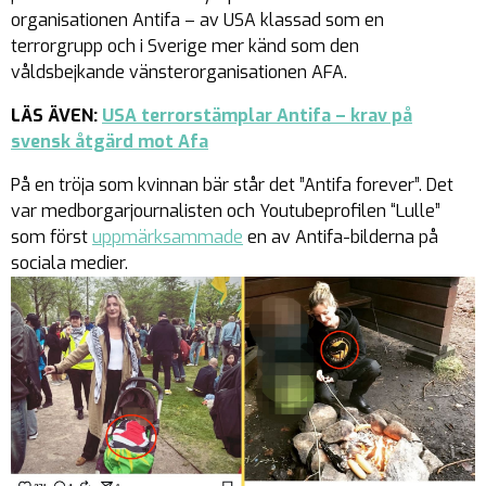
organisationen Antifa – av USA klassad som en
terrorgrupp och i Sverige mer känd som den
våldsbejkande vänsterorganisationen AFA.
LÄS ÄVEN:
USA terrorstämplar Antifa – krav på
svensk åtgärd mot Afa
På en tröja som kvinnan bär står det ”Antifa forever”. Det
var medborgarjournalisten och Youtubeprofilen “Lulle”
som först
uppmärksammade
en av Antifa-bilderna på
sociala medier.