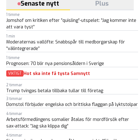
Senaste nytt
Plus
1 timme
Jomshof om kritiken efter ”quisling”-utspelet: ”Jag kommer inte
att vara tyst”
1 min
Moderaternas vallöfte: Snabbspår till medborgarskap för
“välintegrerade”
1 timme
Prognosen: 70 blir nya pensionsåldern i Sverige
Hot ska inte få tysta Samnytt
VIKTIGT
2 timmar
Trump tvingas betala tillbaka tullar till företag
3 timmar
Domstol förbjuder engelska och brittiska flaggan på lyktstolpar
4 timmar
Arbetsförmedlingens somalier åtalas för mordförsök efter
sax-attack: ”Jag ska klippa dig”
4 timmar