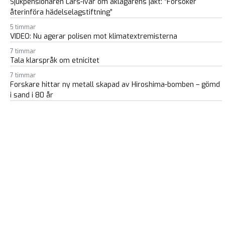
Sjukpensionären Lars-Ivar om åklagarens jakt: ”Försöker
återinföra hädelselagstiftning”
5 timmar
VIDEO: Nu agerar polisen mot klimatextremisterna
7 timmar
Tala klarspråk om etnicitet
7 timmar
Forskare hittar ny metall skapad av Hiroshima-bomben – gömd
i sand i 80 år