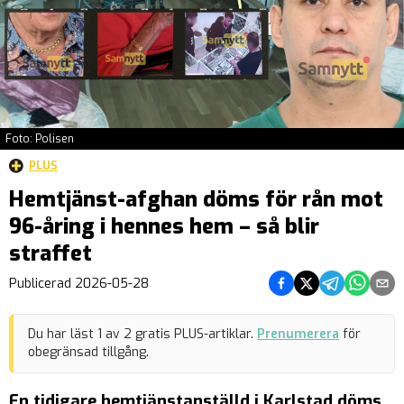
Foto: Polisen
PLUS
Hemtjänst-afghan döms för rån mot
96-åring i hennes hem – så blir
straffet
Dela på Facebook
Dela på Twitter
Dela på Teleg
Dela på 
Dela 
Publicerad
2026-05-28
Du har läst
1
av
2
gratis PLUS-artiklar.
Prenumerera
för
obegränsad tillgång.
En tidigare hemtjänstanställd i Karlstad döms