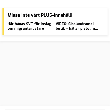
Missa inte vårt PLUS-innehåll!
Här hånas SVT för inslag
VIDEO: Gisslandrama i
Ira
om migrantarbetare
butik – håller pistol mot
sty
offrets huvud
– t
utv