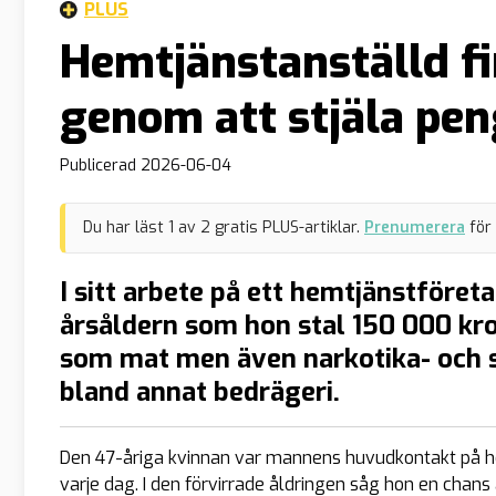
PLUS
Hemtjänstanställd f
genom att stjäla pen
Publicerad
2026-06-04
Du har läst
1
av
2
gratis PLUS-artiklar.
Prenumerera
för
I sitt arbete på ett hemtjänstföre
årsåldern som hon stal 150 000 kron
som mat men även narkotika- och s
bland annat bedrägeri.
Den 47-åriga kvinnan var mannens huvudkontakt på 
varje dag. I den förvirrade åldringen såg hon en chans a