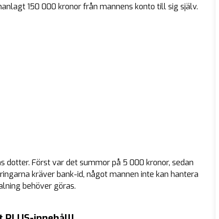
nlagt 150 000 kronor från mannens konto till sig själv.
s dotter. Först var det summor på 5 000 kronor, sedan
öringarna kräver bank-id, något mannen inte kan hantera
etalning behöver göras.
t PLUS-innehåll!