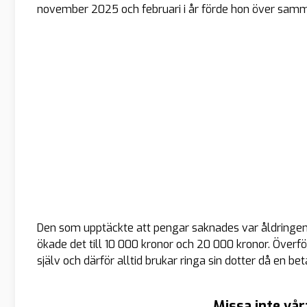
november 2025 och februari i år förde hon över samma
Den som upptäckte att pengar saknades var åldringen
ökade det till 10 000 kronor och 20 000 kronor. Överf
själv och därför alltid brukar ringa sin dotter då en b
Missa inte vår