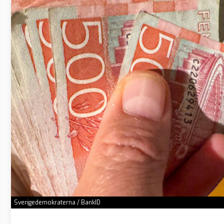
Sverigedemokraterna / BankID