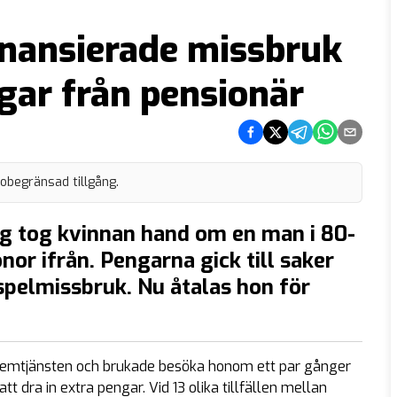
inansierade missbruk
gar från pensionär
Dela på Facebook
Dela på Twitter
Dela på Telegram
Dela på What
Dela via e
 obegränsad tillgång.
tag tog kvinnan hand om en man i 80-
or ifrån. Pengarna gick till saker
pelmissbruk. Nu åtalas hon för
hemtjänsten och brukade besöka honom ett par gånger
tt dra in extra pengar. Vid 13 olika tillfällen mellan