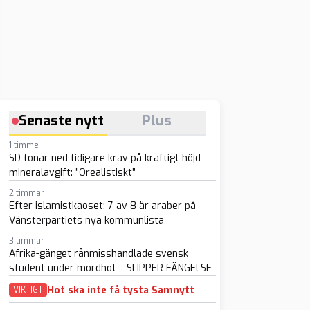
Senaste nytt
Plus
1 timme
SD tonar ned tidigare krav på kraftigt höjd
mineralavgift: ”Orealistiskt”
2 timmar
Efter islamistkaoset: 7 av 8 är araber på
Vänsterpartiets nya kommunlista
3 timmar
Afrika-gänget rånmisshandlade svensk
student under mordhot – SLIPPER FÄNGELSE
Hot ska inte få tysta Samnytt
VIKTIGT