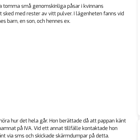
ra tomma små genomskinliga påsar i kvinnans
sked med rester av vitt pulver. I lägenheten fanns vid
es barn, en son, och hennes ex.
 höra hur det hela går. Hon berättade då att pappan känt
amnat på IVA. Vid ett annat tillfälle kontaktade hon
känt via sms och skickade skärmdumpar på detta.