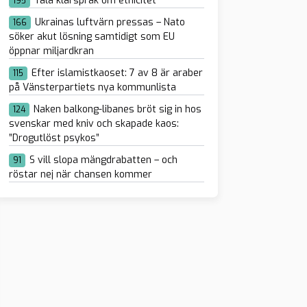
Tala klarspråk om etnicitet
195
Ukrainas luftvärn pressas – Nato
166
söker akut lösning samtidigt som EU
öppnar miljardkran
Efter islamistkaoset: 7 av 8 är araber
115
på Vänsterpartiets nya kommunlista
Naken balkong-libanes bröt sig in hos
124
svenskar med kniv och skapade kaos:
”Drogutlöst psykos”
S vill slopa mängdrabatten – och
91
röstar nej när chansen kommer