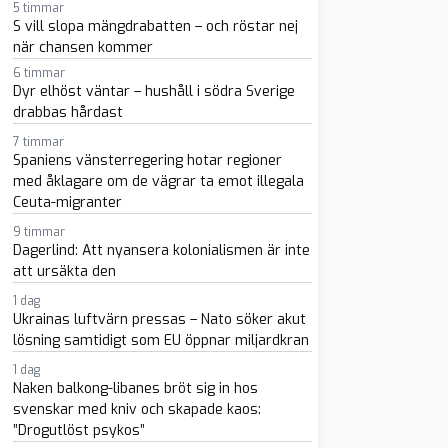
5 timmar
S vill slopa mängdrabatten – och röstar nej
när chansen kommer
6 timmar
Dyr elhöst väntar – hushåll i södra Sverige
drabbas hårdast
7 timmar
sapp
-post
Spaniens vänsterregering hotar regioner
med åklagare om de vägrar ta emot illegala
Ceuta-migranter
9 timmar
Dagerlind: Att nyansera kolonialismen är inte
att ursäkta den
1 dag
Ukrainas luftvärn pressas – Nato söker akut
lösning samtidigt som EU öppnar miljardkran
1 dag
Naken balkong-libanes bröt sig in hos
svenskar med kniv och skapade kaos:
”Drogutlöst psykos”