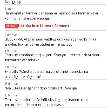
övergrepp
1 timme
Hemtjänsten lämnar pensionärer kissnödiga i timmar – när
kommunen ska spara pengar
Hot ska inte få tysta Samnytt
VIKTIGT
2 timmar
BILDEXTRA: Afghan som våldtog och kastade ned kvinna i
gruvhål fick tänderna utslagna i fängelset
3 timmar
Färre internationella tjuvligor i Sverige – inbrott och stölder
fortsätter att minska
4 timmar
Ekeroth: ”Vänsterliberalernas brott mot svenskarna
allvarligaste någonsin”
15 timmar
Nya EU-regler ger chockhöjd bilskatt i Sverige
15 timmar
Terrorskandalerna i V: Höll riksdagsseminarium med
terrordömd – kommunlista skrotas