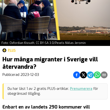
Foto: Oxfordian Kissuth, CC BY-SA 3.0/Pexels Niklas Jeromin
PLUS
Hur många migranter i Sverige vill
återvandra?
Dela på Facebook
Dela på Twitter
Dela på Teleg
Dela på 
Dela 
Publicerad
2023-12-03
Du har läst
1
av
2
gratis PLUS-artiklar.
Prenumerera
för
obegränsad tillgång.
Enbart en av landets 290 kommuner vill