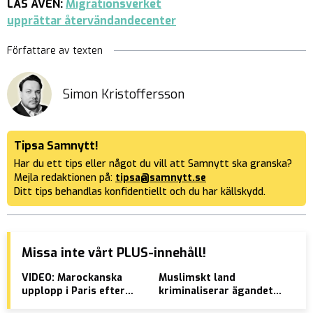
LÄS ÄVEN:
Migrationsverket
upprättar återvändandecenter
Författare av texten
Simon Kristoffersson
Tipsa Samnytt!
Har du ett tips eller något du vill att Samnytt ska granska?
Mejla redaktionen på:
tipsa@samnytt.se
Ditt tips behandlas konfidentiellt och du har källskydd.
Missa inte vårt PLUS-innehåll!
VIDEO: Marockanska
Muslimskt land
SVT
upplopp i Paris efter
kriminaliserar ägandet
får
vinst i VM
av hbtq-klockor
”vä