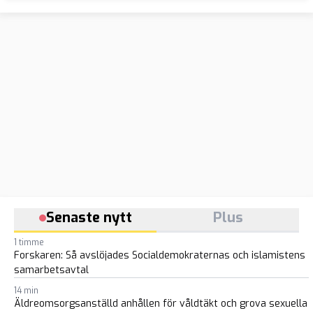
fin
Senaste nytt
Plus
1 timme
Forskaren: Så avslöjades Socialdemokraternas och islamistens
samarbetsavtal
14 min
Äldreomsorgsanställd anhållen för våldtäkt och grova sexuella