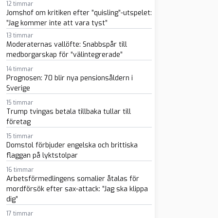
12 timmar
Jomshof om kritiken efter ”quisling”-utspelet:
”Jag kommer inte att vara tyst”
13 timmar
Moderaternas vallöfte: Snabbspår till
medborgarskap för “välintegrerade”
14 timmar
Prognosen: 70 blir nya pensionsåldern i
Sverige
sapp
-post
15 timmar
Trump tvingas betala tillbaka tullar till
företag
15 timmar
Domstol förbjuder engelska och brittiska
flaggan på lyktstolpar
16 timmar
Arbetsförmedlingens somalier åtalas för
mordförsök efter sax-attack: ”Jag ska klippa
dig”
17 timmar