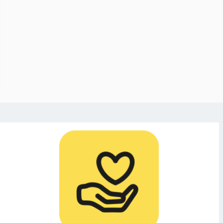
JAR: FÄRRE
ningar med
ersson som
minister