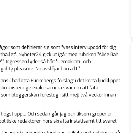
gor som definierar sig som ”vass intervjupodd för dig
ället”. Nyheter24 gick ut igår med rubriken ”Alice Bah
”. Ingressen lyder så här:
”Demokrati- och
gulity pleasure. Nu avslöjar hon allt.”
ns Charlotta Flinkebergs förslag: i det korta ljudklippet
tiministern ge exakt samma svar om att ”äta
som bloggerskan föreslog i sitt mejl två veckor innan
 högst upp… Och sedan går jag och liksom gröper ur
itiske redaktören hörs skratta inställsamt till svaret.
 läsarna: i skrivande stund har artikeln noll delningar på