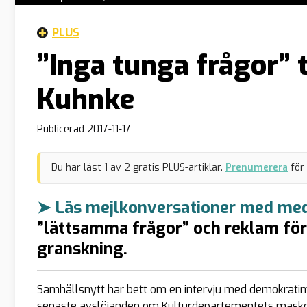
PLUS
”Inga tunga frågor” t
Kuhnke
Publicerad
2017-11-17
Du har läst
1
av
2
gratis PLUS-artiklar.
Prenumerera
för
➤ Läs mejlkonversationer med medi
”lättsamma frågor” och reklam för
granskning.
Samhällsnytt har bett om en intervju med demokratim
senaste avslöjanden om Kulturdepartementets maskopi