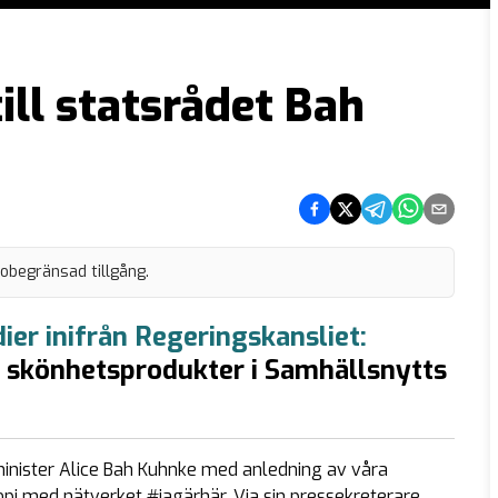
ill statsrådet Bah
Dela på Facebook
Dela på Twitter
Dela på Telegram
Dela på What
Dela via e
 obegränsad tillgång.
er inifrån Regeringskansliet:
 skönhetsprodukter i Samhällsnytts
inister Alice Bah Kuhnke med anledning av våra
 med nätverket #jagärhär. Via sin pressekreterare