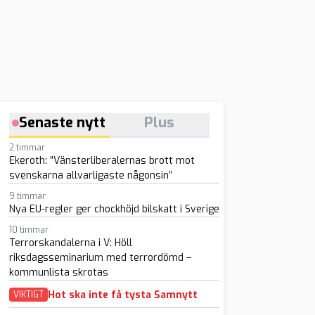
Senaste nytt
Plus
2 timmar
Ekeroth: ”Vänsterliberalernas brott mot
svenskarna allvarligaste någonsin”
9 timmar
Nya EU-regler ger chockhöjd bilskatt i Sverige
10 timmar
Terrorskandalerna i V: Höll
riksdagsseminarium med terrordömd –
kommunlista skrotas
Hot ska inte få tysta Samnytt
VIKTIGT