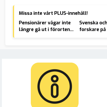
Missa inte vårt PLUS-innehåll!
Pensionärer vågar inte
Svenska och
längre gå ut i förorten
forskare på 
där de växte upp
skapa vacci