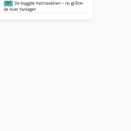
De byggde hatmaskinen – nu gråter
107
de över tonläget