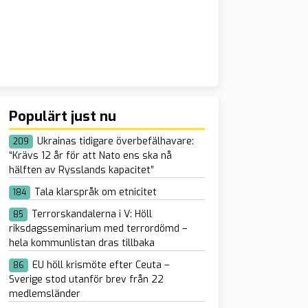
Populärt just nu
Ukrainas tidigare överbefälhavare:
209
“Krävs 12 år för att Nato ens ska nå
hälften av Rysslands kapacitet”
Tala klarspråk om etnicitet
184
Terrorskandalerna i V: Höll
85
riksdagsseminarium med terrordömd –
hela kommunlistan dras tillbaka
EU höll krismöte efter Ceuta –
86
Sverige stod utanför brev från 22
medlemsländer