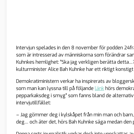
Intervjun spelades in den 8 november för podden 24frå
som är intresserad av människorna som förändrar samh
Kuhnkes hemlighet: ”Ska jag verkligen berätta detta…?”
kulturminister Alice Bah Kuhnke har ett riktigt konstigt 
Demokratiministern verkar ha inspirerats av bloggerska
som man kan lyssna till på följande
länk
hörs demokra
pepparkaksdeg i smyg” som fanns bland de alternativ 
intervjutillfället:
– Jag gömmer deg i kylskåpet från min man och barn,
deg… och äter det, hörs Bah Kuhnke säga medan den pol
Denna sorts journalistik verkar dock inte uppskattas av