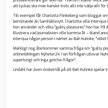
pressekreterare ger sken av. Tvärtom ställer Alice Bah
att lyckas ska man kanske trots allt inte välja allt fö
Till exempel får Charlotta Flinkeberg som bloggar om 
bemötande än Samhällsnytt. Charlotta ville intervjua
hon använder och vilka ”guilty pleasures” hon har. På
illustrera vad journalisten ville komma åt – bland ann
intervjua någon person i närhet av Bah Kuhnke, ”vilket 
Märkligt nog återkommer samma fråga om ”guilty pleas
onlinetidningen Nyheter24. I sin förfrågan utlovar Nyh
supertungt och inga gotcha-frågor”:
Lindahl har även önskemål på att Bah Kuhnke spelar in