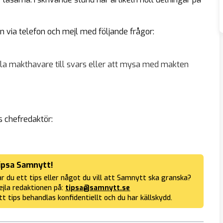
 via telefon och mejl med följande frågor:
tälla makthavare till svars eller att mysa med makten
s chefredaktör:
ipsa Samnytt!
r du ett tips eller något du vill att Samnytt ska granska?
jla redaktionen på:
tipsa@samnytt.se
tt tips behandlas konfidentiellt och du har källskydd.