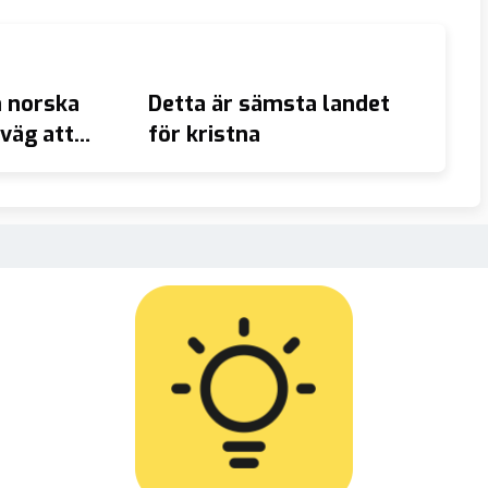
 norska
Detta är sämsta landet
AVSLÖ
väg att
för kristna
utvis
n mot cancer
Krist
stats