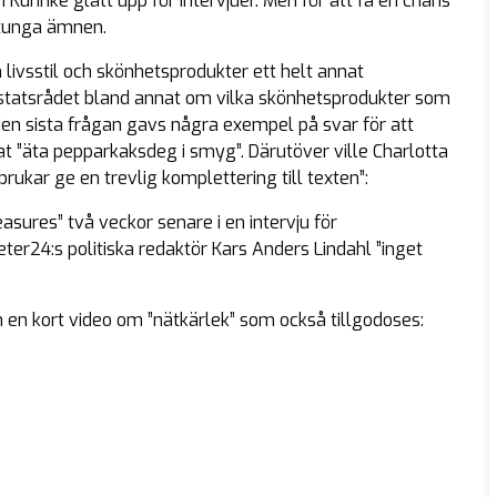
 Kuhnke glatt upp för intervjuer. Men för att få en chans
r tunga ämnen.
livsstil och skönhetsprodukter ett helt annat
 statsrådet bland annat om vilka skönhetsprodukter som
 den sista frågan gavs några exempel på svar för att
at ”äta pepparkaksdeg i smyg”. Därutöver ville Charlotta
brukar ge en trevlig komplettering till texten”:
ures” två veckor senare i en intervju för
eter24:s politiska redaktör Kars Anders Lindahl ”inget
 en kort video om ”nätkärlek” som också tillgodoses: