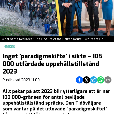
What of the Refugees? The Closure of the Balkan Route, Two Years On
INRIKES
Inget ’paradigmskifte’ i sikte – 105
000 utfärdade uppehållstillstånd
2023
Dela på Facebook
Dela på Twitter
Dela på Teleg
Dela på 
Dela 
Publicerad
2023-11-09
Allt pekar på att 2023 blir ytterligare ett år när
100 000-gränsen för antal beviljade
uppehållstillstånd spräcks. Den Tidöväljare
som väntar på det utlovade ”paradigmskiftet”