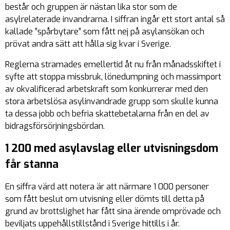
består och gruppen är nästan lika stor som de
asylrelaterade invandrarna. I siffran ingår ett stort antal så
kallade ”spårbytare” som fått nej på asylansökan och
prövat andra sätt att hålla sig kvar i Sverige.
Reglerna stramades emellertid åt nu från månadsskiftet i
syfte att stoppa missbruk, lönedumpning och massimport
av okvalificerad arbetskraft som konkurrerar med den
stora arbetslösa asylinvandrade grupp som skulle kunna
ta dessa jobb och befria skattebetalarna från en del av
bidragsförsörjningsbördan.
1 200 med asylavslag eller utvisningsdom
får stanna
En siffra värd att notera är att närmare 1 000 personer
som fått beslut om utvisning eller dömts till detta på
grund av brottslighet har fått sina ärende omprövade och
beviljats uppehållstillstånd i Sverige hittills i år.