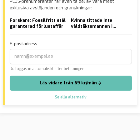
PLUS-prenumeranter får även ta del av våra mest
exklusiva avslöjanden och granskningar:
Forskare: Fossilfritt stål
Kvinna tittade inte
AVS
garanterad förlustaffär
våldtäktsmannen i
Sis
ögonen – frias av S-
Sah
nämndemän
FA
E-postadress
Du loggas in automatiskt efter betalningen.
Läs vidare från 69 kr/mån
Se alla alternativ