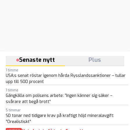
Senaste nytt
Plus
1 timme
USA:s senat röstar igenom hårda Rysslandssanktioner – tullar
upp till 500 procent
1 timme
Gängkälla om polisens arbete: ”Ingen känner sig säker –
svårare att begå brott”
5 timmar
SD tonar ned tidigare krav på kraftigt höjd mineralavgift:
”Orealistiskt”