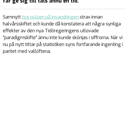
får ge sig till tåls ännu en tid.
Samnytt
tog pulsen på invandringen
strax innan
halvårsskiftet och kunde då konstatera att några synliga
effekter av den nya Tidöregeringens utlovade
”paradigmskifte” ännu inte kunde skönjas i siffrorna. När vi
nu på nytt tittar på statistiken syns fortfarande ingenting i
paritet med vallöftena.