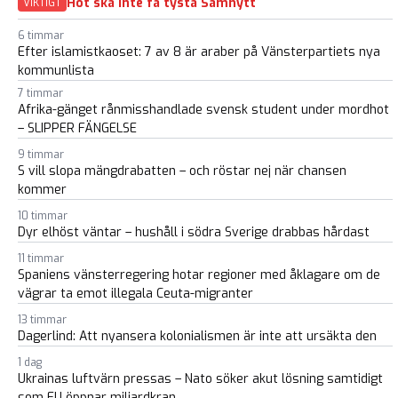
Hot ska inte få tysta Samnytt
VIKTIGT
6 timmar
Efter islamistkaoset: 7 av 8 är araber på Vänsterpartiets nya
kommunlista
7 timmar
Afrika-gänget rånmisshandlade svensk student under mordhot
– SLIPPER FÄNGELSE
9 timmar
S vill slopa mängdrabatten – och röstar nej när chansen
kommer
10 timmar
Dyr elhöst väntar – hushåll i södra Sverige drabbas hårdast
11 timmar
Spaniens vänsterregering hotar regioner med åklagare om de
vägrar ta emot illegala Ceuta-migranter
13 timmar
Dagerlind: Att nyansera kolonialismen är inte att ursäkta den
1 dag
Ukrainas luftvärn pressas – Nato söker akut lösning samtidigt
som EU öppnar miljardkran