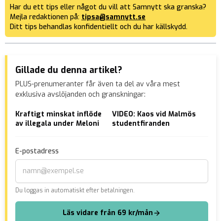
Har du ett tips eller något du vill att Samnytt ska granska?
Mejla redaktionen på:
tipsa@samnytt.se
Ditt tips behandlas konfidentiellt och du har källskydd.
Gillade du denna artikel?
PLUS-prenumeranter får även ta del av våra mest
exklusiva avslöjanden och granskningar:
Kraftigt minskat inflöde
VIDEO: Kaos vid Malmös
Bas
av illegala under Meloni
studentfiranden
väk
ans
vål
E-postadress
Du loggas in automatiskt efter betalningen.
Läs vidare från 69 kr/mån