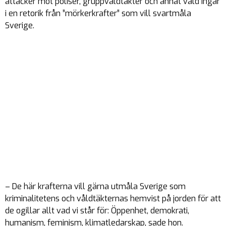
attacker mot poliser, gruppvåldtäkter och annat våld ingår
i en retorik från ”mörkerkrafter” som vill svartmåla
Sverige.
– De här krafterna vill gärna utmåla Sverige som
kriminalitetens och våldtäkternas hemvist på jorden för att
de ogillar allt vad vi står för: Öppenhet, demokrati,
humanism, feminism, klimatledarskap, sade hon.