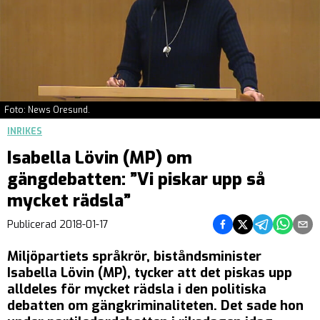
Foto: News Oresund.
INRIKES
Isabella Lövin (MP) om
gängdebatten: ”Vi piskar upp så
mycket rädsla”
Dela på Facebook
Dela på Twitter
Dela på Teleg
Dela på 
Dela 
Publicerad
2018-01-17
Miljöpartiets språkrör, biståndsminister
Isabella Lövin (MP), tycker att det piskas upp
alldeles för mycket rädsla i den politiska
debatten om gäng­kriminaliteten. Det sade hon