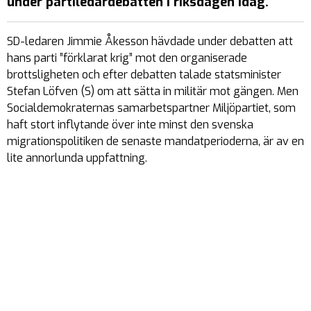
under partiledar­debatten i riksdagen idag.
SD-ledaren Jimmie Åkesson hävdade under debatten att
hans parti ”förklarat krig” mot den organiserade
brottsligheten och efter debatten talade stats­minister
Stefan Löfven (S) om att sätta in militär mot gängen. Men
Social­demokraternas samarbets­partner Miljöpartiet, som
haft stort inflytande över inte minst den svenska
migrations­politiken de senaste mandat­perioderna, är av en
lite annorlunda uppfattning.