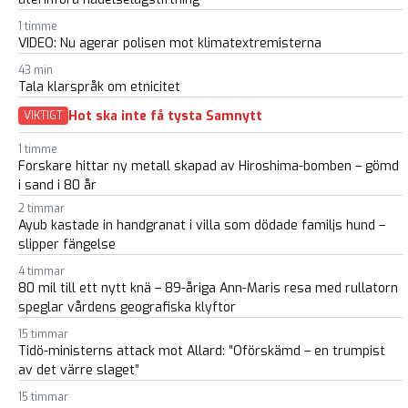
1 timme
VIDEO: Nu agerar polisen mot klimatextremisterna
43 min
Tala klarspråk om etnicitet
Hot ska inte få tysta Samnytt
VIKTIGT
1 timme
Forskare hittar ny metall skapad av Hiroshima-bomben – gömd
i sand i 80 år
2 timmar
Ayub kastade in handgranat i villa som dödade familjs hund –
slipper fängelse
4 timmar
80 mil till ett nytt knä – 89-åriga Ann-Maris resa med rullatorn
speglar vårdens geografiska klyftor
15 timmar
Tidö-ministerns attack mot Allard: ”Oförskämd – en trumpist
av det värre slaget”
15 timmar