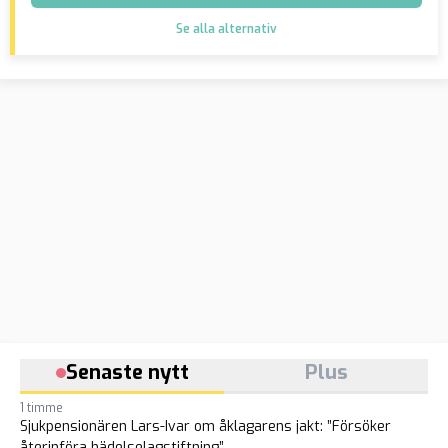
Se alla alternativ
Senaste nytt
Plus
1 timme
Sjukpensionären Lars-Ivar om åklagarens jakt: ”Försöker
återinföra hädelselagstiftning”