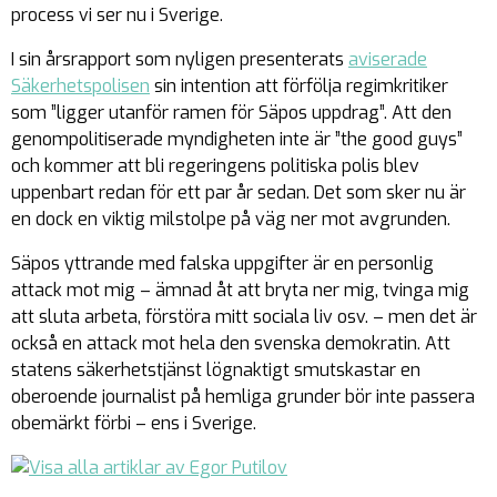
process vi ser nu i Sverige.
I sin årsrapport som nyligen presenterats
aviserade
Säkerhetspolisen
sin intention att förfölja regimkritiker
som ”ligger utanför ramen för Säpos uppdrag”. Att den
genompolitiserade myndigheten inte är ”the good guys”
och kommer att bli regeringens politiska polis blev
uppenbart redan för ett par år sedan. Det som sker nu är
en dock en viktig milstolpe på väg ner mot avgrunden.
Säpos yttrande med falska uppgifter är en personlig
attack mot mig – ämnad åt att bryta ner mig, tvinga mig
att sluta arbeta, förstöra mitt sociala liv osv. – men det är
också en attack mot hela den svenska demokratin. Att
statens säkerhetstjänst lögnaktigt smutskastar en
oberoende journalist på hemliga grunder bör inte passera
obemärkt förbi – ens i Sverige.