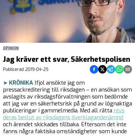
OPINION
Jag kräver ett svar, Säkerhetspolisen
Dela på Facebook
Dela på Twitter
Dela på Teleg
Dela på 
Dela 
Publicerad
2019-04-25
➤
KRÖNIKA
Ifjol ansökte jag om
pressackreditering till riksdagen – en ansökan som
avslagits av riksdagsförvaltningen som bedömde
att jag var en säkerhetsrisk på grund av lögnaktiga
publiceringar i gammelmedia. Med all rätta
revs
deras beslut av riksdagens överklagandenämnd
och ärendet skickades tillbaka. Eftersom det inte
fanns några faktiska omständigheter som kunde