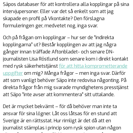
Säpos databaser för att kontrollera alla kopplingar på sina
intervjupersoner. Eller var det så enkelt som att jag
skapade en profil på Vkontakte? Den förslagna
formuleringen ger, medvetet nog, inga svar.
Och på frågan om kopplingar – hur ser de ”indirekta
kopplingarna” ut? Består kopplingen av att jag några
gånger innan träffade Aftonbladet- och senare DN-
journalisten Lisa Röstlund som senare kom i
direkt kontakt
med rysk säkerhetstjänst
för att hitta komprometterande
uppgifter
om mig? Många frågor – men inga svar. Därför
att som vanligt behöver Säpo inte redovisa någonting. På
direkta frågor från mig svarade myndighetens presstjänst
att Säpo ”inte avser att kommentera” sitt uttalande.
Det är mycket bekvämt – för då behöver man inte ta
ansvar för sina lögner. Låt oss låtsas för en stund att
Sverige är en rättsstat. Hur rimligt är det då att en
journalist stämplas i princip som rysk spion utan någon