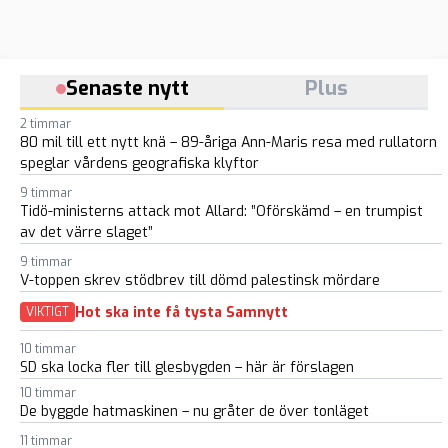
Senaste nytt
Plus
2 timmar
80 mil till ett nytt knä – 89-åriga Ann-Maris resa med rullatorn
speglar vårdens geografiska klyftor
9 timmar
Tidö-ministerns attack mot Allard: ”Oförskämd – en trumpist
av det värre slaget”
9 timmar
V-toppen skrev stödbrev till dömd palestinsk mördare
Hot ska inte få tysta Samnytt
VIKTIGT
10 timmar
SD ska locka fler till glesbygden – här är förslagen
10 timmar
De byggde hatmaskinen – nu gråter de över tonläget
11 timmar