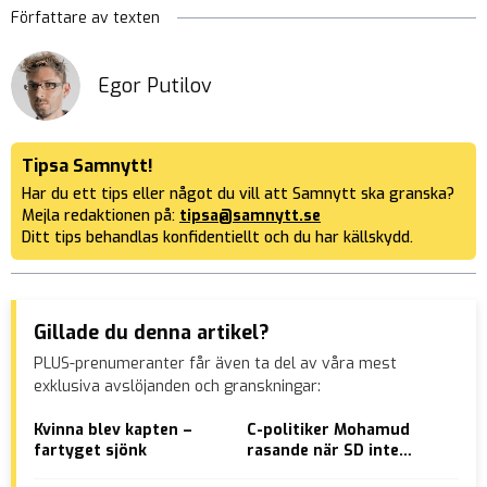
Författare av texten
Egor Putilov
Tipsa Samnytt!
Har du ett tips eller något du vill att Samnytt ska granska?
Mejla redaktionen på:
tipsa@samnytt.se
Ditt tips behandlas konfidentiellt och du har källskydd.
Gillade du denna artikel?
PLUS-prenumeranter får även ta del av våra mest
exklusiva avslöjanden och granskningar:
Kvinna blev kapten –
C-politiker Mohamud
Eft
fartyget sjönk
rasande när SD inte
val
hissar Prideflaggan –
som