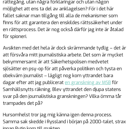
rättegång, utan några förklaringar och utan någon
möjlighet att ens ta del av anklagelsen? För i det här
fallet saknar man tillgång till alla de mekanismer som
finns för att garantera den enskildes rättssäkerhet under
en rättsprocess. Det är nog också därför jag inte är åtalad
för spioneri.
Avsikten med det hela är dock skrämmande tydlig – det är
att försvåra mitt journalistiska arbete. Det som är mycket
bekymmersamt är att Säkerhetspolisen medvetet
sjösätter en psy-op för att påverka politiken och tysta en
obekväm journalist – lägligt nog kom yttrandet bara
dagar efter att jag publicerat
en granskning av MSB
för
Samhällsnytts räkning. Blev yttrandet den djupa statens
svar på den journalistiska granskningen? Vilka ömma tår
trampades det på?
Hursomhelst tror jag mig känna igen denna process.
Samma sak skedde i Ryssland i början på 2000-talet, strax
innan Putin kom till makten.