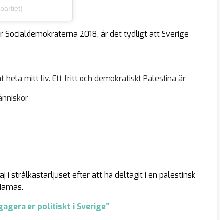
partiet)
ör Socialdemokraterna 2018, är det tydligt att Sverige
t hela mitt liv. Ett fritt och demokratiskt Palestina är
nniskor.
i strålkastarljuset efter att ha deltagit i en palestinsk
 Hamas.
gera er politiskt i Sverige”