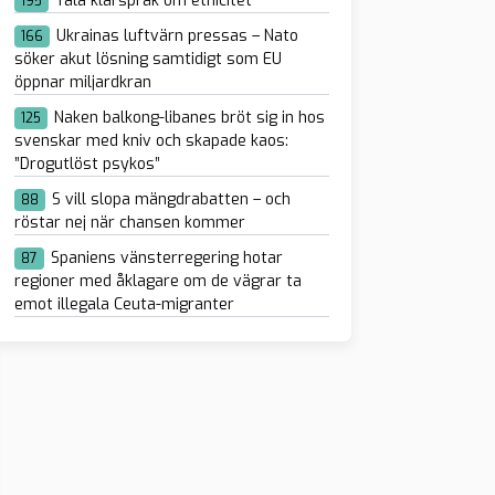
Tala klarspråk om etnicitet
195
Ukrainas luftvärn pressas – Nato
166
söker akut lösning samtidigt som EU
öppnar miljardkran
Naken balkong-libanes bröt sig in hos
125
svenskar med kniv och skapade kaos:
”Drogutlöst psykos”
S vill slopa mängdrabatten – och
88
röstar nej när chansen kommer
Spaniens vänsterregering hotar
87
regioner med åklagare om de vägrar ta
emot illegala Ceuta-migranter