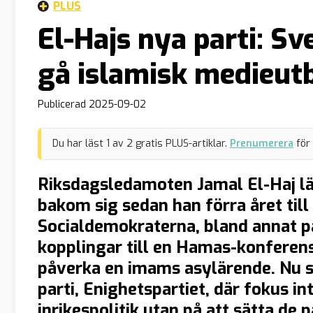
PLUS
El-Hajs nya parti: Sv
gå islamisk medieut
Publicerad
2025-09-02
Du har läst
1
av
2
gratis PLUS-artiklar.
Prenumerera
för
Riksdagsledamoten Jamal El-Haj lä
bakom sig sedan han förra året till
Socialdemokraterna, bland annat
kopplingar till en Hamas-konferen
påverka en imams asylärende. Nu st
parti, Enighetspartiet, där fokus i
inrikespolitik utan på att sätta de