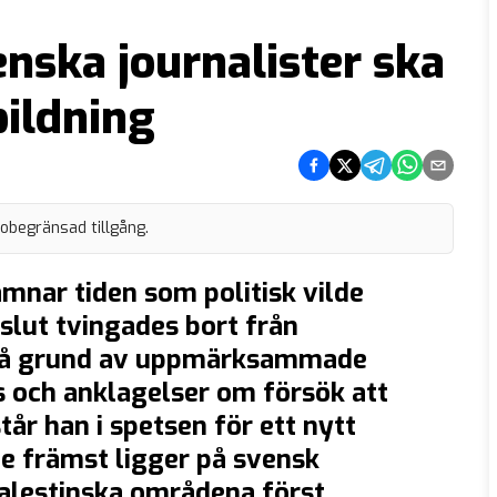
enska journalister ska
bildning
Dela på Facebook
Dela på Twitter
Dela på Telegram
Dela på What
Dela via e
 obegränsad tillgång.
mnar tiden som politisk vilde
 slut tvingades bort från
 på grund av uppmärksammade
s och anklagelser om försök att
år han i spetsen för ett nytt
nte främst ligger på svensk
 palestinska områdena först.