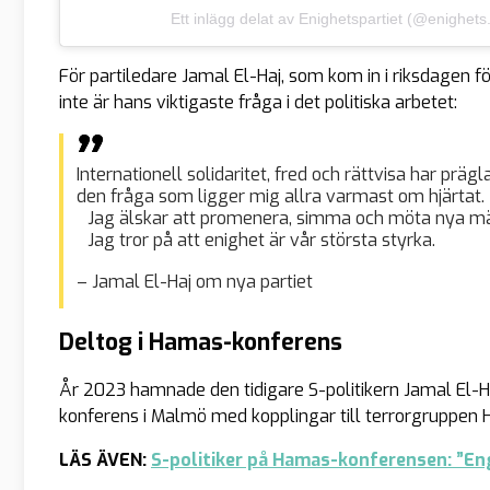
Ett inlägg delat av Enighetspartiet (@enighets.
För partiledare Jamal El-Haj, som kom in i riksdagen f
inte är hans viktigaste fråga i det politiska arbetet:
Internationell solidaritet, fred och rättvisa har prägla
den fråga som ligger mig allra varmast om hjärtat.
Jag älskar att promenera, simma och möta nya mä
Jag tror på att enighet är vår största styrka.
– Jamal El-Haj om nya partiet
Deltog i Hamas-konferens
År 2023 hamnade den tidigare S-politikern Jamal El-Haj 
konferens i Malmö med kopplingar till terrorgruppen
LÄS ÄVEN:
S-politiker på Hamas-konferensen: ”Enga