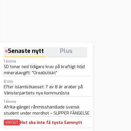
Senaste nytt
Plus
1 timme
SD tonar ned tidigare krav på kraftigt höjd
mineralavgift: ”Orealistiskt”
8 min
Efter islamistkaoset: 7 av 8 är araber på
Vänsterpartiets nya kommunlista
1 timme
Afrika-gänget rånmisshandlade svensk
student under mordhot – SLIPPER FÄNGELSE
Hot ska inte få tysta Samnytt
VIKTIGT