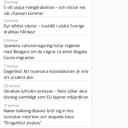
3 timmar
S vill slopa mängdrabatten – och röstar nej
när chansen kommer
4 timmar
Dyr elhöst väntar – hushåll i södra Sverige
drabbas hårdast
5 timmar
sapp
-post
Spaniens vänsterregering hotar regioner
med åklagare om de vägrar ta emot illegala
Ceuta-migranter
7 timmar
Dagerlind: Att nyansera kolonialismen är inte
att ursäkta den
20 timmar
Ukrainas luftvärn pressas – Nato söker akut
lösning samtidigt som EU öppnar miljardkran
21 timmar
Naken balkong-libanes bröt sig in hos
svenskar med kniv och skapade kaos:
”Drogutlöst psykos”