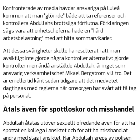
Konfronterade av media hävdar ansvariga på Luleå
kommun att man ”glömde” både att ta referenser och
kontrollera Abdullahs brottsliga förflutna. Förklaringen
sägs vara att enhetscheferna hade en ”hård
arbetsbelastning” med att hitta sommarvikarier.
Att dessa svårigheter skulle ha resulterat i att man
avsiktligt inte gjorde några kontroller alternativt gjorde
kontroller men ändå anställde Abdullah, är inget som
ansvarig verksamhetschef Mikael Bergström vill tro. Det
är emellertid känt sedan tidigare att det medvetet
dagtingas med reglerna när omsorgen har svårt att få tag
på personal.
Åtals även för spottloskor och misshandel
Abdullah åtalas utöver sexuellt ofredande även för att ha
spottat en kollega i ansiktet och för att ha misshandlat
andra med slag i ansiktet. När Abdullah greps av polisen