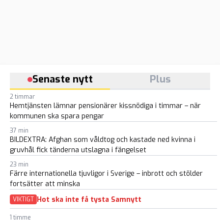
Senaste nytt
Plus
2 timmar
Hemtjänsten lämnar pensionärer kissnödiga i timmar – när
kommunen ska spara pengar
37 min
BILDEXTRA: Afghan som våldtog och kastade ned kvinna i
gruvhål fick tänderna utslagna i fängelset
23 min
Färre internationella tjuvligor i Sverige – inbrott och stölder
fortsätter att minska
Hot ska inte få tysta Samnytt
VIKTIGT
1 timme