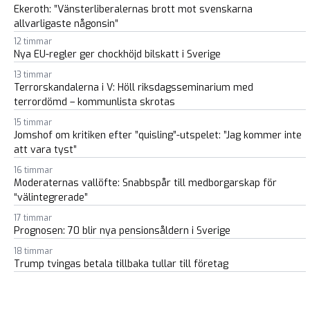
Ekeroth: ”Vänsterliberalernas brott mot svenskarna
allvarligaste någonsin”
12 timmar
Nya EU-regler ger chockhöjd bilskatt i Sverige
13 timmar
Terrorskandalerna i V: Höll riksdagsseminarium med
terrordömd – kommunlista skrotas
15 timmar
Jomshof om kritiken efter ”quisling”-utspelet: ”Jag kommer inte
att vara tyst”
16 timmar
Moderaternas vallöfte: Snabbspår till medborgarskap för
“välintegrerade”
17 timmar
Prognosen: 70 blir nya pensionsåldern i Sverige
18 timmar
Trump tvingas betala tillbaka tullar till företag