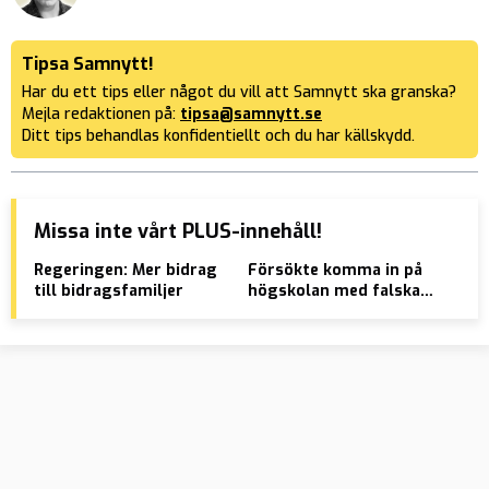
Tipsa Samnytt!
Har du ett tips eller något du vill att Samnytt ska granska?
Mejla redaktionen på:
tipsa@samnytt.se
Ditt tips behandlas konfidentiellt och du har källskydd.
Missa inte vårt PLUS-innehåll!
Regeringen: Mer bidrag
Försökte komma in på
Med
till bidragsfamiljer
högskolan med falska
av 
betyg från Syrien
”Gl