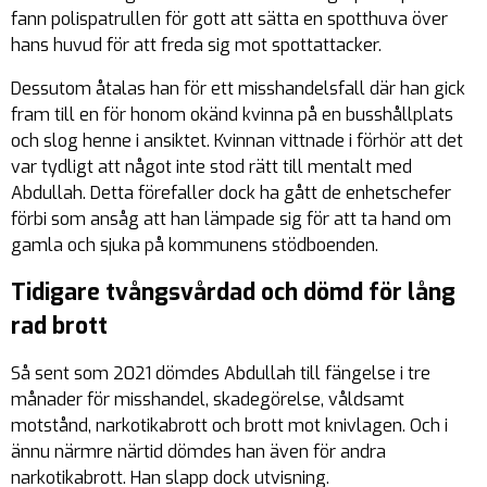
fann polispatrullen för gott att sätta en spotthuva över
hans huvud för att freda sig mot spottattacker.
Dessutom åtalas han för ett misshandelsfall där han gick
fram till en för honom okänd kvinna på en busshållplats
och slog henne i ansiktet. Kvinnan vittnade i förhör att det
var tydligt att något inte stod rätt till mentalt med
Abdullah. Detta förefaller dock ha gått de enhetschefer
förbi som ansåg att han lämpade sig för att ta hand om
gamla och sjuka på kommunens stödboenden.
Tidigare tvångsvårdad och dömd för lång
rad brott
Så sent som 2021 dömdes Abdullah till fängelse i tre
månader för misshandel, skadegörelse, våldsamt
motstånd, narkotikabrott och brott mot knivlagen. Och i
ännu närmre närtid dömdes han även för andra
narkotikabrott. Han slapp dock utvisning.