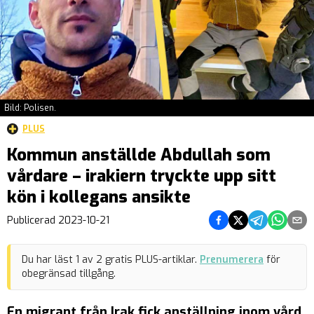
Bild: Polisen.
PLUS
Kommun anställde Abdullah som
vårdare – irakiern tryckte upp sitt
kön i kollegans ansikte
Dela på Facebook
Dela på Twitter
Dela på Teleg
Dela på 
Dela 
Publicerad
2023-10-21
Du har läst
1
av
2
gratis PLUS-artiklar.
Prenumerera
för
obegränsad tillgång.
En migrant från Irak fick anställning inom vård