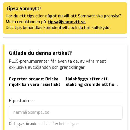
Tipsa Samnytt!
Har du ett tips eller något du vill att Samnytt ska granska?
Mejla redaktionen på:
tipsa@samnytt.se
Ditt tips behandlas konfidentiellt och du har källskydd.
Gillade du denna artikel?
PLUS-prenumeranter får även ta del av våra mest
exklusiva avslöjanden och granskningar:
Experter oroade: Dricka
Halshöggs efter att
Fin
mjölk kan vara rasistiskt
släkting drömde att hon
naz
förolämpade profeten
ska
Muhammed
E-postadress
Du loggas in automatiskt efter betalningen.