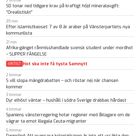
2 timmar
SD tonar ned tidigare krav på kraftigt höjd mineralavgift:
”Orealistiskt”
39 min
Efter islamistkaoset: 7 av 8 är araber på Vänsterpartiets nya
kommunlista
21 min
Afrika-gänget rånmisshandlade svensk student under mordhot
– SLIPPER FÄNGELSE
Hot ska inte få tysta Samnytt
VIKTIGT
2 timmar
S vill slopa mängdrabatten – och röstar nej när chansen
kommer
3 timmar
Dyr elhöst väntar – hushåll i södra Sverige drabbas hårdast
4 timmar
Spaniens vänsterregering hotar regioner med åklagare om de
vägrar ta emot illegala Ceuta-migranter
6 timmar
Dagerlind: Att nyansera kolonialismen är inte att ursäkta den