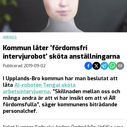
INRIKES
Kommun låter ’fördomsfri
intervjurobot’ sköta anställningarna
Dela på Facebook
Dela på Twitter
Dela på Teleg
Dela på 
Dela 
Publicerad
2019-09-02
I Upplands-Bro kommun har man beslutat att
låta
AI-roboten Tengai sköta
arbetsintervjuerna
. ”Skillnaden mellan oss och
många andra är att vi har insikt om att vi ÄR
fördomsfulla”, säger kommunens biträdande
personalchef.