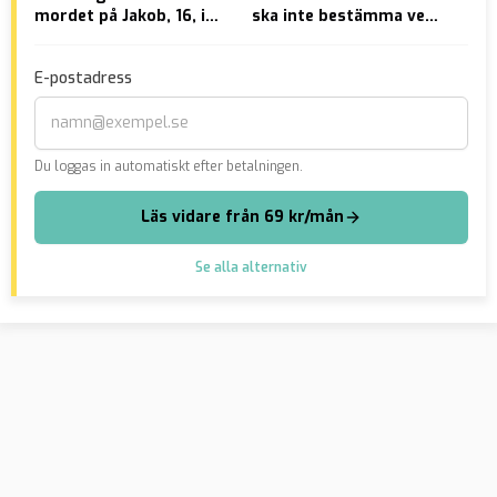
mordet på Jakob, 16, i
ska inte bestämma vem
ska
Örkelljunga
som är Sveriges
gas
statsminister”
E-postadress
Du loggas in automatiskt efter betalningen.
Läs vidare från 69 kr/mån
Se alla alternativ