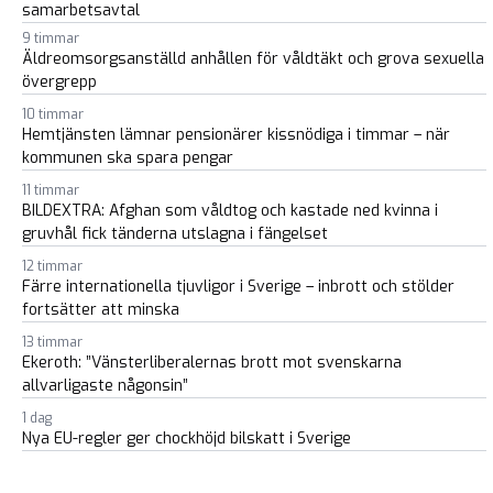
samarbetsavtal
9 timmar
Äldreomsorgsanställd anhållen för våldtäkt och grova sexuella
övergrepp
10 timmar
Hemtjänsten lämnar pensionärer kissnödiga i timmar – när
kommunen ska spara pengar
11 timmar
BILDEXTRA: Afghan som våldtog och kastade ned kvinna i
gruvhål fick tänderna utslagna i fängelset
12 timmar
Färre internationella tjuvligor i Sverige – inbrott och stölder
fortsätter att minska
13 timmar
Ekeroth: ”Vänsterliberalernas brott mot svenskarna
allvarligaste någonsin”
1 dag
Nya EU-regler ger chockhöjd bilskatt i Sverige