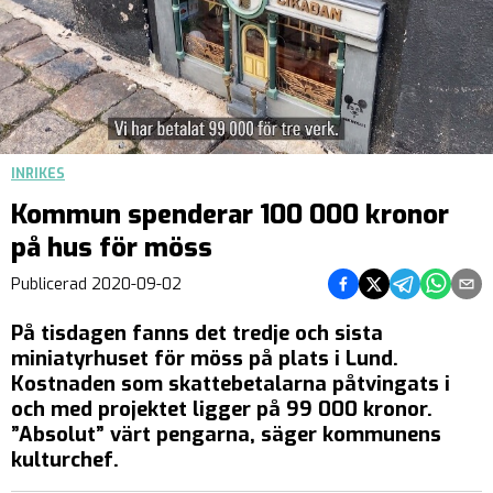
INRIKES
Kommun spenderar 100 000 kronor
på hus för möss
Dela på Facebook
Dela på Twitter
Dela på Teleg
Dela på 
Dela 
Publicerad
2020-09-02
På tisdagen fanns det tredje och sista
miniatyrhuset för möss på plats i Lund.
Kostnaden som skattebetalarna påtvingats i
och med projektet ligger på 99 000 kronor.
”Absolut” värt pengarna, säger kommunens
kulturchef.