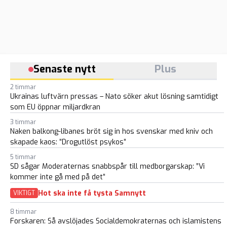
Senaste nytt
Plus
2 timmar
Ukrainas luftvärn pressas – Nato söker akut lösning samtidigt
som EU öppnar miljardkran
3 timmar
Naken balkong-libanes bröt sig in hos svenskar med kniv och
skapade kaos: ”Drogutlöst psykos”
5 timmar
SD sågar Moderaternas snabbspår till medborgarskap: ”Vi
kommer inte gå med på det”
Hot ska inte få tysta Samnytt
VIKTIGT
8 timmar
Forskaren: Så avslöjades Socialdemokraternas och islamistens