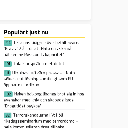
Populärt just nu
Ukrainas tidigare överbefälhavare:
214
“Krävs 12 år för att Nato ens ska nå
hälften av Rysslands kapacitet”
Tala klarspråk om etnicitet
191
Ukrainas luftvärn pressas – Nato
111
söker akut lösning samtidigt som EU
öppnar miljardkran
Naken balkong-libanes bröt sig in hos
102
svenskar med kniv och skapade kaos:
”Drogutlöst psykos”
Terrorskandalerna i V: Höll
92
riksdagsseminarium med terrordömd –
hela kommunlistan dras tillbaka