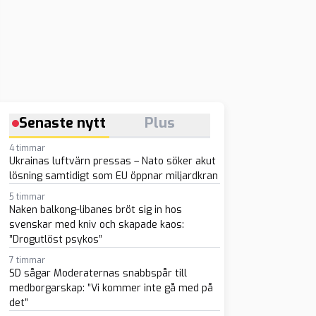
Senaste nytt
Plus
4 timmar
Ukrainas luftvärn pressas – Nato söker akut
lösning samtidigt som EU öppnar miljardkran
5 timmar
Naken balkong-libanes bröt sig in hos
svenskar med kniv och skapade kaos:
”Drogutlöst psykos”
7 timmar
SD sågar Moderaternas snabbspår till
medborgarskap: ”Vi kommer inte gå med på
det”