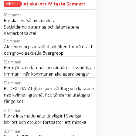
Hot ska inte få tysta Samnytt
VIKTIGT
10 timmar
Forskaren: Så avslöjades
Socialdemokraternas och islamistens
samarbetsavtal
sapp
-post
11 timmar
Äldreomsorgsanställd anhållen för våldtäkt
och grova sexuella övergrepp
12 timmar
Hemtjänsten lämnar pensionärer kissnödiga i
timmar – när kommunen ska spara pengar
13 timmar
BILDEXTRA: Afghan som våldtog och kastade
ned kvinna i gruvhål fick tänderna utslagna i
fängelset
14 timmar
Färre internationella tjuvligor i Sverige –
inbrott och stölder fortsätter att minska
15 timmar