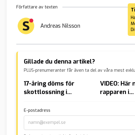
Författare av texten
T
Ha
Me
Andreas Nilsson
Di
Gillade du denna artikel?
PLUS-prenumeranter får även ta del av våra mest exklu
17-åring döms för
VIDEO: Här 
skottlossning i
rapparen i
godisbutik i Norrköping
parkeringhu
E-postadress