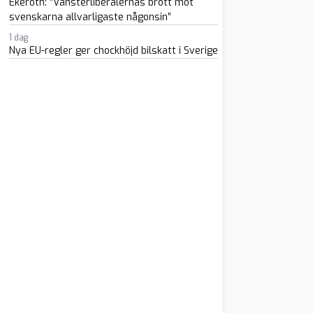
Ekeroth: ”Vänsterliberalernas brott mot
svenskarna allvarligaste någonsin”
1 dag
Nya EU-regler ger chockhöjd bilskatt i Sverige