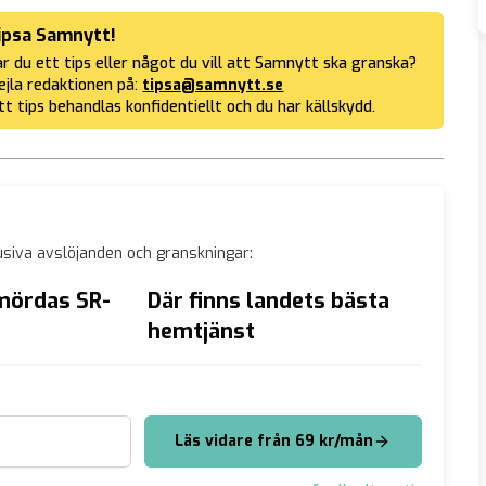
ipsa Samnytt!
r du ett tips eller något du vill att Samnytt ska granska?
jla redaktionen på:
tipsa@samnytt.se
tt tips behandlas konfidentiellt och du har källskydd.
siva avslöjanden och granskningar:
mördas SR-
Där finns landets bästa
Agnes 
hemtjänst
jul!” 
set
gala
Läs vidare från 69 kr/mån