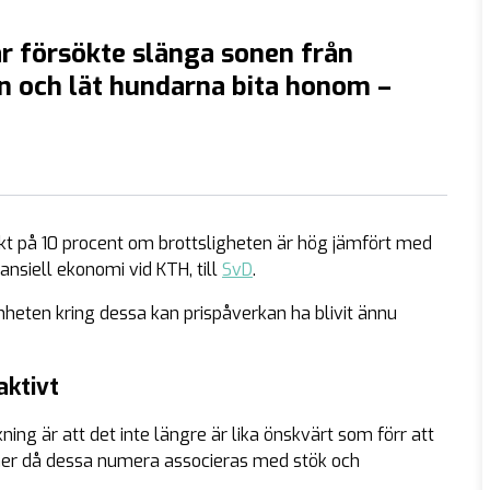
r försökte slänga sonen från
n och lät hundarna bita honom –
ffekt på 10 procent om brottsligheten är hög jämfört med
ansiell ekonomi vid KTH, till
SvD
.
eten kring dessa kan prispåverkan ha blivit ännu
aktivt
ng är att det inte längre är lika önskvärt som förr att
er då dessa numera associeras med stök och