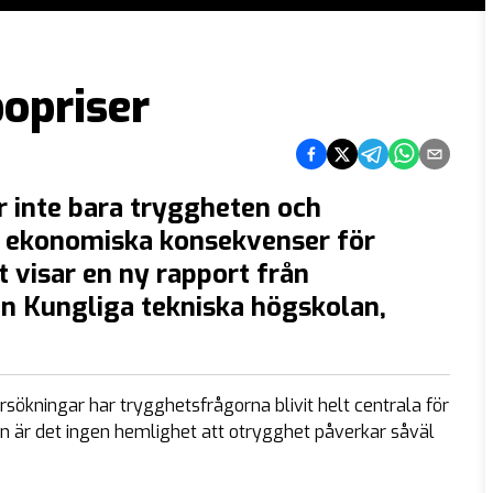
bopriser
Dela på Facebook
Dela på Twitter
Dela på Telegram
Dela på What
Dela via e
r inte bara tryggheten och
ga ekonomiska konsekvenser för
 visar en ny rapport från
n Kungliga tekniska högskolan,
ökningar har trygghetsfrågorna blivit helt centrala för
 är det ingen hemlighet att otrygghet påverkar såväl