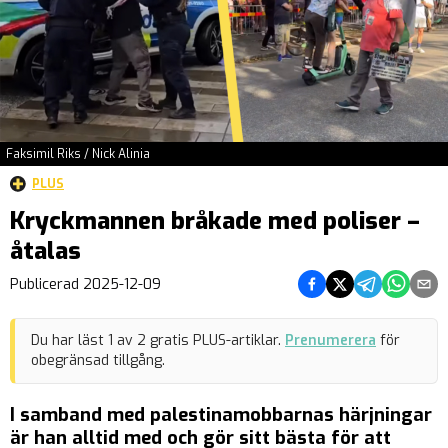
Faksimil Riks / Nick Alinia
PLUS
Kryckmannen bråkade med poliser –
åtalas
Dela på Facebook
Dela på Twitter
Dela på Teleg
Dela på 
Dela 
Publicerad
2025-12-09
Du har läst
1
av
2
gratis PLUS-artiklar.
Prenumerera
för
obegränsad tillgång.
I samband med palestinamobbarnas härjningar
är han alltid med och gör sitt bästa för att