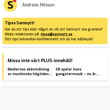
Andreas Nilsson
Tipsa Samnytt!
Har du ett tips eller något du vill att Samnytt ska granska?
Mejla redaktionen på:
tipsa@samnytt.se
Ditt tips behandlas konfidentiellt och du har källskydd.
Missa inte vårt PLUS-innehåll!
Mediernas skönmålning
SR spelar hans
Så 
av muslimska högtiden:
gangstermusik – nu är
i v
”Glädje”
han häktad för grovt
ska
vapenbrott