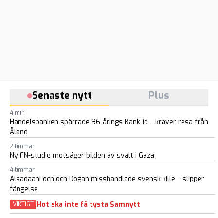
Senaste nytt
Plus
4 min
Handelsbanken spärrade 96-årings Bank-id – kräver resa från
Åland
2 timmar
Ny FN-studie motsäger bilden av svält i Gaza
4 timmar
Alsadaani och och Dogan misshandlade svensk kille – slipper
fängelse
Hot ska inte få tysta Samnytt
VIKTIGT