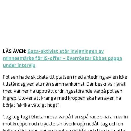
LÄS ÄVEN:
Gaza-aktivist stör invigningen av
minnesmärke för IS-offer – överröstar Ebbas pappa
under intervju
Polisen hade skickats till platsen med anledning av en icke
tillståndsgiven allmän sammankomst. Där beskrivs Harati
med vänner ha uppträtt ordningsstörande varpå polisen
ingrep. Utöver att kränga med kroppen ska han även ha
börjat ”skrika väldigt högt”.
”Jag tog tag i Gholamreza varpå han spånade sina armar in
mot kroppen och tryckte sin överkropp nedåt. Jag och en
kollega fick med honom mot en polisbil och han fortsatte