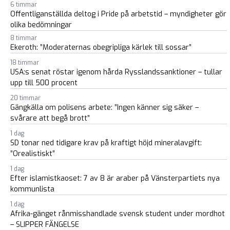
6 timmar
Offentliganställda deltog i Pride på arbetstid – myndigheter gör
olika bedömningar
8 timmar
Ekeroth: ”Moderaternas obegripliga kärlek till sossar”
18 timmar
USA:s senat röstar igenom hårda Rysslandssanktioner – tullar
upp till 500 procent
20 timmar
Gängkälla om polisens arbete: ”Ingen känner sig säker –
svårare att begå brott”
1 dag
SD tonar ned tidigare krav på kraftigt höjd mineralavgift:
”Orealistiskt”
1 dag
Efter islamistkaoset: 7 av 8 är araber på Vänsterpartiets nya
kommunlista
1 dag
Afrika-gänget rånmisshandlade svensk student under mordhot
– SLIPPER FÄNGELSE