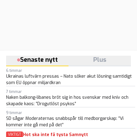
Senaste nytt
Plus
6 timmar
Ukrainas luftvärn pressas – Nato söker akut lösning samtidigt
som EU öppnar miljardkran
7 timmar
Naken balkong-libanes bröt sig in hos svenskar med kniv och
skapade kaos: ”Drogutlöst psykos”
9 timmar
SD sågar Moderaternas snabbspår till medborgarskap: ”Vi
kommer inte gå med på det”
Hot ska inte få tysta Samnytt
VIKTIGT