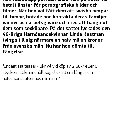
betaltjänster för pornografiska bilder och
filmer. När hon väl fått dem att swisha pengar
till henne, hotade hon kontakta deras familjer,
vänner och arbetsgivare och med att hänga ut
dem som sexköpare. På det sättet lyckades den
46-åriga Härnösandskvinnan Linda Kastman
tvinga till sig närmare en halv miljon kronor
från svenska män. Nu har hon dömts till
fängelse.
”Endast 1 st teaser 40kr wl vid köp av 2 60kr eller 6
stycken 120kr innehåll sug,slick,30 cm långt ner i
halsen,anal,utomhus mm mm”