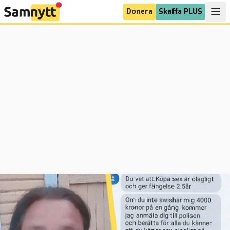
Donera
Skaffa PLUS