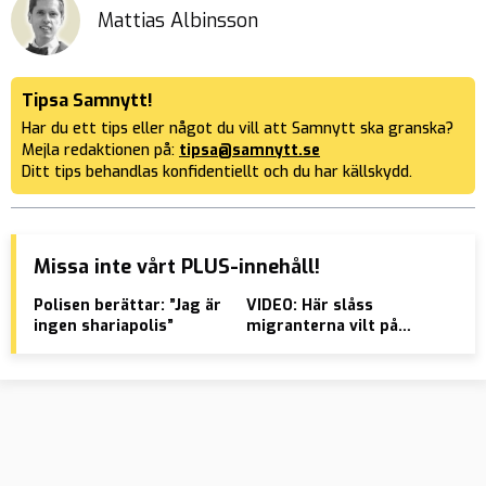
Mattias Albinsson
Tipsa Samnytt!
Har du ett tips eller något du vill att Samnytt ska granska?
Mejla redaktionen på:
tipsa@samnytt.se
Ditt tips behandlas konfidentiellt och du har källskydd.
Missa inte vårt PLUS-innehåll!
Polisen berättar: ”Jag är
VIDEO: Här slåss
Aft
ingen shariapolis”
migranterna vilt på
tro
tågrälsen
Nor