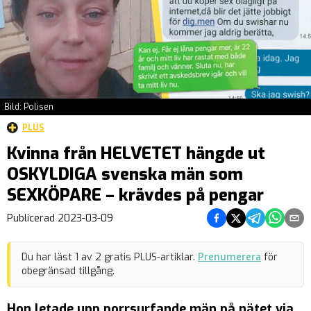
Bild: Polisen
PLUS
Kvinna från HELVETET hängde ut
OSKYLDIGA svenska män som
SEXKÖPARE – krävdes på pengar
Dela på Facebook
Dela på Twitter
Dela på Teleg
Dela på 
Dela 
Publicerad
2023-03-09
Du har läst
1
av
2
gratis PLUS-artiklar.
Prenumerera
för
obegränsad tillgång.
Hon letade upp porrsurfande män på nätet via