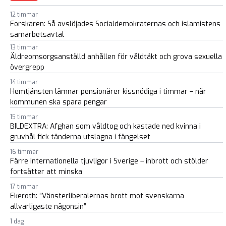
12 timmar
Forskaren: Så avslöjades Socialdemokraternas och islamistens
samarbetsavtal
13 timmar
Äldreomsorgsanställd anhållen för våldtäkt och grova sexuella
övergrepp
14 timmar
Hemtjänsten lämnar pensionärer kissnödiga i timmar – när
kommunen ska spara pengar
15 timmar
BILDEXTRA: Afghan som våldtog och kastade ned kvinna i
gruvhål fick tänderna utslagna i fängelset
16 timmar
Färre internationella tjuvligor i Sverige – inbrott och stölder
fortsätter att minska
17 timmar
Ekeroth: ”Vänsterliberalernas brott mot svenskarna
allvarligaste någonsin”
1 dag