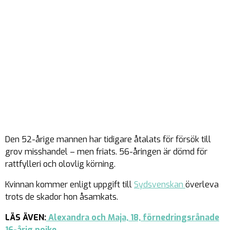
Den 52-årige mannen har tidigare åtalats för försök till
grov misshandel – men friats. 56-åringen är dömd för
rattfylleri och olovlig körning.
Kvinnan kommer enligt uppgift till
Sydsvenskan
överleva
trots de skador hon åsamkats.
LÄS ÄVEN:
Alexandra och Maja, 18, förnedringsrånade
16-årig pojke