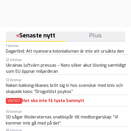
Senaste nytt
Plus
1 timme
Dagerlind: Att nyansera kolonialismen är inte att ursäkta den
12 timmar
Ukrainas luftvärn pressas – Nato söker akut lösning samtidigt
som EU öppnar miljardkran
13 timmar
Naken balkong-libanes bröt sig in hos svenskar med kniv och
skapade kaos: ”Drogutlöst psykos”
Hot ska inte få tysta Samnytt
VIKTIGT
14 timmar
SD sågar Moderaternas snabbspår till medborgarskap: ”Vi
kommer inte gå med på det”
18 timmar