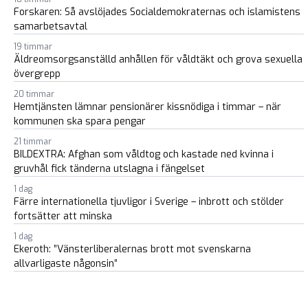
Forskaren: Så avslöjades Socialdemokraternas och islamistens
samarbetsavtal
19 timmar
Äldreomsorgsanställd anhållen för våldtäkt och grova sexuella
övergrepp
20 timmar
Hemtjänsten lämnar pensionärer kissnödiga i timmar – när
kommunen ska spara pengar
21 timmar
BILDEXTRA: Afghan som våldtog och kastade ned kvinna i
gruvhål fick tänderna utslagna i fängelset
1 dag
Färre internationella tjuvligor i Sverige – inbrott och stölder
fortsätter att minska
1 dag
Ekeroth: ”Vänsterliberalernas brott mot svenskarna
allvarligaste någonsin”