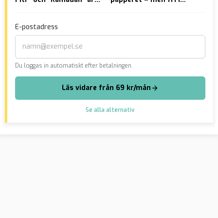
svenska högtider
Falun: serietafsaren
ans
åtalas igen, nu även för
vål
E-postadress
övergrepp mot barn
Du loggas in automatiskt efter betalningen.
Läs vidare från 69 kr/mån
Se alla alternativ