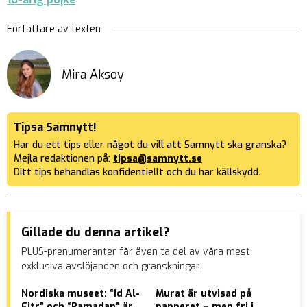
Författare av texten
Mira Aksoy
Tipsa Samnytt!
Har du ett tips eller något du vill att Samnytt ska granska?
Mejla redaktionen på:
tipsa@samnytt.se
Ditt tips behandlas konfidentiellt och du har källskydd.
Gillade du denna artikel?
PLUS-prenumeranter får även ta del av våra mest
exklusiva avslöjanden och granskningar:
Nordiska museet: “Id Al-
Murat är utvisad på
Bas
Fitr” och “Ramadan” är
papperet – men fri i
väk