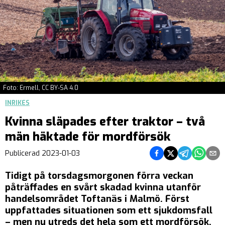
Foto: Ermell, CC BY-SA 4.0
INRIKES
Kvinna släpades efter traktor – två
män häktade för mordförsök
Dela på Facebook
Dela på Twitter
Dela på Teleg
Dela på 
Dela 
Publicerad
2023-01-03
Tidigt på torsdagsmorgonen förra veckan
påträffades en svårt skadad kvinna utanför
handelsområdet Toftanäs i Malmö. Först
uppfattades situationen som ett sjukdomsfall
– men nu utreds det hela som ett mordförsök.