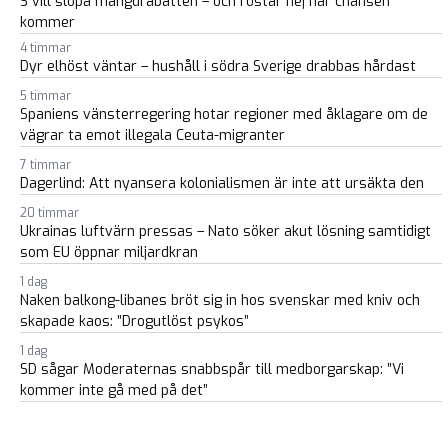
S vill slopa mängdrabatten – och röstar nej när chansen
kommer
4 timmar
Dyr elhöst väntar – hushåll i södra Sverige drabbas hårdast
5 timmar
Spaniens vänsterregering hotar regioner med åklagare om de
vägrar ta emot illegala Ceuta-migranter
7 timmar
Dagerlind: Att nyansera kolonialismen är inte att ursäkta den
20 timmar
Ukrainas luftvärn pressas – Nato söker akut lösning samtidigt
som EU öppnar miljardkran
1 dag
Naken balkong-libanes bröt sig in hos svenskar med kniv och
skapade kaos: ”Drogutlöst psykos”
1 dag
SD sågar Moderaternas snabbspår till medborgarskap: ”Vi
kommer inte gå med på det”