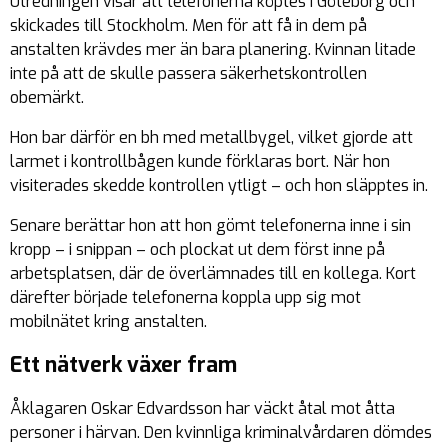
Utredningen visar att telefonerna köptes i Göteborg och
skickades till Stockholm. Men för att få in dem på
anstalten krävdes mer än bara planering. Kvinnan litade
inte på att de skulle passera säkerhetskontrollen
obemärkt.
Hon bar därför en bh med metallbygel, vilket gjorde att
larmet i kontrollbågen kunde förklaras bort. När hon
visiterades skedde kontrollen ytligt – och hon släpptes in.
Senare berättar hon att hon gömt telefonerna inne i sin
kropp – i snippan – och plockat ut dem först inne på
arbetsplatsen, där de överlämnades till en kollega. Kort
därefter började telefonerna koppla upp sig mot
mobilnätet kring anstalten.
Ett nätverk växer fram
Åklagaren Oskar Edvardsson har väckt åtal mot åtta
personer i härvan. Den kvinnliga kriminalvårdaren dömdes