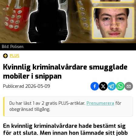
Bild: Polisen.
PLUS
Kvinnlig kriminalvårdare smugglade
mobiler i snippan
Dela på Facebook
Dela på Twitter
Dela på Teleg
Dela på 
Dela 
Publicerad
2026-05-09
Du har läst
1
av
2
gratis PLUS-artiklar.
Prenumerera
för
obegränsad tillgång.
En kvinnlig kriminalvårdare hade bestämt sig
för att sluta. Men innan hon lämnade sitt jobb