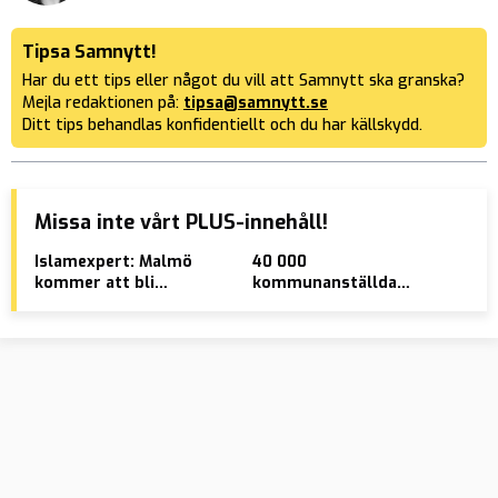
Tipsa Samnytt!
Har du ett tips eller något du vill att Samnytt ska granska?
Mejla redaktionen på:
tipsa@samnytt.se
Ditt tips behandlas konfidentiellt och du har källskydd.
Missa inte vårt PLUS-innehåll!
Islamexpert: Malmö
40 000
SVT
kommer att bli
kommunanställda
(SD
muslimskt
erbjuds förmånscyklar
du 