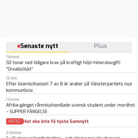
Senaste nytt
Plus
1 timme
SD tonar ned tidigare krav på kraftigt höjd mineralavgift:
”Orealistiskt”
12 min
Efter islamistkaoset: 7 av 8 är araber på Vänsterpartiets nya
kommunlista
1 timme
Afrika-gänget rånmisshandlade svensk student under mordhot
– SLIPPER FÄNGELSE
Hot ska inte få tysta Samnytt
VIKTIGT
3 timmar