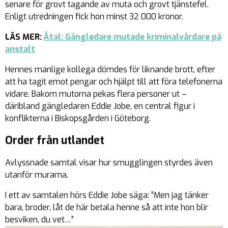
senare för grovt tagande av muta och grovt tjänstefel.
Enligt utredningen fick hon minst 32 000 kronor.
LÄS MER:
Åtal: Gängledare mutade kriminalvårdare på
anstalt
Hennes manlige kollega dömdes för liknande brott, efter
att ha tagit emot pengar och hjälpt till att föra telefonerna
vidare. Bakom mutorna pekas flera personer ut –
däribland gängledaren Eddie Jobe, en central figur i
konflikterna i Biskopsgården i Göteborg.
Order från utlandet
Avlyssnade samtal visar hur smugglingen styrdes även
utanför murarna.
I ett av samtalen hörs Eddie Jobe säga: ”Men jag tänker
bara, broder, låt de här betala henne så att inte hon blir
besviken, du vet…”