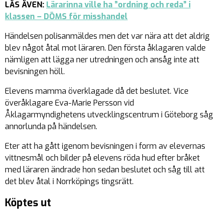
LÄS ÄVEN:
Lärarinna ville ha ”ordning och reda” i
klassen – DÖMS för misshandel
Händelsen polisanmäldes men det var nära att det aldrig
blev något åtal mot läraren. Den första åklagaren valde
nämligen att lägga ner utredningen och ansåg inte att
bevisningen höll.
Elevens mamma överklagade då det beslutet. Vice
överåklagare Eva-Marie Persson vid
Åklagarmyndighetens utvecklingscentrum i Göteborg såg
annorlunda på händelsen.
Eter att ha gått igenom bevisningen i form av elevernas
vittnesmål och bilder på elevens röda hud efter bråket
med läraren ändrade hon sedan beslutet och såg till att
det blev åtal i Norrköpings tingsrätt.
Köptes ut