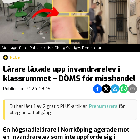
Montage. Foto: Polisen / Lisa Öberg Sveriges Domstolar
PLUS
Lärare läxade upp invandrarelev i
klassrummet – DÖMS för misshandel
Dela på Facebook
Dela på Twitter
Dela på Teleg
Dela på 
Dela 
Publicerad
2024-09-16
Du har läst
1
av
2
gratis PLUS-artiklar.
Prenumerera
för
obegränsad tillgång.
En högstadielärare i Norrköping agerade mot
en invandrarelev som inte uppförde sig i