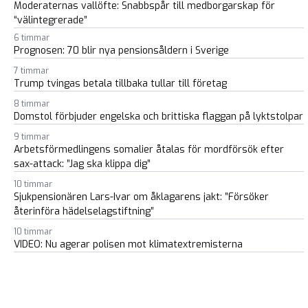
Moderaternas vallöfte: Snabbspår till medborgarskap för
“välintegrerade”
6 timmar
Prognosen: 70 blir nya pensionsåldern i Sverige
7 timmar
Trump tvingas betala tillbaka tullar till företag
8 timmar
Domstol förbjuder engelska och brittiska flaggan på lyktstolpar
9 timmar
Arbetsförmedlingens somalier åtalas för mordförsök efter
sax-attack: ”Jag ska klippa dig”
10 timmar
Sjukpensionären Lars-Ivar om åklagarens jakt: ”Försöker
återinföra hädelselagstiftning”
10 timmar
VIDEO: Nu agerar polisen mot klimatextremisterna