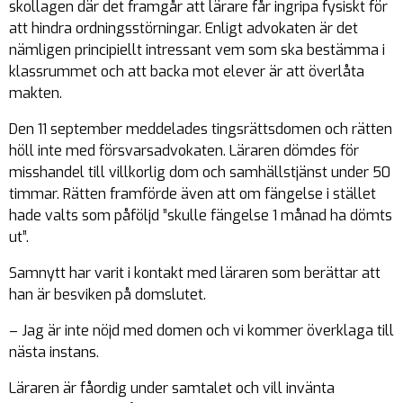
skollagen där det framgår att lärare får ingripa fysiskt för
att hindra ordningsstörningar. Enligt advokaten är det
nämligen principiellt intressant vem som ska bestämma i
klassrummet och att backa mot elever är att överlåta
makten.
Den 11 september meddelades tingsrättsdomen och rätten
höll inte med försvarsadvokaten. Läraren dömdes för
misshandel till villkorlig dom och samhällstjänst under 50
timmar. Rätten framförde även att om fängelse i stället
hade valts som påföljd ”skulle fängelse 1 månad ha dömts
ut”.
Samnytt har varit i kontakt med läraren som berättar att
han är besviken på domslutet.
– Jag är inte nöjd med domen och vi kommer överklaga till
nästa instans.
Läraren är fåordig under samtalet och vill invänta