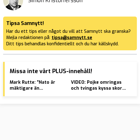
Simon Kristoffersson
Tipsa Samnytt!
Har du ett tips eller något du vill att Samnytt ska granska?
Mejla redaktionen på:
tipsa@samnytt.se
Ditt tips behandlas konfidentiellt och du har källskydd.
Missa inte vårt PLUS-innehåll!
Mark Rutte: ”Nato är
VIDEO: Pojke omringas
Ukr
mäktigare än
och tvingas kyssa skor –
Slo
Romarriket”
gänget skrattar
bör