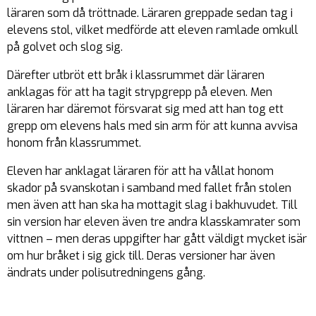
läraren som då tröttnade. Läraren greppade sedan tag i
elevens stol, vilket medförde att eleven ramlade omkull
på golvet och slog sig.
Därefter utbröt ett bråk i klassrummet där läraren
anklagas för att ha tagit strypgrepp på eleven. Men
läraren har däremot försvarat sig med att han tog ett
grepp om elevens hals med sin arm för att kunna avvisa
honom från klassrummet.
Eleven har anklagat läraren för att ha vållat honom
skador på svanskotan i samband med fallet från stolen
men även att han ska ha mottagit slag i bakhuvudet. Till
sin version har eleven även tre andra klasskamrater som
vittnen – men deras uppgifter har gått väldigt mycket isär
om hur bråket i sig gick till. Deras versioner har även
ändrats under polisutredningens gång.