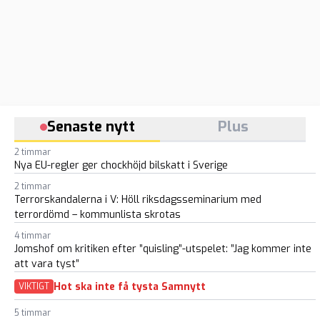
Senaste nytt
Plus
2 timmar
Nya EU-regler ger chockhöjd bilskatt i Sverige
2 timmar
Terrorskandalerna i V: Höll riksdagsseminarium med
terrordömd – kommunlista skrotas
4 timmar
Jomshof om kritiken efter ”quisling”-utspelet: ”Jag kommer inte
att vara tyst”
Hot ska inte få tysta Samnytt
VIKTIGT
5 timmar