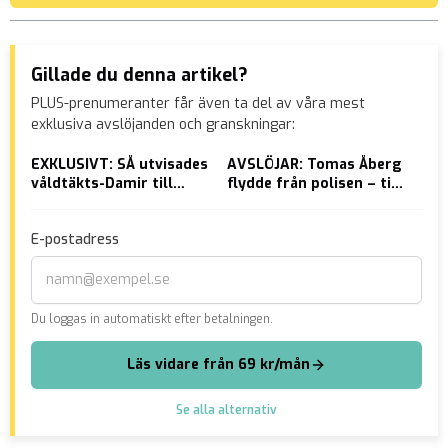
Gillade du denna artikel?
PLUS-prenumeranter får även ta del av våra mest
exklusiva avslöjanden och granskningar:
EXKLUSIVT: SÅ utvisades
AVSLÖJAR: Tomas Åberg
Pas
våldtäkts-Damir till
flydde från polisen – till
SD:
Syrien
AFRIKA
att
pol
E-postadress
Åke
Du loggas in automatiskt efter betalningen.
Läs vidare från 69 kr/mån
Se alla alternativ