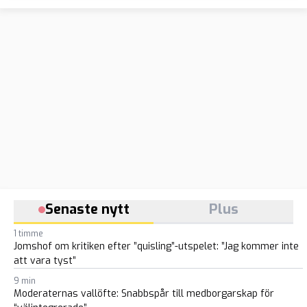
Senaste nytt
Plus
1 timme
Jomshof om kritiken efter ”quisling”-utspelet: ”Jag kommer inte
att vara tyst”
9 min
Moderaternas vallöfte: Snabbspår till medborgarskap för