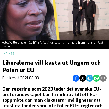
Foto: Wille Öhgren, CC BY-SA 4.0 / Kancelaria Premiera from Poland, PDM-
owner
INRIKES
Liberalerna vill kasta ut Ungern och
Polen ur EU
Dela på Facebook
Dela på Twitter
Dela på Teleg
Dela på 
Dela 
Publicerad
2021-08-03
Den regering som 2023 leder det svenska EU-
ordförandeskapet bör ta initiativ till ett EU-
toppmöte där man diskuterar möjligheter att
utesluta länder som inte följer EU:s regler och