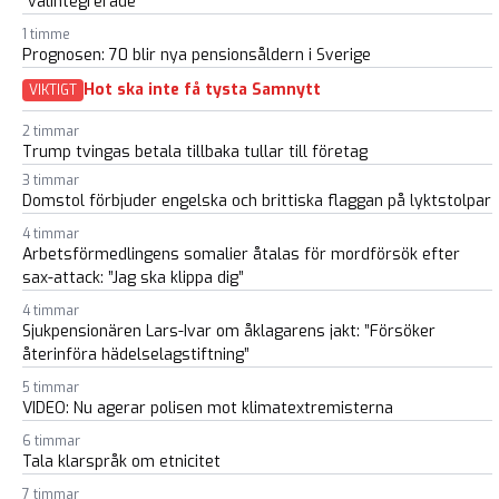
“välintegrerade”
1 timme
Prognosen: 70 blir nya pensionsåldern i Sverige
Hot ska inte få tysta Samnytt
VIKTIGT
2 timmar
Trump tvingas betala tillbaka tullar till företag
3 timmar
Domstol förbjuder engelska och brittiska flaggan på lyktstolpar
4 timmar
Arbetsförmedlingens somalier åtalas för mordförsök efter
sax-attack: ”Jag ska klippa dig”
4 timmar
Sjukpensionären Lars-Ivar om åklagarens jakt: ”Försöker
återinföra hädelselagstiftning”
5 timmar
VIDEO: Nu agerar polisen mot klimatextremisterna
6 timmar
Tala klarspråk om etnicitet
7 timmar