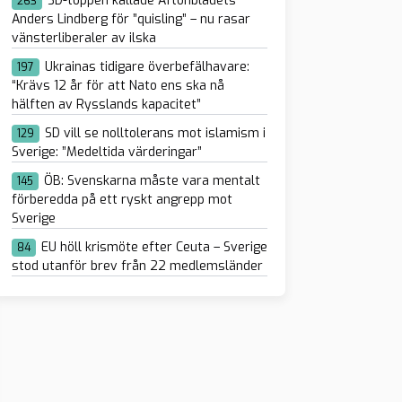
SD-toppen kallade Aftonbladets
263
Anders Lindberg för ”quisling” – nu rasar
vänsterliberaler av ilska
Ukrainas tidigare överbefälhavare:
197
“Krävs 12 år för att Nato ens ska nå
hälften av Rysslands kapacitet”
SD vill se nolltolerans mot islamism i
129
Sverige: ”Medeltida värderingar”
ÖB: Svenskarna måste vara mentalt
145
förberedda på ett ryskt angrepp mot
Sverige
EU höll krismöte efter Ceuta – Sverige
84
stod utanför brev från 22 medlemsländer