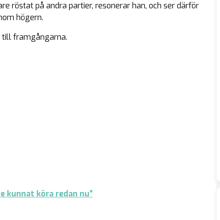
e röstat på andra partier, resonerar han, och ser därför
 inom högern.
 till framgångarna.
de kunnat köra redan nu”