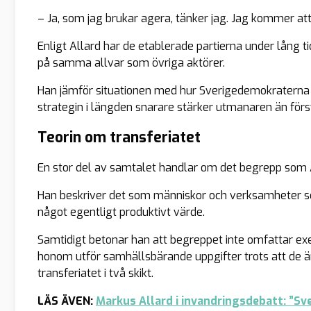
– Ja, som jag brukar agera, tänker jag. Jag kommer att 
Enligt Allard har de etablerade partierna under lång t
på samma allvar som övriga aktörer.
Han jämför situationen med hur Sverigedemokraterna 
strategin i längden snarare stärker utmanaren än för
Teorin om transferiatet
En stor del av samtalet handlar om det begrepp som 
Han beskriver det som människor och verksamheter s
något egentligt produktivt värde.
Samtidigt betonar han att begreppet inte omfattar exem
honom utför samhällsbärande uppgifter trots att de är 
transferiatet i två skikt.
LÄS ÄVEN:
Markus Allard i invandringsdebatt: ”Sv