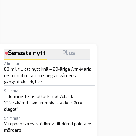
Senaste nytt
Plus
2 timmar
80 mil till ett nytt knä – 89-åriga Ann-Maris
resa med rullatorn speglar vårdens
geografiska klyftor
9 timmar
Tidö-ministerns attack mot Allard:
”Oförskämd – en trumpist av det värre
slaget”
9 timmar
V-toppen skrev stödbrev till dömd palestinsk
mördare