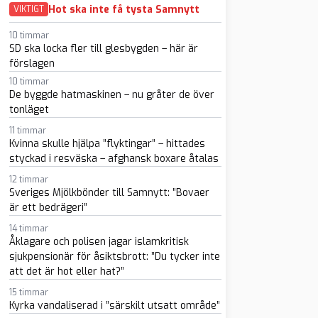
Hot ska inte få tysta Samnytt
VIKTIGT
10 timmar
SD ska locka fler till glesbygden – här är
förslagen
10 timmar
De byggde hatmaskinen – nu gråter de över
tonläget
11 timmar
sapp
-post
Kvinna skulle hjälpa ”flyktingar” – hittades
styckad i resväska – afghansk boxare åtalas
12 timmar
Sveriges Mjölkbönder till Samnytt: ”Bovaer
är ett bedrägeri”
14 timmar
Åklagare och polisen jagar islamkritisk
sjukpensionär för åsiktsbrott: ”Du tycker inte
att det är hot eller hat?”
15 timmar
Kyrka vandaliserad i ”särskilt utsatt område”