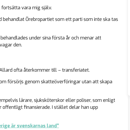
fortsätta vara mig själv.
id behandlat Örebropartiet som ett parti som inte ska tas
behandlades under sina första år och menar att
svagar den.
Allard ofta återkommer till –
transferiatet
.
om försörjs genom skatteöverföringar utan att skapa
pelvis lärare, sjuksköterskor eller poliser, som enligt
offentligt finansierade. I stället delar han upp
erige är svenskarnas land”