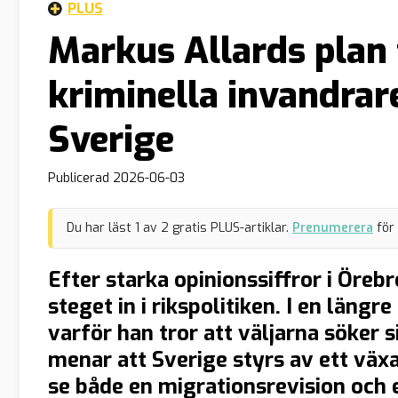
PLUS
Markus Allards plan 
kriminella invandrar
Sverige
Publicerad
2026-06-03
Du har läst
1
av
2
gratis PLUS-artiklar.
Prenumerera
för
Efter starka opinionssiffror i Öre
steget in i rikspolitiken. I en läng
varför han tror att väljarna söker s
menar att Sverige styrs av ett växa
se både en migrationsrevision och e