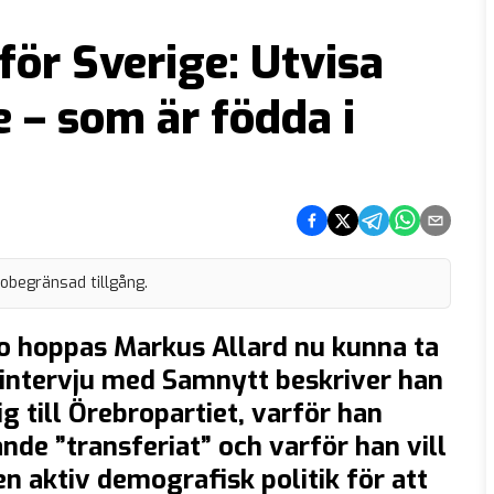
för Sverige: Utvisa
e – som är födda i
Dela på Facebook
Dela på Twitter
Dela på Telegram
Dela på What
Dela via e
 obegränsad tillgång.
bro hoppas Markus Allard nu kunna ta
re intervju med Samnytt beskriver han
ig till Örebropartiet, varför han
nde ”transferiat” och varför han vill
n aktiv demografisk politik för att