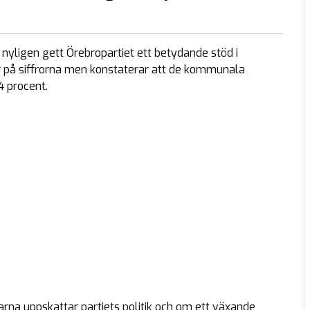
 nyligen gett Örebropartiet ett betydande stöd i
ar på siffrorna men konstaterar att de kommunala
4 procent.
na uppskattar partiets politik och om ett växande