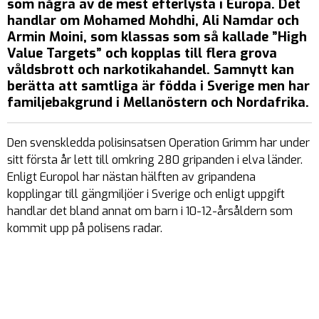
som några av de mest efterlysta i Europa. Det
handlar om Mohamed Mohdhi, Ali Namdar och
Armin Moini, som klassas som så kallade ”High
Value Targets” och kopplas till flera grova
våldsbrott och narkotikahandel. Samnytt kan
berätta att samtliga är födda i Sverige men har
familjebakgrund i Mellanöstern och Nordafrika.
Den svenskledda polisinsatsen Operation Grimm har under
sitt första år lett till omkring 280 gripanden i elva länder.
Enligt Europol har nästan hälften av gripandena
kopplingar till gängmiljöer i Sverige och enligt uppgift
handlar det bland annat om barn i 10-12-årsåldern som
kommit upp på polisens radar.