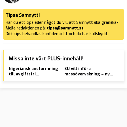
Tipsa Samnytt!
Har du ett tips eller något du vill att Samnytt ska granska?
Mejla redaktionen på:
tipsa@samnytt.se
Ditt tips behandlas konfidentiellt och du har källskydd.
Missa inte vårt PLUS-innehåll!
Nigeriansk anstormning
EU vill införa
Åta
till avgiftsfri
massövervakning – ny
pol
kockutbildning
chattlag
och