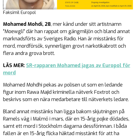
Faksimil Europol
Mohamed Mohdi, 28
, mer känd under sitt artistnamn
”Moewgli” där han rappat om gängmiljön och bland annat
marknadsförts av Sveriges Radio. Han är misstänks för
mord, mordförsök, synnerligen grovt narkotikabrott och
flera andra grova brott.
LÄS MER:
SR-rapparen Mohamed jagas av Europol för
mord
Mohamed Mohdhi pekas av polisen ut som en ledande
figur inom Rawa Majid kriminella nätverk Foxtrot och
beskrivs som en nära medarbetare till nätverkets ledare.
Bland annat misstänks han ligga bakom skjutningen på
Ramels väg i Malmö i mars, där en 15-årig pojke dödades,
samt ett mord i Stockholm dagarna dessförinnan. I båda
fallen är en 15-årig flicka häktad misstänkt för att ha