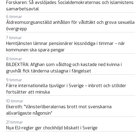
Forskaren: Så avslöjades Socialdemokraternas och islamistens
samarbetsavtal
6 timmar
Äldreomsorgsanställd anhållen för våldtäkt och grova sexuella
övergrepp
7 timmar
Hemtjänsten lämnar pensionärer kissnödiga i timmar – när
kommunen ska spara pengar
8 timmar
BILDEXTRA: Afghan som våldtog och kastade ned kvinna i
gruvhål fick tänderna utslagna i fängelset
9 timmar
Färre internationella tjuvligor i Sverige – inbrott och stölder
fortsätter att minska
10 timmar
Ekeroth: ”Vänsterliberalernas brott mot svenskarna
allvarligaste någonsin”
21 timmar
Nya EU-regler ger chockhöjd bilskatt i Sverige