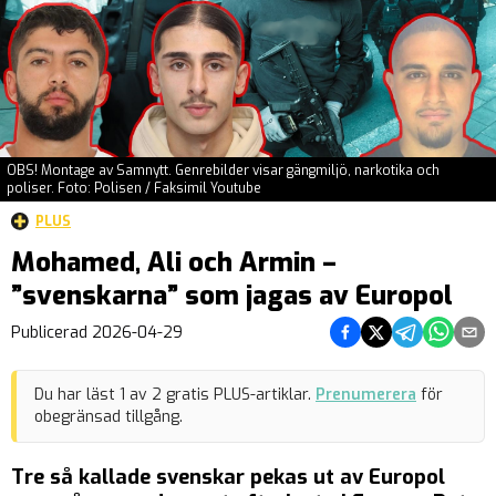
OBS! Montage av Samnytt. Genrebilder visar gängmiljö, narkotika och
poliser. Foto: Polisen / Faksimil Youtube
PLUS
Mohamed, Ali och Armin –
”svenskarna” som jagas av Europol
Dela på Facebook
Dela på Twitter
Dela på Teleg
Dela på 
Dela 
Publicerad
2026-04-29
Du har läst
1
av
2
gratis PLUS-artiklar.
Prenumerera
för
obegränsad tillgång.
Tre så kallade svenskar pekas ut av Europol