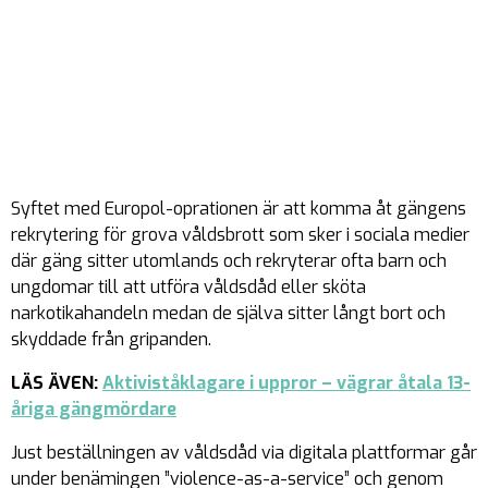
Syftet med Europol-oprationen är att komma åt gängens
rekrytering för grova våldsbrott som sker i sociala medier
där gäng sitter utomlands och rekryterar ofta barn och
ungdomar till att utföra våldsdåd eller sköta
narkotikahandeln medan de själva sitter långt bort och
skyddade från gripanden.
LÄS ÄVEN:
Aktiviståklagare i uppror – vägra
r
åtala 13-
åriga gängmördare
Just beställningen av våldsdåd via digitala plattformar går
under benämingen ”violence-as-a-service” och genom