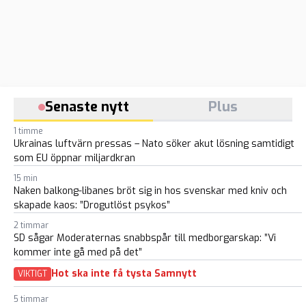
Senaste nytt
Plus
1 timme
Ukrainas luftvärn pressas – Nato söker akut lösning samtidigt
som EU öppnar miljardkran
15 min
Naken balkong-libanes bröt sig in hos svenskar med kniv och
skapade kaos: ”Drogutlöst psykos”
2 timmar
SD sågar Moderaternas snabbspår till medborgarskap: ”Vi
kommer inte gå med på det”
Hot ska inte få tysta Samnytt
VIKTIGT
5 timmar