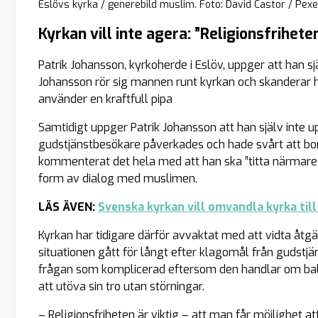
Eslövs kyrka / generebild muslim. Foto: David Castor / Pexe
Kyrkan vill inte agera: ”Religionsfriheten
Patrik Johansson, kyrkoherde i Eslöv, uppger att han sj
Johansson rör sig mannen runt kyrkan och skanderar 
använder en kraftfull pipa
Samtidigt uppger Patrik Johansson att han själv inte u
gudstjänstbesökare påverkades och hade svårt att bor
kommenterat det hela med att han ska ”titta närmare på
form av dialog med muslimen.
LÄS ÄVEN:
Svenska kyrkan vill omvandla kyrka til
Kyrkan har tidigare därför avvaktat med att vidta 
situationen gått för långt efter klagomål från gudstj
frågan som komplicerad eftersom den handlar om bala
att utöva sin tro utan störningar.
– Religionsfriheten är viktig – att man får möjlighet at