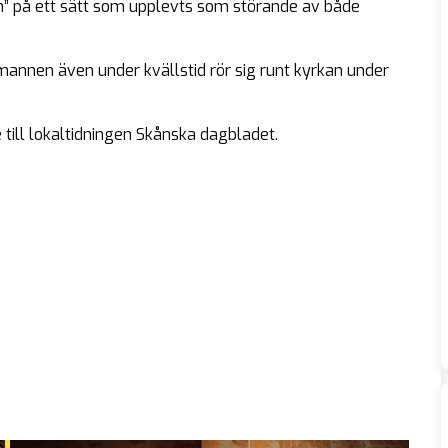
h” på ett sätt som upplevts som störande av både
annen även under kvällstid rör sig runt kyrkan under
till lokaltidningen Skånska dagbladet.