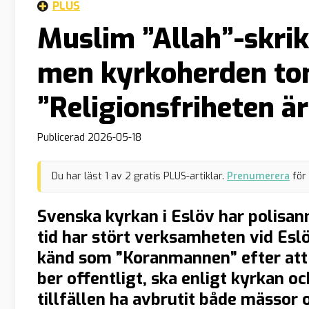
PLUS
Muslim ”Allah”-skrik
men kyrkoherden ton
”Religionsfriheten är
Publicerad
2026-05-18
Du har läst
1
av
2
gratis PLUS-artiklar.
Prenumerera
för
Svenska kyrkan i Eslöv har polisa
tid har stört verksamheten vid Esl
känd som ”Koranmannen” efter att
ber offentligt, ska enligt kyrkan 
tillfällen ha avbrutit både mässor