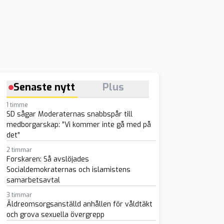
Senaste nytt
Plus
1 timme
SD sågar Moderaternas snabbspår till
medborgarskap: ”Vi kommer inte gå med på
det”
2 timmar
Forskaren: Så avslöjades
Socialdemokraternas och islamistens
samarbetsavtal
3 timmar
Äldreomsorgsanställd anhållen för våldtäkt
och grova sexuella övergrepp