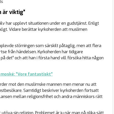
ls
 är viktig”
älv har upplevt situationen under en gudstjänst. Enligt
högt. Vidare berättar kyrkoherden att muslimen
pplevde störningen som särskilt påtaglig, men att flera
tse från händelsen. Kyrkoherden har tidigare
 det” och att han i första hand vill försöka hitta någon
l moské: ”Vore fantastiskt”
åtgärder mot den muslimske mannen men menar nu att
änstbesökare. Samtidigt beskriver kyrkoherden fortsatt
nsen mellan religionsfrihet och andra människors rätt
t utöva sin religion. Problemet är ju när man på olika sätt