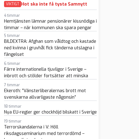
Hot ska inte få tysta Samnytt
VIKTIGT
4 timmar
Hemtjänsten lämnar pensionärer kissnödiga i
timmar – när kommunen ska spara pengar
5 timmar
BILDEXTRA: Afghan som våldtog och kastade
ned kvinna i gruvhål fick tänderna utslagna i
fängelset
sapp
-post
6 timmar
Färre internationella tjuvligor i Sverige –
inbrott och stölder fortsätter att minska
7 timmar
Ekeroth: ”Vänsterliberalernas brott mot
svenskarna allvarligaste någonsin”
18 timmar
Nya EU-regler ger chockhöjd bilskatt i Sverige
19 timmar
Terrorskandalerna i V: Höll
riksdagsseminarium med terrordömd –