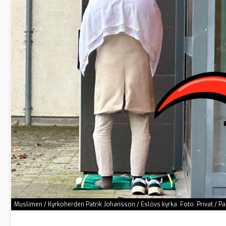
Muslimen / Kyrkoherden Patrik Johansson / Eslövs kyrka. Foto: Privat / P