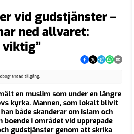
er vid gudstjänster –
ar ned allvaret:
 viktig”
Dela på Facebook
Dela på Twitter
Dela på Telegram
Dela på What
Dela via e
 obegränsad tillgång.
nmält en muslim som under en längre
övs kyrka. Mannen, som lokalt blivit
 han både skanderar om islam och
och boende i området vid upprepade
 och gudstjänster genom att skrika