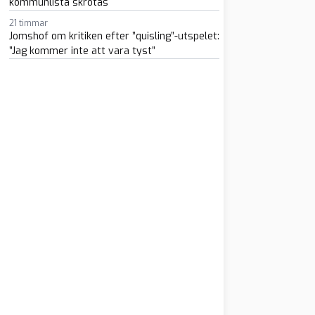
kommunlista skrotas
21 timmar
Jomshof om kritiken efter ”quisling”-utspelet:
”Jag kommer inte att vara tyst”