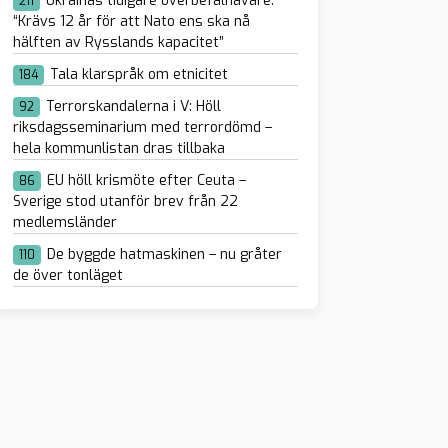
Ukrainas tidigare överbefälhavare:
211
“Krävs 12 år för att Nato ens ska nå
hälften av Rysslands kapacitet”
Tala klarspråk om etnicitet
184
Terrorskandalerna i V: Höll
92
riksdagsseminarium med terrordömd –
hela kommunlistan dras tillbaka
EU höll krismöte efter Ceuta –
86
Sverige stod utanför brev från 22
medlemsländer
De byggde hatmaskinen – nu gråter
110
de över tonläget