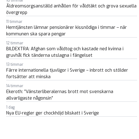
10 timmar
Äldreomsorgsanställd anhållen för våldtäkt och grova sexuella
övergrepp
11 timmar
Hemtjänsten lämnar pensionärer kissnödiga i timmar – när
kommunen ska spara pengar
12 timmar
BILDEXTRA: Afghan som våldtog och kastade ned kvinna i
gruvhål fick tänderna utslagna i fängelset
13 timmar
Färre internationella tjuvligor i Sverige – inbrott och stölder
fortsätter att minska
14 timmar
Ekeroth: ”Vänsterliberalernas brott mot svenskarna
allvarligaste någonsin”
1 dag
Nya EU-regler ger chockhöjd bilskatt i Sverige