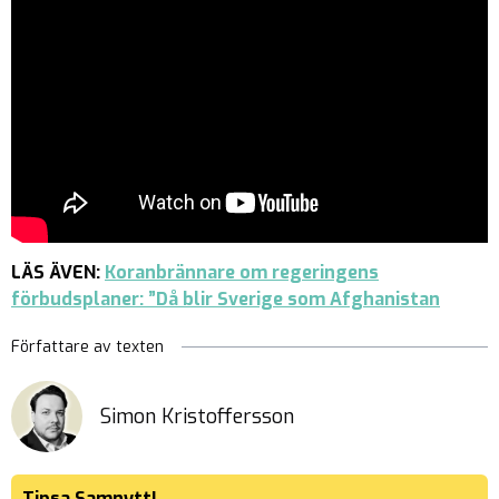
LÄS ÄVEN:
Koranbrännare om regeringens
förbudsplaner: ”Då blir Sverige som Afghanistan
Författare av texten
Simon Kristoffersson
Tipsa Samnytt!