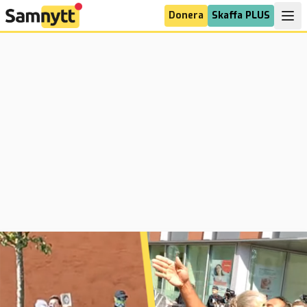
Donera
Skaffa PLUS