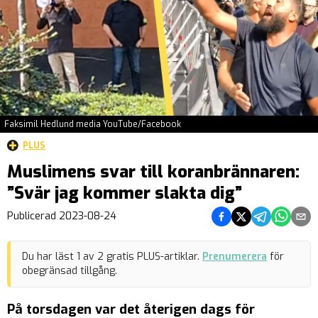
Faksimil Hedlund media YouTube/Facebook
PLUS
Muslimens svar till koranbrännaren:
”Svär jag kommer slakta dig”
Dela på Facebook
Dela på Twitter
Dela på Teleg
Dela på 
Dela 
Publicerad
2023-08-24
Du har läst
1
av
2
gratis PLUS-artiklar.
Prenumerera
för
obegränsad tillgång.
På torsdagen var det återigen dags för