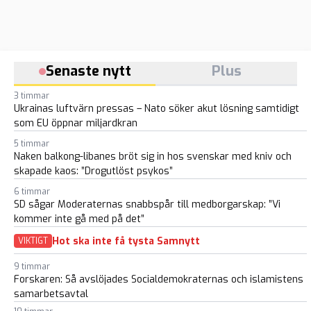
Senaste nytt
Plus
3 timmar
Ukrainas luftvärn pressas – Nato söker akut lösning samtidigt
som EU öppnar miljardkran
5 timmar
Naken balkong-libanes bröt sig in hos svenskar med kniv och
skapade kaos: ”Drogutlöst psykos”
6 timmar
SD sågar Moderaternas snabbspår till medborgarskap: ”Vi
kommer inte gå med på det”
Hot ska inte få tysta Samnytt
VIKTIGT
9 timmar
Forskaren: Så avslöjades Socialdemokraternas och islamistens
samarbetsavtal