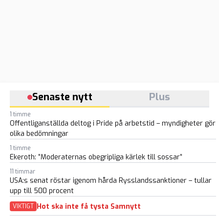
Senaste nytt
Plus
1 timme
Offentliganställda deltog i Pride på arbetstid – myndigheter gör
olika bedömningar
1 timme
Ekeroth: ”Moderaternas obegripliga kärlek till sossar”
11 timmar
USA:s senat röstar igenom hårda Rysslandssanktioner – tullar
upp till 500 procent
Hot ska inte få tysta Samnytt
VIKTIGT