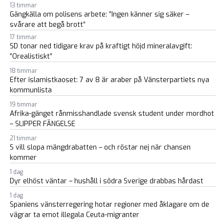
13 timmar
Gängkälla om polisens arbete: ”Ingen känner sig säker –
svårare att begå brott”
17 timmar
SD tonar ned tidigare krav på kraftigt höjd mineralavgift:
”Orealistiskt”
18 timmar
Efter islamistkaoset: 7 av 8 är araber på Vänsterpartiets nya
kommunlista
19 timmar
Afrika-gänget rånmisshandlade svensk student under mordhot
– SLIPPER FÄNGELSE
21 timmar
S vill slopa mängdrabatten – och röstar nej när chansen
kommer
1 dag
Dyr elhöst väntar – hushåll i södra Sverige drabbas hårdast
1 dag
Spaniens vänsterregering hotar regioner med åklagare om de
vägrar ta emot illegala Ceuta-migranter