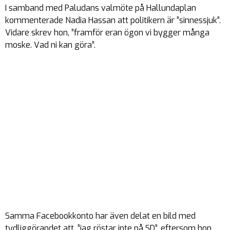
I samband med Paludans valmöte på Hallundaplan
kommenterade Nadia Hassan att politikern är ”sinnessjuk”.
Vidare skrev hon, ”framför eran ögon vi bygger många
moske. Vad ni kan göra”.
Samma Facebookkonto har även delat en bild med
tydliggörandet att, ”jag röstar inte på SD”, eftersom hon