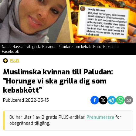
Nadia Hassan vill grilla Rasmus Paludan som kebab. Foto: Faksimil
Facebook
PLUS
Muslimska kvinnan till Paludan:
”Horunge vi ska grilla dig som
kebabkött”
Dela på Facebook
Dela på Twitter
Dela på Teleg
Dela på 
Dela 
Publicerad
2022-05-15
Du har läst
1
av
2
gratis PLUS-artiklar.
Prenumerera
för
obegränsad tillgång.