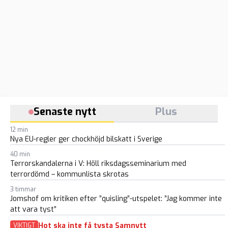
Senaste nytt
Plus
12 min
Nya EU-regler ger chockhöjd bilskatt i Sverige
40 min
Terrorskandalerna i V: Höll riksdagsseminarium med
terrordömd – kommunlista skrotas
3 timmar
Jomshof om kritiken efter ”quisling”-utspelet: ”Jag kommer inte
att vara tyst”
Hot ska inte få tysta Samnytt
VIKTIGT