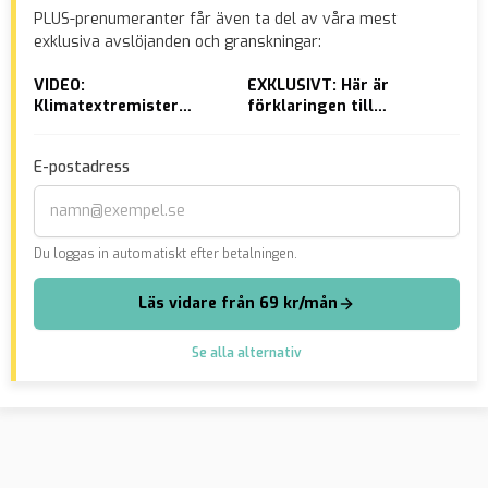
PLUS-prenumeranter får även ta del av våra mest
exklusiva avslöjanden och granskningar:
VIDEO:
EXKLUSIVT: Här är
Bas
Klimatextremister
förklaringen till
väk
vandaliserade Tesla-
påstådda nazi-
ans
butiker – ”Krossa
hälsningen
vål
E-postadress
fascismen”
Du loggas in automatiskt efter betalningen.
Läs vidare från 69 kr/mån
Se alla alternativ