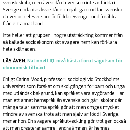
svensk skola, men även då elever som inte är födda i
Sverige undantas kvarstår ett rejält gap mellan svenska
elever och elever som är födda i Sverige med föräldrar
från ett annat land.
Inte heller att gruppen i högre utsträckning kommer från
så kallade socioekonomiskt svagare hem kan förklara
hela skillnaden.
LÄS ÄVEN:
Nationell IQ-nivå bästa förutsägelsen för
ekonomisk tillväxt
Enligt Carina Mood, professor i sociologi vid Stockholms
universitet som forskat om skolgången för barn och unga
med utländsk bakgrund, kan språket vara avgörande. Har
man ett annat hemspråk än svenska och går i skolor där
många talar samma språk gör att man omges mycket
mindre av svenska trots att man själv är född i Sverige,
menar hon. En svagare språkutveckling gör troligen också
att man presterar sämre i andra ämnen, är hennes