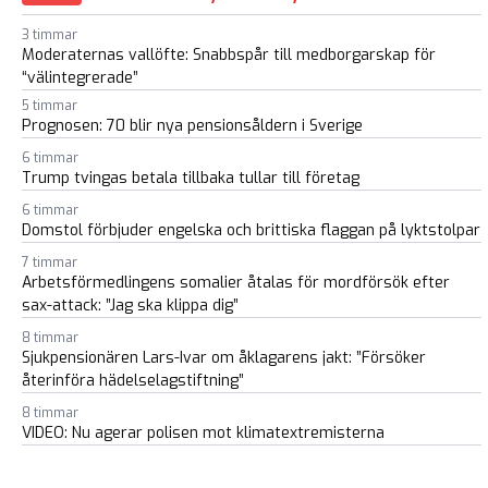
3 timmar
Moderaternas vallöfte: Snabbspår till medborgarskap för
“välintegrerade”
5 timmar
Prognosen: 70 blir nya pensionsåldern i Sverige
6 timmar
Trump tvingas betala tillbaka tullar till företag
6 timmar
Domstol förbjuder engelska och brittiska flaggan på lyktstolpar
7 timmar
Arbetsförmedlingens somalier åtalas för mordförsök efter
sax-attack: ”Jag ska klippa dig”
8 timmar
Sjukpensionären Lars-Ivar om åklagarens jakt: ”Försöker
återinföra hädelselagstiftning”
8 timmar
VIDEO: Nu agerar polisen mot klimatextremisterna