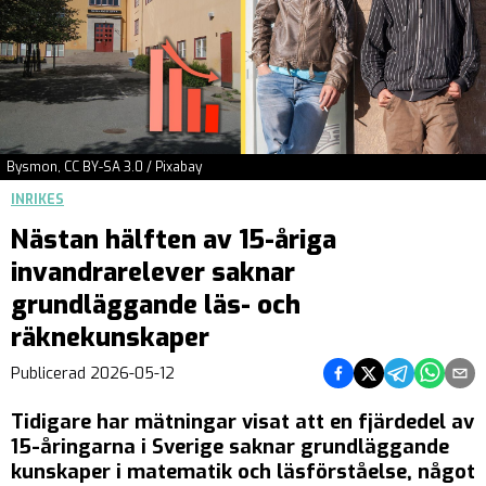
Bysmon, CC BY-SA 3.0 / Pixabay
INRIKES
Nästan hälften av 15-åriga
invandrarelever saknar
grundläggande läs- och
räknekunskaper
Dela på Facebook
Dela på Twitter
Dela på Teleg
Dela på 
Dela 
Publicerad
2026-05-12
Tidigare har mätningar visat att en fjärdedel av
15-åringarna i Sverige saknar grundläggande
kunskaper i matematik och läsförståelse, något