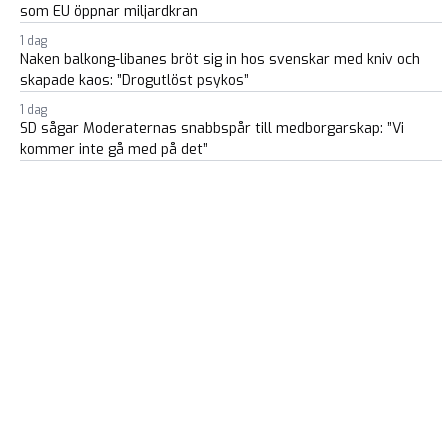
som EU öppnar miljardkran
1 dag
Naken balkong-libanes bröt sig in hos svenskar med kniv och
skapade kaos: ”Drogutlöst psykos”
1 dag
SD sågar Moderaternas snabbspår till medborgarskap: ”Vi
kommer inte gå med på det”