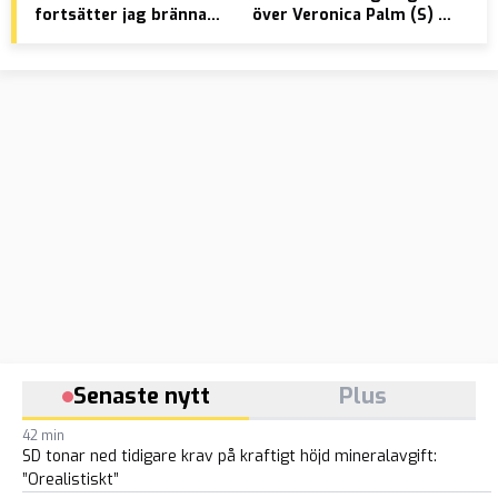
fortsätter jag bränna
över Veronica Palm (S) –
exi
koranen – även om det
fick nästan tre miljoner
blir olagligt
från staten
Senaste nytt
Plus
42 min
SD tonar ned tidigare krav på kraftigt höjd mineralavgift:
”Orealistiskt”