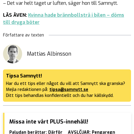
– Det var helt taget ur luften, säger hon till Samnytt.
LÄS ÄVEN:
Kvinna hade brännbollsträ i bilen – döms
till dryga böter
Författare av texten
Mattias Albinsson
Tipsa Samnytt!
Har du ett tips eller något du vill att Samnytt ska granska?
Mejla redaktionen på:
tipsa@samnytt.se
Ditt tips behandlas konfidentiellt och du har källskydd.
Missa inte vårt PLUS-innehåll!
Paludan berättar: Därför
AVSLÖJAR: Pengaregn
Pen