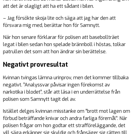
att det är olagligt att ha ett sådant i bilen.
– Jag försökte skoja lite och säga att jag har den att
försvara mig med, berättar hon för Samnytt.
När hon senare förklarar för polisen att basebollträet
legat i bilen sedan hon spelade brännboll i höstas, tolkar
patrullen det som att hon ändrar sin berättelse.
Negativt provresultat
Kvinnan tvingas lämna urinprov, men det kommer tillbaka
negativt. ”Analyssvar påvisar ingen förekomst av
narkotika i blodet”, står att läsa i en underrättelse från
polisen som Samnytt tagit del av.
Istället delges kvinnan misstanke om ”brott mot lagen om
förbud beträffande knivar och andra farliga föremål”. När
polisen frågar om hon godtar ett strafföreläggande, det
vill säga erkänner sig skyldig och frånsäger sig rätten till