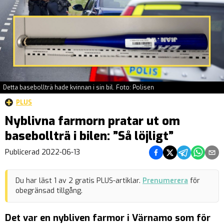
Detta basebollträ hade kvinnan i sin bil. Foto: Polisen
PLUS
Nyblivna farmorn pratar ut om
basebollträ i bilen: ”Så löjligt”
Dela på Facebook
Dela på Twitter
Dela på Teleg
Dela på 
Dela 
Publicerad
2022-06-13
Du har läst
1
av
2
gratis PLUS-artiklar.
Prenumerera
för
obegränsad tillgång.
Det var en nybliven farmor i Värnamo som för