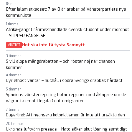
18 min
Efter islamistkaoset: 7 av 8 är araber på Vänsterpartiets nya
kommunlista
1 timme
Afrika-gänget rånmisshandlade svensk student under mordhot
– SLIPPER FÄNGELSE
Hot ska inte få tysta Samnytt
VIKTIGT
3 timmar
S vill slopa mängdrabatten – och röstar nej när chansen
kommer
4 timmar
Dyr elhöst väntar – hushåll i södra Sverige drabbas hårdast
5 timmar
Spaniens vänsterregering hotar regioner med åklagare om de
vägrar ta emot illegala Ceuta-migranter
7 timmar
Dagerlind: Att nyansera kolonialismen är inte att ursäkta den
20 timmar
Ukrainas luftvärn pressas – Nato söker akut lösning samtidigt